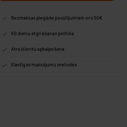
Bezmaksas piegāde
pasūtījumiem virs 50€
60 dienu atgriešanas politika
Ātra klientu apkalpošana
Elastīgas maksājumu metodes