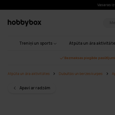
Vasaras iz
Pr
Treniņi un sports
Atpūta un āra aktivitāt
Bezmaksas piegāde pasūtījumi
Atpūta un āra aktivitātes
Dubultās un berzes kurpes
A
Apavi ar radzēm