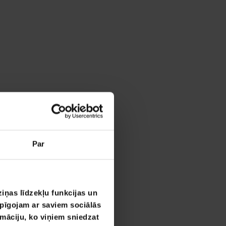
Par
iņas līdzekļu funkcijas un
opīgojam ar saviem sociālās
rmāciju, ko viņiem sniedzat