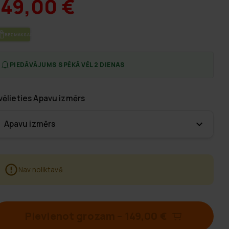
149,00 €
BEZ­MAK­SAS PIE­GĀ­DE
PIEDĀVĀJUMS SPĒKĀ VĒL 2 DIENAS
vēlieties
Apavu izmērs
Apavu izmērs
Nav noliktavā
Pievienot grozam
–
149,00 €