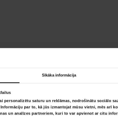
Sīkāka informācija
failus
ai personalizētu saturu un reklāmas, nodrošinātu sociālo saz
nformāciju par to, kā jūs izmantojat mūsu vietni, mēs arī k
nas un analīzes partneriem, kuri to var apvienot ar citu info