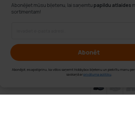
Abonējiet mūsu biļetenu, lai saņemtu
papildu atlaid
sortimentam!
Abonēt
Abonējot, es apstiprinu, ka vēlos saņemt Hobbybox biļetenu un piekrītu ma
saskaņā ar
privātuma politiku
.
Trekker Ziemas