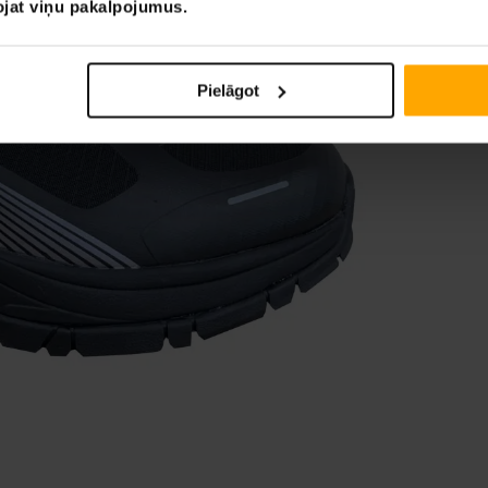
tojat viņu pakalpojumus.
Pielāgot