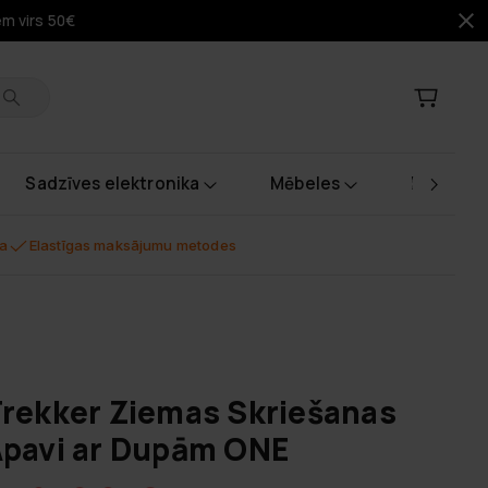
em virs 50€
Sadzīves elektronika
Mēbeles
Instrume
na
Elastīgas maksājumu metodes
rekker Ziemas Skriešanas
pavi ar Dupām ONE