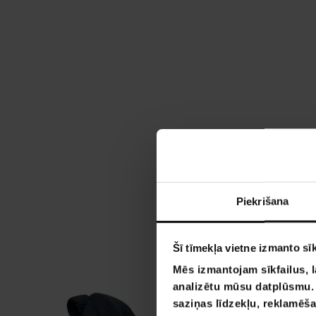
Piekrišana
Šī tīmekļa vietne izmanto sīk
Mēs izmantojam sīkfailus, l
analizētu mūsu datplūsmu. I
saziņas līdzekļu, reklamēša