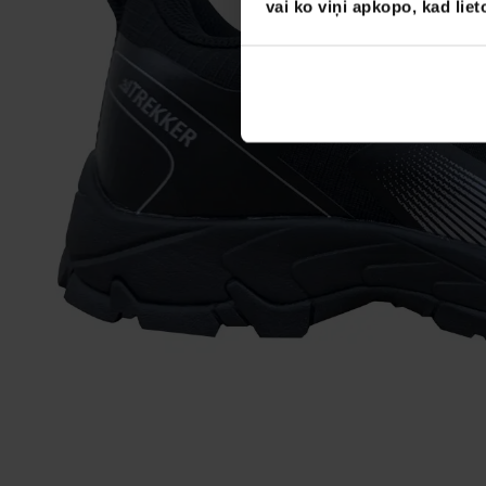
vai ko viņi apkopo, kad lie