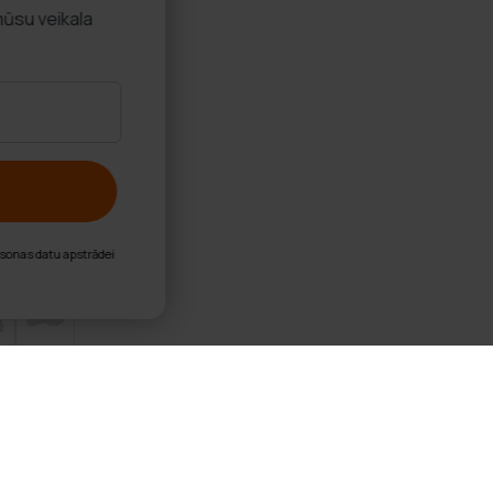
es
mūsu veikala
nu personas datu apstrādei
 Skriešanas Apavi ar Dupām ONE