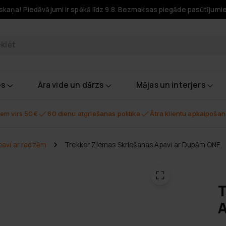
skaņa! Piedāvājumi ir spēkā līdz 9.8. Bezmaksas piegāde pasūtījumi
odukti
es
Āra vide un dārzs
Mājas un interjers
em virs 50€
60 dienu atgriešanas politika
Ātra klientu apkalpoša
pavi ar radzēm
Trekker Ziemas Skriešanas Apavi ar Dupām ONE
T
A