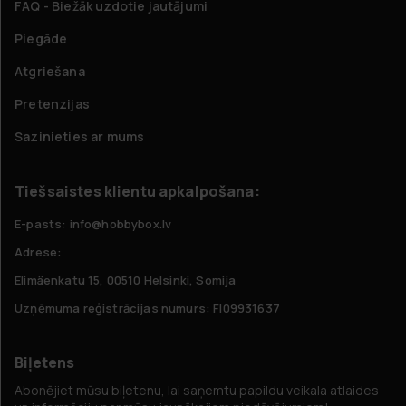
FAQ - Biežāk uzdotie jautājumi
Piegāde
Atgriešana
Pretenzijas
Sazinieties ar mums
Tiešsaistes klientu apkalpošana:
E-pasts: info@hobbybox.lv
Adrese:
Elimäenkatu 15, 00510 Helsinki, Somija
Uzņēmuma reģistrācijas numurs: FI09931637
Biļetens
Abonējiet mūsu biļetenu, lai saņemtu papildu veikala atlaides