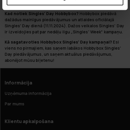
piedāvā īpašas Singles' Day atlaides, lai to svinētu.
Kad notiek Singles' Day Hobbybox?
Hobbybox piedāvā
dažādus mainīgus piedāvājumus un atlaides oficiālajā
Singles' Day dienā (11.11.2024). Dažos veikalos Singles' Day
ir izveidojies pat par nedēļu ilgu „Singles' Week“ kampaņu.
Kā sagatavoties Hobbybox Singles' Day kampaņai?
Esi
viens no pirmajiem, kas saņem labākos Hobbybox Singles'
Day piedāvājumus, un saņem aktuālus piedāvājumus,
abonējot mūsu biļetenu!
Informācija
Uzņēmuma informācija
Par mums
Klientu apkalpošana