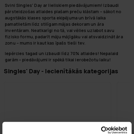
Svini Singles' Day ar lieliskiem piedāvājumiem! Izbaudi
pārsteidzošas atlaides plašam preču klāstam – sākot no
augstākās klases sporta ekipējuma un brīvā laika
pamatlietām līdz stilīgam mājas dekoram un āra
inventāram. Neatkarīgi no tā, vai vēlies uzlabot savu
fizisko formu, padarīt māju mājīgāku vai atsvaidzināt āra
zonu – mums ir kaut kas īpašs tieši tev.
Iepērcies tagad un izbaudi līdz 70% atlaides! Nepalaid
garām – piedāvājumi ir spēkā tikai ierobežotu laiku!
Singles' Day - Iecienītākās kategorijas
Singles' Day