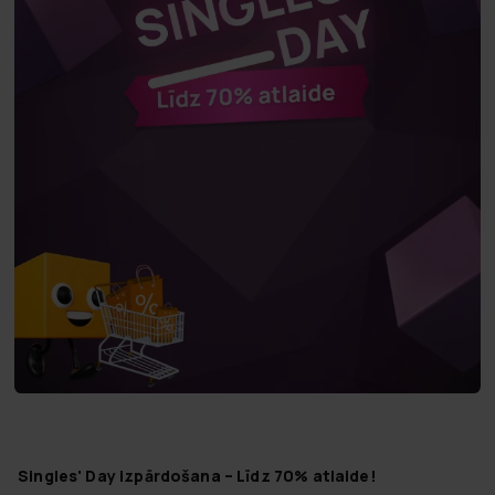
Singles' Day izpārdošana – Līdz 70% atlaide!