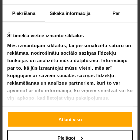
Smaguma sega
Piekrišana
Sīkāka informācija
Par
Saņem piedāvājumus
Šī tīmekļa vietne izmanto sīkfailus
Mēs izmantojam sīkfailus, lai personalizētu saturu un
reklāmas, nodrošinātu sociālo saziņas līdzekļu
funkcijas un analizētu mūsu datplūsmu. Informāciju
par to, kā jūs izmantojat mūsu vietni, mēs arī
kopīgojam ar saviem sociālās saziņas līdzekļu,
reklamēšanas un analīzes partneriem, kuri to var
apvienot ar citu informāciju, ko viņiem sniedzat vai ko
viņi apkopo, kad lietojat viņu pakalpojumus.
Singles' Day - Bieži Uzdotie Jautājumi
Kas ir Singles' Day?
Singles' Day ir iepirkšanās diena, kas
Atļaut visu
sākotnēji radusies Ķīnā. Sākotnēji Singles' Day bija
paredzēta vientuļajiem cilvēkiem, taču tagad tā ir viena no
lielākajām iepirkšanās dienām. Daudzi mazumtirgotāji
Pielāgot