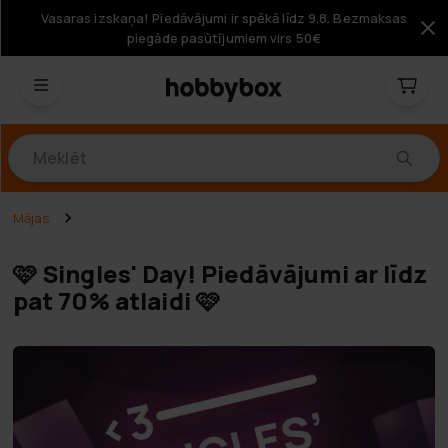
Vasaras izskaņa! Piedāvājumi ir spēkā līdz 9.8. Bezmaksas
piegāde pasūtījumiem virs 50€
Produkti
Mājas
🩷 Singles' Day! Piedāvājumi ar līdz
pat 70% atlaidi 🩷