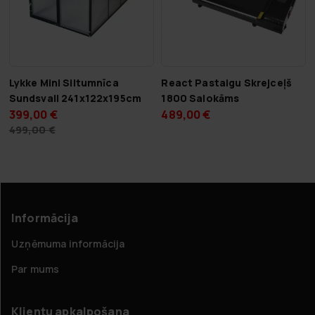
Lykke Mini Siltumnīca
React Pastaigu Skrejceļš
Sundsvall 241x122x195cm
1800 Salokāms
399,00 €
489,00 €
499,00 €
Informācija
Uzņēmuma informācija
Par mums
Klientu apkalpošana