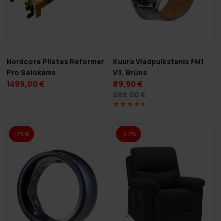
Nordcore Pilates Reformer
Kuura Viedpulkstenis FM1
Pro Salokāms
V3, Brūns
1499,00 €
89,90 €
289,00 €
-79%
-47%