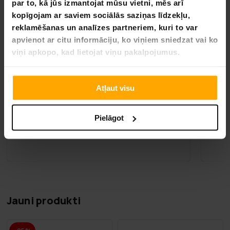
par to, kā jūs izmantojat mūsu vietni, mēs arī
kopīgojam ar saviem sociālās saziņas līdzekļu,
Jaungada izpārdošana
reklamēšanas un analīzes partneriem, kuri to var
Šujmašīna
apvienot ar citu informāciju, ko viņiem sniedzat vai ko
viņi apkopo, kad lietojat viņu pakalpojumus.
Saņem piedāvājumus
Atļaut visu
Pielāgot
Jauni produkti