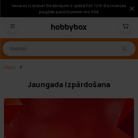
Vasaras izskaņa! Piedāvājumi ir spēkā līdz 12.8. Bezmaksas
piegāde pasūtījumiem virs 50€
Produkti
Mājas
Jaungada izpārdošana