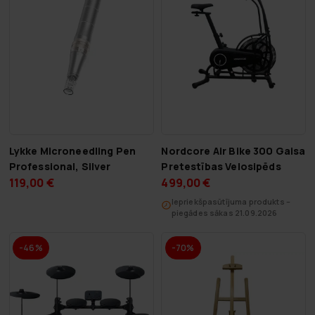
Lykke Microneedling Pen
Nordcore Air Bike 300 Gaisa
Professional, Silver
Pretestības Velosipēds
119,00 €
499,00 €
Iepriekšpasūtījuma produkts –
piegādes sākas 21.09.2026
-46%
-70%