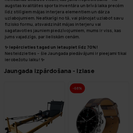
augstas kvalitātes sporta inventāra un brīvā laika precēm
līdz stilīgiem mājas interjera elementiem un dārza
uzlabojumiem. Neatkarīgi no tā, vai plānojat uzlabot savu
fizisko formu, atsvaidzināt mājas interjeru vai
sagatavoties jauniem piedzīvojumiem, mums ir viss, kas
jums vajadzīgs, par lieliskām cenām.
✨
Iepērcieties tagad un ietaupiet līdz 70%!
Nesteidzieties – šie Jaungada piedāvājumi ir pieejami tikai
ierobežotu laiku! ✨
Jaungada izpārdošana - Izlase
-68%