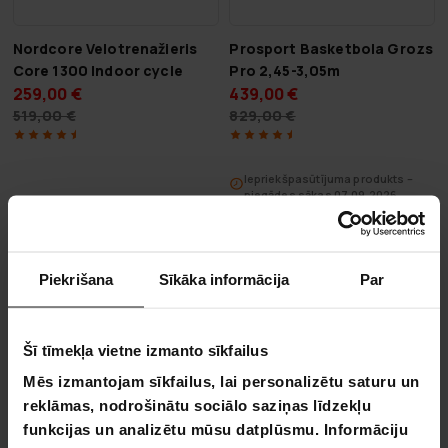
Nordcore Velotrenažieris
Prosport Basketbola Grozs
Core 1300 Indoor cycle
Pro 2,45-3,05m
259,00 €
439,00 €
519,00 €
829,00 €
Iepriekšpasūtījuma produkts –
piegādes sākas 07.09.2026
Piekrišana
Sīkāka informācija
Par
Jaungada izpārdošana - Favorīti
Šī tīmekļa vietne izmanto sīkfailus
Mēs izmantojam sīkfailus, lai personalizētu saturu un
reklāmas, nodrošinātu sociālo saziņas līdzekļu
funkcijas un analizētu mūsu datplūsmu. Informāciju