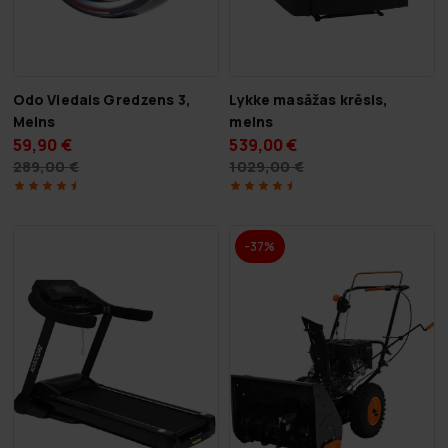
Odo Viedais Gredzens 3,
Lykke masāžas krēsls,
Melns
melns
59,90 €
539,00 €
289,00 €
1029,00 €
-37%