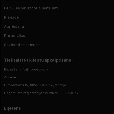
FAQ - Biežāk uzdotie jautājumi
Piegāde
Atgriešana
Pretenzijas
Sazinieties ar mums
Tiešsaistes klientu apkalpošana:
E-pasts: info@hobbybox.lv
Adrese:
Elimäenkatu 15, 00510 Helsinki, Somija
Uzņēmuma reģistrācijas numurs: FI09931637
Biļetens