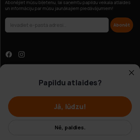
Abonējiet mūsu biļetenu, lai saņemtu papildu veikala atlaides
un informāciju par mūsu jaunākajiem piedāvājumiem!
Abonēt
Papildu atlaides?
Klientu apkalpošana
Jā, lūdzu!
© Hobbybox 2025
Noteikumi un nosacījumi
Nē, paldies.
Privātuma politika