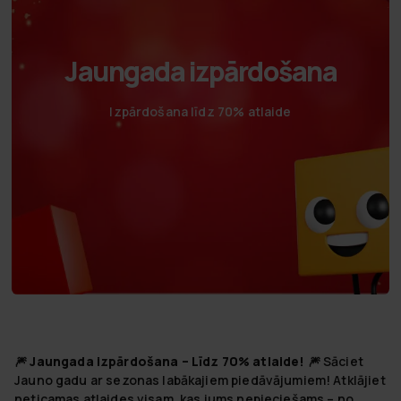
Jaungada izpārdošana
Izpārdošana līdz 70% atlaide
🎆
Jaungada izpārdošana – Līdz 70% atlaide!
🎆 Sāciet
Jauno gadu ar sezonas labākajiem piedāvājumiem! Atklājiet
neticamas atlaides visam, kas jums nepieciešams – no