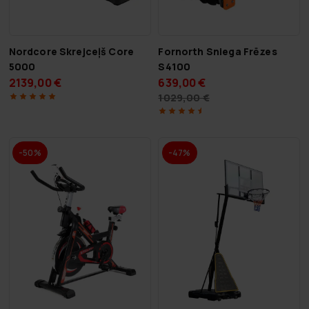
Nordcore Skrejceļš Core
Fornorth Sniega Frēzes
5000
S4100
2139,00 €
639,00 €
1029,00 €
-50%
-47%