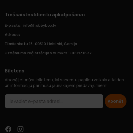
Tiešsaistes klientu apkalpošana:
E-pasts: info@hobbybox.lv
Adrese:
Elimäenkatu 15, 00510 Helsinki, Somija
Uzņēmuma reģistrācijas numurs: FI09931637
Biļetens
Abonējiet mūsu biļetenu, lai saņemtu papildu veikala atlaides
un informāciju par mūsu jaunākajiem piedāvājumiem!
Abonēt