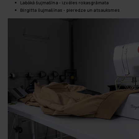
Labākā šujmašīna - izvēles rokasgrāmata
Birgitta šujmašīnas - pieredze un atsauksmes