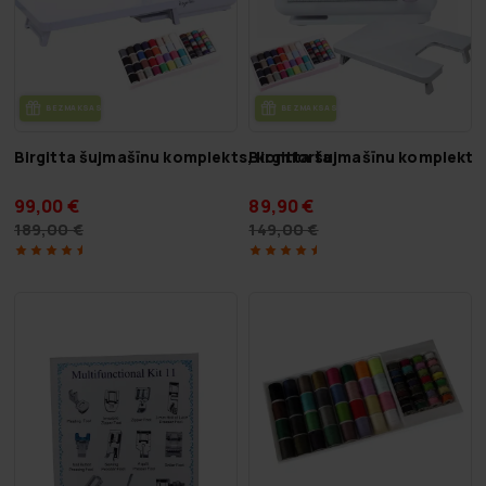
BEZ­MAK­SAS PIE­GĀ­DE
BEZ­MAK­SAS PIE­GĀ­DE
Birgitta šujmašīnu komplekts, komforta
Birgitta šujmašīnu komplekts
99,00 €
89,90 €
189,00 €
149,00 €