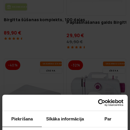
BEZ­MAK­SAS PIE­GĀ­DE
Birgitta šūšanas komplekts, 100 daļas
Paplašināšanas galds Birgitt
89,90 €
29,90 €
49,90 €
VA­SA­RAS IZ­SKA­ŅA
VA­SA­RAS IZ­SKA­ŅA
-40%
-32%
LĪDZ 9.8.
LĪDZ 9.8.
Piekrišana
Sīkāka informācija
Par