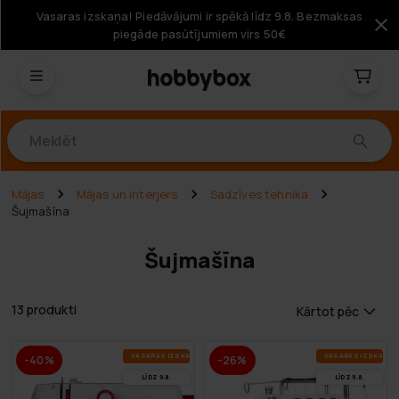
Vasaras izskaņa! Piedāvājumi ir spēkā līdz 9.8. Bezmaksas
piegāde pasūtījumiem virs 50€
Produkti
Mājas
Mājas un interjers
Sadzīves tehnika
Šujmašīna
Šujmašīna
13 produkti
Kārtot pēc
VA­SA­RAS IZ­SKA­ŅA
VA­SA­RAS IZ­SKA­ŅA
-40%
-26%
LĪDZ 9.8.
LĪDZ 9.8.