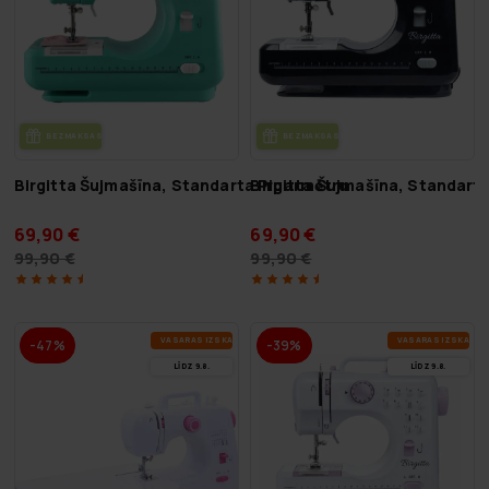
BEZ­MAK­SAS PIE­GĀ­DE
BEZ­MAK­SAS PIE­GĀ­DE
Birgitta Šujmašīna, Standarta Piparmētru
Birgitta Šujmašīna, Standart
69,90 €
69,90 €
99,90 €
99,90 €
VA­SA­RAS IZ­SKA­ŅA
VA­SA­RAS IZ­SKA­ŅA
-47%
-39%
LĪDZ 9.8.
LĪDZ 9.8.