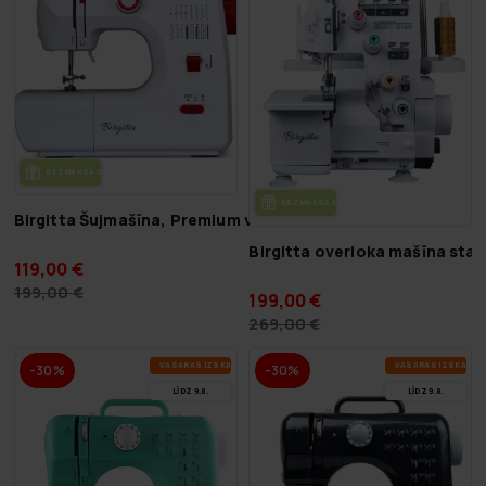
BEZ­MAK­SAS PIE­GĀ­DE
BEZ­MAK­SAS PIE­GĀ­DE
Birgitta Šujmašīna, Premium v2
Birgitta overloka mašīna sta
119,00 €
199,00 €
199,00 €
269,00 €
VA­SA­RAS IZ­SKA­ŅA
VA­SA­RAS IZ­SKA­ŅA
-30%
-30%
LĪDZ 9.8.
LĪDZ 9.8.