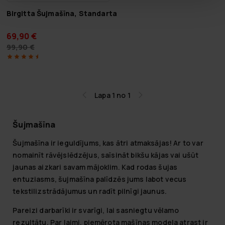
Birgitta Šujmašīna, Standarta
69,90 €
99,90 €
Lapa 1 no 1
Šujmašīna
Šujmašīna ir ieguldījums, kas ātri atmaksājas! Ar to var
nomainīt rāvējslēdzējus, saīsināt bikšu kājas vai ušūt
jaunas aizkari savam mājoklim. Kad rodas šujas
entuziasms, šujmašīna palīdzēs jums labot vecus
tekstilizstrādājumus un radīt pilnīgi jaunus.
Pareizi darbarīki ir svarīgi, lai sasniegtu vēlamo
rezultātu. Par laimi, piemērota mašīnas modela atrast ir