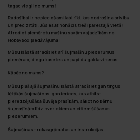
tagad viegli no mums!
Radošībai ir nepieciešami labi rīki, kas nodrošina brīvību
un precizitāti. Jūs esat nonācis tieši pareizajā vietā!
Atrodiet piemērotu mašīnu savām vajadzībām no
Hobbybox piedāvājuma!
Mūsu klāstā atradīsiet arī šujmašīnu piederumus,
piemēram, diegu kasetes un papildu galda virsmas.
Kāpēc no mums?
Mūsu plašajā šujmašīnu klāstā atradīsiet gan tirgus
lētākās šujmašīnas, gan ierīces, kas atbilst
pieredzējušāka šuvēja prasībām, sākot no bērnu
šujmašīnām līdz overlokiem un citiem šūšanas
piederumiem.
Šujmašīnas - rokasgrāmatas un instrukcijas