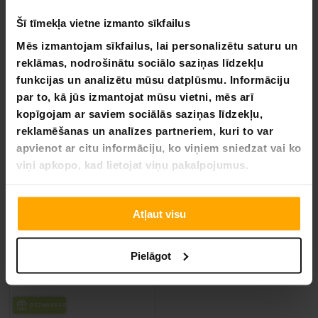
BEZ­MAK­SAS PIE­GĀ­DE
Šī tīmekļa vietne izmanto sīkfailus
Paplašināšanas galds Birgitta Standard
Birgitta Šujmašīna, Ērtums
Mēs izmantojam sīkfailus, lai personalizētu saturu un
79,90 €
reklāmas, nodrošinātu sociālo saziņas līdzekļu
29,90 €
119,00 €
funkcijas un analizētu mūsu datplūsmu. Informāciju
49,90 €
par to, kā jūs izmantojat mūsu vietni, mēs arī
kopīgojam ar saviem sociālās saziņas līdzekļu,
reklamēšanas un analīzes partneriem, kuri to var
VA­SA­RAS IZ­SKA­ŅA
-30%
apvienot ar citu informāciju, ko viņiem sniedzat vai ko
LĪDZ 9.8.
viņi apkopo, kad lietojat viņu pakalpojumus.
Atļaut visu
Pielāgot
BEZ­MAK­SAS PIE­GĀ­DE