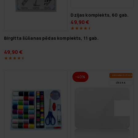
Dzijas komplekts, 60 gab.
49,90 €
Birgitta šūšanas pēdas komplekts, 11 gab.
49,90 €
VA­SA­RAS IZ­SKA­ŅA
-40%
LĪDZ 9.8.