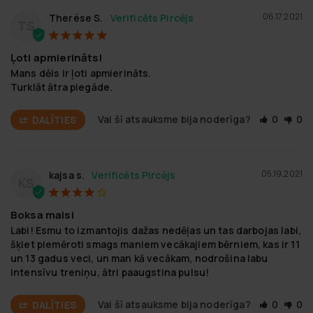
06.17.2021
Therése S.
TS
Ļoti apmierināts!
Mans dēls ir ļoti apmierināts.

Turklāt ātra piegāde.
Vai šī atsauksme bija noderīga?
0
0
DALĪTIES
05.19.2021
kajsa s.
KS
Boksa maisi
Labi! Esmu to izmantojis dažas nedēļas un tas darbojas labi, 
šķiet piemēroti smags maniem vecākajiem bērniem, kas ir 11 
un 13 gadus veci, un man kā vecākam, nodrošina labu 
intensīvu treniņu, ātri paaugstina pulsu!
Vai šī atsauksme bija noderīga?
0
0
DALĪTIES