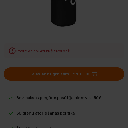
Pasteidzies! Atlikuši tikai daži!
Pievienot grozam
–
99,00 €
Bezmaksas piegāde
pasūtījumiem virs 50€
60 dienu atgriešanas politika