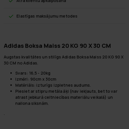
Ātra klientu apkalpošana
Elastīgas maksājumu metodes
Adidas Boksa Maiss 20 KG 90 X 30 CM
Augstas kvalitātes un stilīgs Adidas Boksa Maiss 20 KG 90 X
30 CM no Adidas.
Svars: 16,5 - 20kg
Izmēri: 90cm x 30cm
Matēriāls: izturīgs izpletnes audums.
Piesiet ar stipru metāla āķi (nav iekļauts, bet to var
atrast jebkurā celtniecības materiālu veikalā) un
nailona siksnām.
.