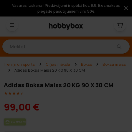
Vasaras izskaņa! Piedāvājumi ir spēkā līdz 9.8. Bezmaksas
piegāde pasūtījumiem virs 50€
Produkti
Treniņi un sports
Cīņas māksla
Bokss
Boksa maiss
Adidas Boksa Maiss 20 KG 90 X 30 CM
Adidas Boksa Maiss 20 KG 90 X 30 CM
99,00 €
BEZ­MAK­SAS PIE­GĀ­DE