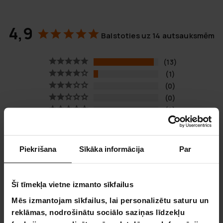
4,9
Balstoties uz 14 autsauksmēm
13
1
0
0
0
UZRAKSTĪT ATSAUKSMI
Piekrišana
Sīkāka informācija
Par
UZDOT JAUTĀJUMU
Šī tīmekļa vietne izmanto sīkfailus
Atsauksme
Jautājums
Mēs izmantojam sīkfailus, lai personalizētu saturu un
reklāmas, nodrošinātu sociālo saziņas līdzekļu