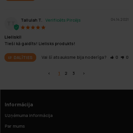
04.14.2021
Tallulah T.
TT
Lieliski!
Tieši kā gaidīts! Lielisks produkts!
Vai šī atsauksme bija noderīga?
0
0
DALĪTIES
<
1
2
3
>
Informācija
Uzņēmuma informācija
Par mums