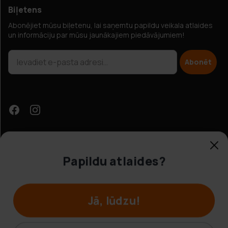
Biļetens
Abonējiet mūsu biļetenu, lai saņemtu papildu veikala atlaides
un informāciju par mūsu jaunākajiem piedāvājumiem!
Abonēt
Papildu atlaides?
Klientu apkalpošana
Jā, lūdzu!
© Hobbybox 2025
Noteikumi un nosacījumi