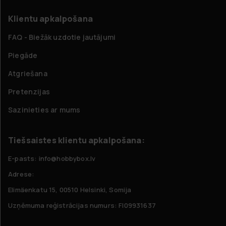
Klientu apkalpošana
FAQ - Biežāk uzdotie jautājumi
Piegāde
Atgriešana
Pretenzijas
Sazinieties ar mums
Tiešsaistes klientu apkalpošana:
E-pasts: info@hobbybox.lv
Adrese:
Elimäenkatu 15, 00510 Helsinki, Somija
Uzņēmuma reģistrācijas numurs: FI09931637