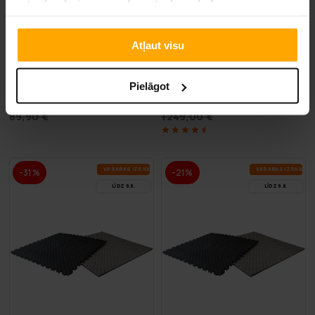
BEZ­MAK­SAS PIE­GĀ­DE
Atļaut visu
Tatami paklājs 100 x 100 x 3cm (1-3 gab.)
Tatami paklājiņš 100 x 100 x 
Pielāgot
49,90 €
759,00 €
89,90 €
1249,00 €
VA­SA­RAS IZ­SKA­ŅA
VA­SA­RAS IZ­SKA­ŅA
-31%
-21%
LĪDZ 9.8.
LĪDZ 9.8.