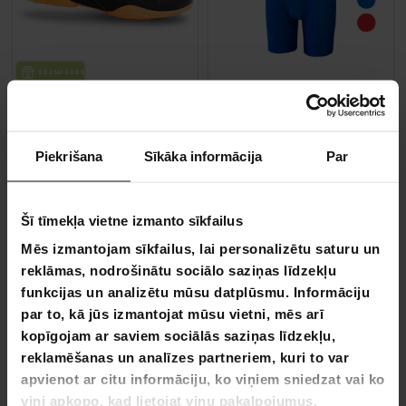
BEZ­MAK­SAS PIE­GĀ­DE
Nordcore Svarcelšanas Apavi Core - Bērniem
Core Cīņas Triko
49,90 €
59,90 €
Piekrišana
Sīkāka informācija
Par
79,90 €
Šī tīmekļa vietne izmanto sīkfailus
VA­SA­RAS IZ­SKA­ŅA
VA­SA­RAS IZ­SKA­ŅA
-44%
-39%
Mēs izmantojam sīkfailus, lai personalizētu saturu un
LĪDZ 9.8.
LĪDZ 9.8.
reklāmas, nodrošinātu sociālo saziņas līdzekļu
funkcijas un analizētu mūsu datplūsmu. Informāciju
par to, kā jūs izmantojat mūsu vietni, mēs arī
kopīgojam ar saviem sociālās saziņas līdzekļu,
reklamēšanas un analīzes partneriem, kuri to var
apvienot ar citu informāciju, ko viņiem sniedzat vai ko
viņi apkopo, kad lietojat viņu pakalpojumus.