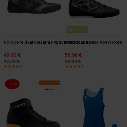
BEZ­MAK­SAS PIE­GĀ­DE
Nordcore Svarcelšanas Apavi Core Mat Ace
Nordcore Boksa Apavi Core B
49,90 €
59,90 €
99,90 €
99,90 €
VA­SA­RAS IZ­SKA­ŅA
-25%
LĪDZ 9.8.