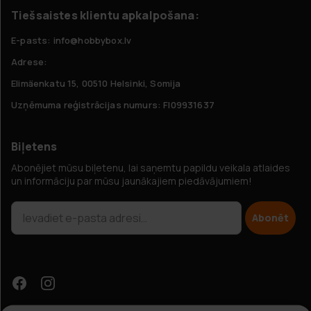
Tiešsaistes klientu apkalpošana:
E-pasts: info@hobbybox.lv
Adrese:
Elimäenkatu 15, 00510 Helsinki, Somija
Uzņēmuma reģistrācijas numurs: FI09931637
Biļetens
Abonējiet mūsu biļetenu, lai saņemtu papildu veikala atlaides
un informāciju par mūsu jaunākajiem piedāvājumiem!
Abonēt