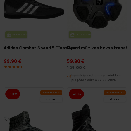
BEZ­MAK­SAS PIE­GĀ­DE
BEZ­MAK­SAS PIE­GĀ­DE
Adidas Combat Speed 5 Cīņas Apavi
React mūzikas boksa trenažie
99,90 €
59,90 €
129,00 €
Iepriekšpasūtījuma produkts –
piegādes sākas 02.09.2026
VA­SA­RAS IZ­SKA­ŅA
VA­SA­RAS IZ­SKA­ŅA
-50%
-40%
LĪDZ 9.8.
LĪDZ 9.8.