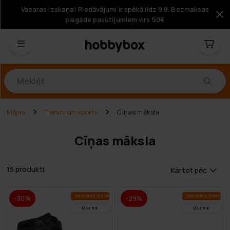
Vasaras izskaņa! Piedāvājumi ir spēkā līdz 9.8. Bezmaksas
piegāde pasūtījumiem virs 50€
Produkti
Mājas
Treniņi un sports
Cīņas māksla
Cīņas māksla
15 produkti
Kārtot pēc
VA­SA­RAS IZ­SKA­ŅA
VA­SA­RAS IZ­SKA­ŅA
-30%
-29%
LĪDZ 9.8.
LĪDZ 9.8.