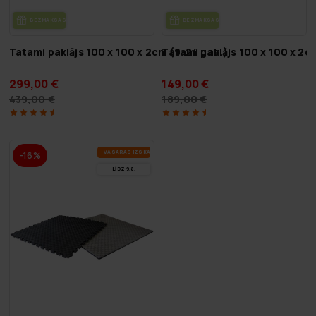
BEZ­MAK­SAS PIE­GĀ­DE
BEZ­MAK­SAS PIE­GĀ­DE
Tatami paklājs 100 x 100 x 2cm (9-24 gab.)
Tatami paklājs 100 x 100 x 2c
299,00 €
149,00 €
439,00 €
189,00 €
VA­SA­RAS IZ­SKA­ŅA
-16%
LĪDZ 9.8.