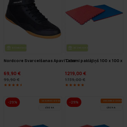
BEZ­MAK­SAS PIE­GĀ­DE
BEZ­MAK­SAS PIE­GĀ­DE
Nordcore Svarcelšanas Apavi Core
Tatami paklājiņš 100 x 100 x 
69,90 €
1219,00 €
99,90 €
1739,00 €
VA­SA­RAS IZ­SKA­ŅA
VA­SA­RAS IZ­SKA­ŅA
-29%
-29%
LĪDZ 9.8.
LĪDZ 9.8.