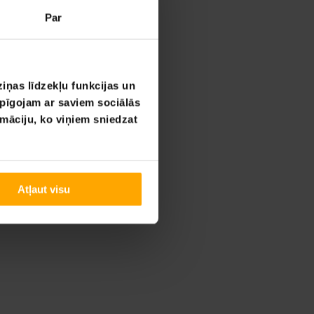
Par
iņas līdzekļu funkcijas un
opīgojam ar saviem sociālās
rmāciju, ko viņiem sniedzat
Atļaut visu