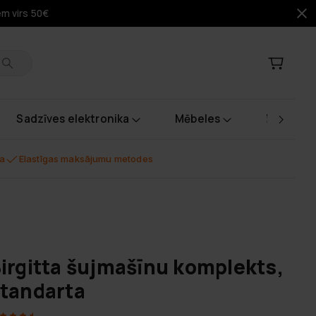
em virs 50€
Sadzīves elektronika
Mēbeles
Instrume
na
Elastīgas maksājumu metodes
irgitta šujmašīnu komplekts,
tandarta