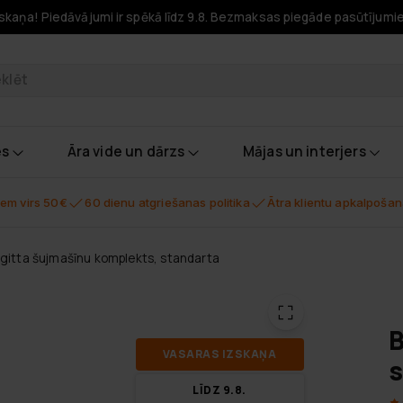
skaņa! Piedāvājumi ir spēkā līdz 9.8. Bezmaksas piegāde pasūtījumi
odukti
es
Āra vide un dārzs
Mājas un interjers
em virs 50€
60 dienu atgriešanas politika
Ātra klientu apkalpoša
rgitta šujmašīnu komplekts, standarta
B
VA­SA­RAS IZ­SKA­ŅA
s
LĪDZ 9.8.