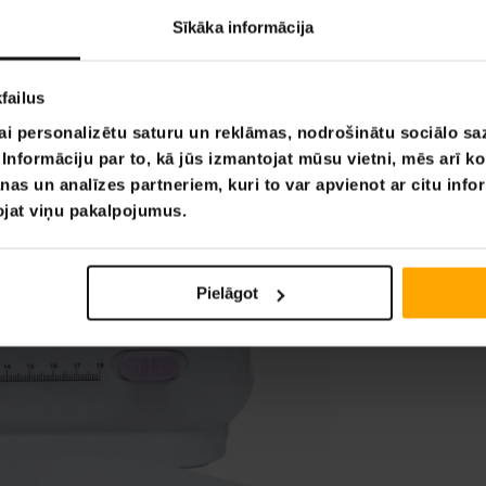
Sīkāka informācija
failus
ai personalizētu saturu un reklāmas, nodrošinātu sociālo saz
nformāciju par to, kā jūs izmantojat mūsu vietni, mēs arī k
nas un analīzes partneriem, kuri to var apvienot ar citu info
tojat viņu pakalpojumus.
Pielāgot