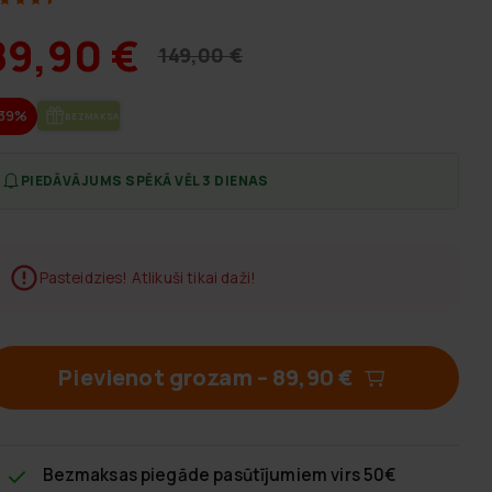
89,90 €
149,00 €
-39%
BEZ­MAK­SAS PIE­GĀ­DE
PIEDĀVĀJUMS SPĒKĀ VĒL 3 DIENAS
Pasteidzies! Atlikuši tikai daži!
Pievienot grozam
–
89,90 €
Bezmaksas piegāde
pasūtījumiem virs 50€