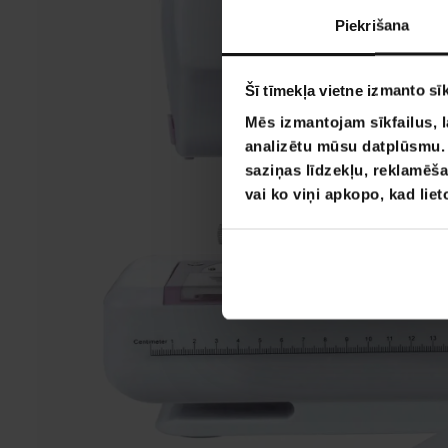
Piekrišana
Šī tīmekļa vietne izmanto sīk
Mēs izmantojam sīkfailus, l
analizētu mūsu datplūsmu. I
saziņas līdzekļu, reklamēša
vai ko viņi apkopo, kad lie