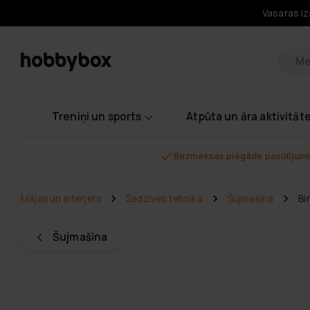
Vasaras iz
Pr
Treniņi un sports
Atpūta un āra aktivitāt
Bezmaksas piegāde pasūtījumi
Mājas un interjers
Sadzīves tehnika
Šujmašīna
Bi
Šujmašīna