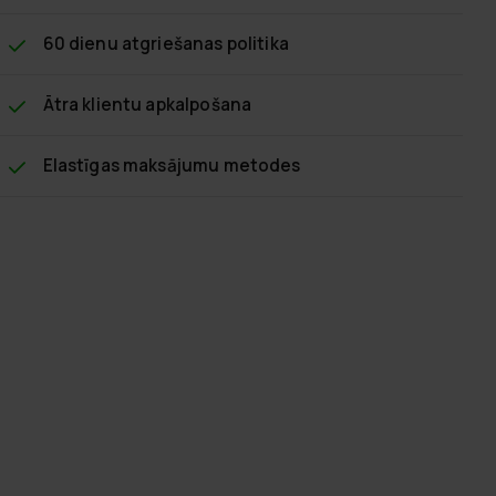
60 dienu atgriešanas politika
Ātra klientu apkalpošana
Elastīgas maksājumu metodes