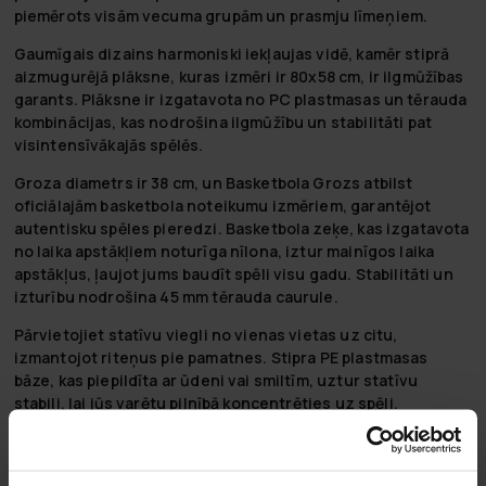
piemērots visām vecuma grupām un prasmju līmeņiem.
Gaumīgais dizains harmoniski iekļaujas vidē, kamēr stiprā
aizmugurējā plāksne, kuras izmēri ir 80x58 cm, ir ilgmūžības
garants. Plāksne ir izgatavota no PC plastmasas un tērauda
kombinācijas, kas nodrošina ilgmūžību un stabilitāti pat
visintensīvākajās spēlēs.
Groza diametrs ir 38 cm, un Basketbola Grozs atbilst
oficiālajām basketbola noteikumu izmēriem, garantējot
autentisku spēles pieredzi. Basketbola zeķe, kas izgatavota
no laika apstākļiem noturīga nīlona, iztur mainīgos laika
apstākļus, ļaujot jums baudīt spēli visu gadu. Stabilitāti un
izturību nodrošina 45 mm tērauda caurule.
Pārvietojiet statīvu viegli no vienas vietas uz citu,
izmantojot riteņus pie pamatnes. Stipra PE plastmasas
bāze, kas piepildīta ar ūdeni vai smiltīm, uztur statīvu
stabili, lai jūs varētu pilnībā koncentrēties uz spēli.
Jūsu pirkumā iekļautas būtiskās sastāvdaļas: aizmugurējā
plāksne, grozs, kolonna un pamatne. Produkts atbilst EN71