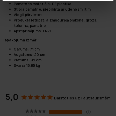
Pamatnes materiāls: PE plastika
Stipra pamatne, piepildīta ar ūdeni/smiltīm
Viegli pārvietot
Produkta ietilpst: aizmugurējā plāksne, grozs,
kolonna, pamatne
Apstiprinājums: EN71
Iepakojuma izmēri:
Garums: 71 cm
Augstums: 20 cm
Platums: 99 cm
Svars: 15.85 kg
5,0
Balstoties uz 1 autsauksmēm
1