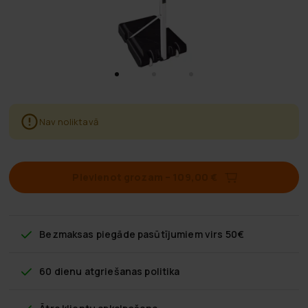
Nav noliktavā
Pievienot grozam
–
109,00 €
Bezmaksas piegāde
pasūtījumiem virs 50€
60 dienu atgriešanas politika