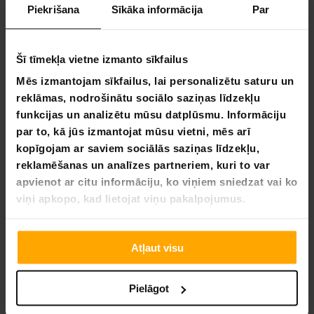
apstiprinājuma prasībām, garantējot augstākās klases
Piekrišana
Sīkāka informācija
Par
kvalitāti un drošību.
Uzceļiet jauniešu basketbola pieredzi uz jaunu līmeni ar
Core Basketbola Grozs. Vai tas ir neformāla spēle ar
Šī tīmekļa vietne izmanto sīkfailus
draugiem vai intensīva sacensība, šis statīvs ir izstrādāts,
Mēs izmantojam sīkfailus, lai personalizētu saturu un
lai izturētu laika pārbaudi un nodrošinātu aizraujošus
reklāmas, nodrošinātu sociālo saziņas līdzekļu
spēles mirkļus gadu no gada. Sagatavojieties metināt, gūt
punktus un radīt ilgstošas atmiņas laukumā!
funkcijas un analizētu mūsu datplūsmu. Informāciju
par to, kā jūs izmantojat mūsu vietni, mēs arī
Produkta informācija:
kopīgojam ar saviem sociālās saziņas līdzekļu,
Regulējams augstums
reklamēšanas un analīzes partneriem, kuri to var
Augstums: 2.1 – 2.6 m
apvienot ar citu informāciju, ko viņiem sniedzat vai ko
Aizmugurējās plāksnes izmēri: 80x58 cm
viņi apkopo, kad lietojat viņu pakalpojumus.
Aizmugurējās plāksnes materiāls: PC plastika tērauda
rāmī, PE polsterējums.
Groza diametrs: 38 cm
Atļaut visu
Groza materiāls: Laika apstākļiem noturīgs Nīlons
Caurlaides materiāls: Tērauds
Caurlaides diametrs: 45mm
Pielāgot
Caurlaides biezums: 1.2mm
Pamatnes izmēri: 90x60x15 cm