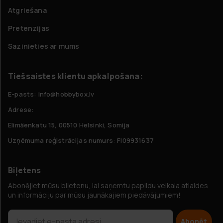
Atgriešana
Pretenzijas
Sazinieties ar mums
Tiešsaistes klientu apkalpošana:
E-pasts: info@hobbybox.lv
Adrese:
Elimäenkatu 15, 00510 Helsinki, Somija
Uzņēmuma reģistrācijas numurs: FI09931637
Biļetens
Abonējiet mūsu biļetenu, lai saņemtu papildu veikala atlaides
un informāciju par mūsu jaunākajiem piedāvājumiem!
Abonēt