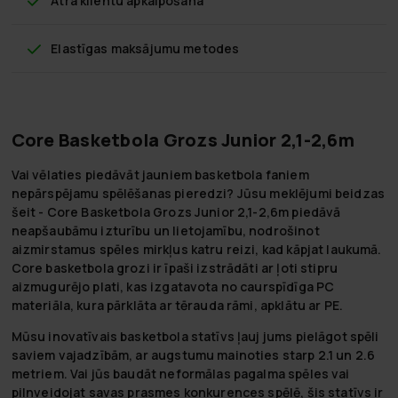
Ātra klientu apkalpošana
Elastīgas maksājumu metodes
Core Basketbola Grozs Junior 2,1-2,6m
Vai vēlaties piedāvāt jauniem basketbola faniem
nepārspējamu spēlēšanas pieredzi? Jūsu meklējumi beidzas
šeit - Core Basketbola Grozs Junior 2,1-2,6m piedāvā
neapšaubāmu izturību un lietojamību, nodrošinot
aizmirstamus spēles mirkļus katru reizi, kad kāpjat laukumā.
Core basketbola grozi ir īpaši izstrādāti ar ļoti stipru
aizmugurējo plati, kas izgatavota no caurspīdīga PC
materiāla, kura pārklāta ar tērauda rāmi, apklātu ar PE.
Mūsu inovatīvais basketbola statīvs ļauj jums pielāgot spēli
saviem vajadzībām, ar augstumu mainoties starp 2.1 un 2.6
metriem. Vai jūs baudāt neformālas pagalma spēles vai
pilnveidojat savas prasmes konkurences spēlē, šis statīvs ir