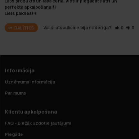
Labs produkts un laba cena. Viss ir piegadats ātri un 
perfekta apkalpošana!!!

Liels paldies!!!
Vai šī atsauksme bija noderīga?
0
0
DALĪTIES
Informācija
Uzņēmuma informācija
Par mums
Klientu apkalpošana
FAQ - Biežāk uzdotie jautājumi
Piegāde