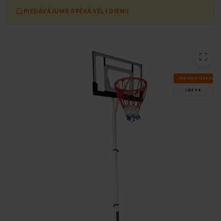
PIEDĀVĀJUMS SPĒKĀ VĒL 1 DIENU
VA­SA­RAS IZ­SKA­ŅA
LĪDZ 9.8.