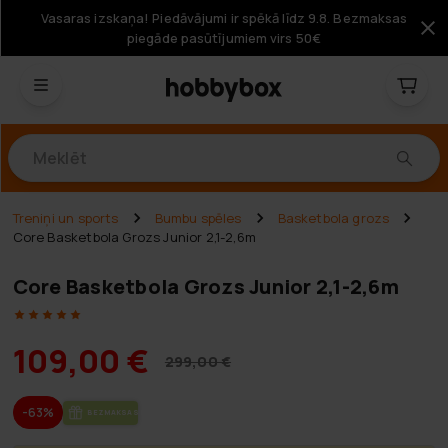
Vasaras izskaņa! Piedāvājumi ir spēkā līdz 9.8. Bezmaksas
piegāde pasūtījumiem virs 50€
Produkti
Treniņi un sports
Bumbu spēles
Basketbola grozs
Core Basketbola Grozs Junior 2,1-2,6m
Core Basketbola Grozs Junior 2,1-2,6m
109,00 €
299,00 €
-63%
BEZ­MAK­SAS PIE­GĀ­DE