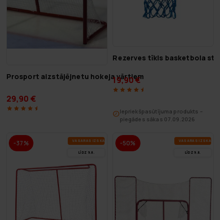
Rezerves tīkls basketbola stīp
Prosport aizstājējnetu hokeja vārtiem
19,90 €
29,90 €
Iepriekšpasūtījuma produkts –
piegādes sākas 07.09.2026
VA­SA­RAS IZ­SKA­ŅA
VA­SA­RAS IZ­SKA­ŅA
-37%
-50%
LĪDZ 9.8.
LĪDZ 9.8.