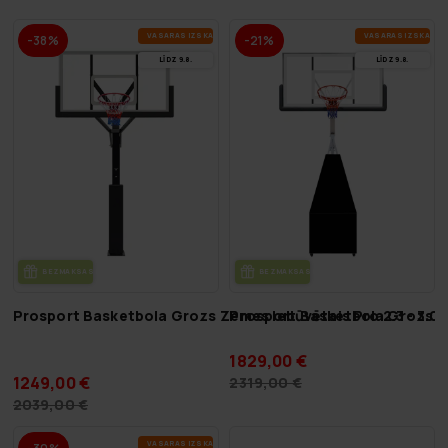
VA­SA­RAS IZ­SKA­ŅA
VA­SA­RAS IZ­SKA­ŅA
-38%
-21%
LĪDZ 9.8.
LĪDZ 9.8.
BEZ­MAK­SAS PIE­GĀ­DE
BEZ­MAK­SAS PIE­GĀ­DE
Prosport Basketbola Grozs Zemes Iebūvētais Pro 2.3 - 3.0
Prosport Basketbola Grozs Sa
1829,00 €
1249,00 €
2319,00 €
2039,00 €
VA­SA­RAS IZ­SKA­ŅA