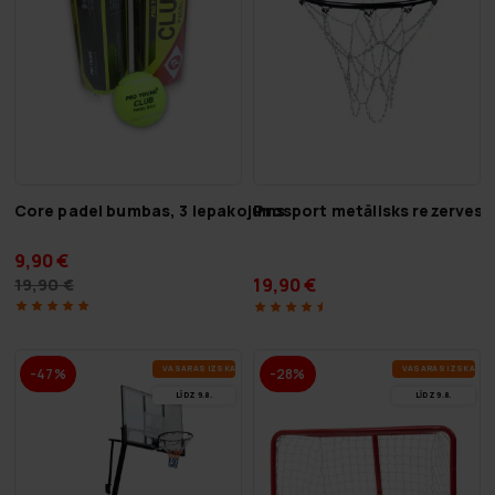
Core padel bumbas, 3 iepakojums
Prosport metālisks rezerves t
9,90 €
19,90 €
19,90 €
VA­SA­RAS IZ­SKA­ŅA
VA­SA­RAS IZ­SKA­ŅA
-47%
-28%
LĪDZ 9.8.
LĪDZ 9.8.