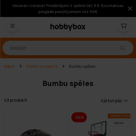
Vasaras izskaņa! Piedāvājumi ir spēkā līdz 9.8. Bezmaksas
piegāde pasūtījumiem virs 50€
Produkti
Mājas
Treniņi un sports
Bumbu spēles
Bumbu spēles
43 produkti
Kārtot pēc
VA­SA­RAS IZ­SKA­ŅA
-56%
LĪDZ 9.8.