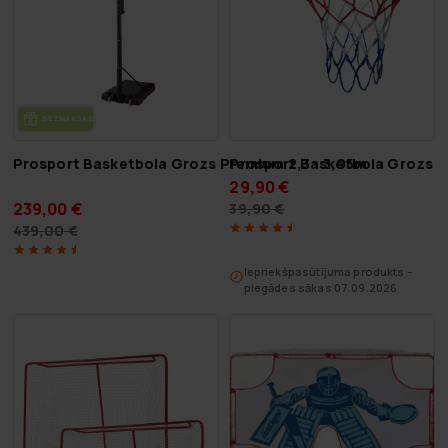
BEZ­MAK­SAS PIE­GĀ­DE
Prosport Basketbola Grozs Premium 2,3 - 3,05m
Prosport Basketbola Grozs
29,90 €
239,00 €
39,90 €
439,00 €
Iepriekšpasūtījuma produkts –
piegādes sākas 07.09.2026