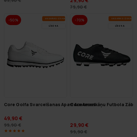
29,90 €
69,90 €
79,90 €
VA­SA­RAS IZ­SKA­ŅA
VA­SA­RAS IZ­SKA­ŅA
-50%
-70%
LĪDZ 9.8.
LĪDZ 9.8.
Core Golfa Svarcelšanas Apavi Acecross
Core Amerikāņu Futbola Zābak
49,90 €
29,90 €
99,90 €
99,90 €