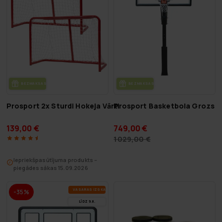
BEZ­MAK­SAS PIE­GĀ­DE
BEZ­MAK­SAS PIE­GĀ­DE
Prosport 2x Sturdi Hokeja Vārti
Prosport Basketbola Grozs I
139,00 €
749,00 €
1029,00 €
Iepriekšpasūtījuma produkts –
piegādes sākas 15.09.2026
VA­SA­RAS IZ­SKA­ŅA
-35%
LĪDZ 9.8.