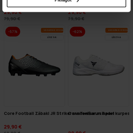
29,90 €
29,90 €
79,90 €
79,90 €
VA­SA­RAS IZ­SKA­ŅA
VA­SA­RAS IZ­SKA­ŅA
-57%
-62%
LĪDZ 9.8.
LĪDZ 9.8.
Core Football Zābaki JR Striker svarcelšanas apavi
Core Tenisa un Padel kurpes 
29,90 €