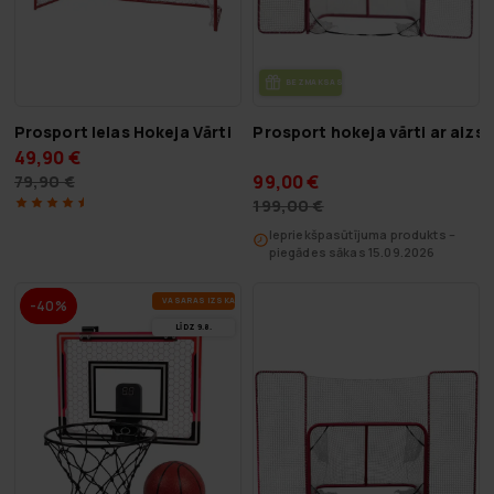
BEZ­MAK­SAS PIE­GĀ­DE
Prosport Ielas Hokeja Vārti
Prosport hokeja vārti ar aiz
49,90 €
99,00 €
79,90 €
199,00 €
Iepriekšpasūtījuma produkts –
piegādes sākas 15.09.2026
VA­SA­RAS IZ­SKA­ŅA
-40%
LĪDZ 9.8.