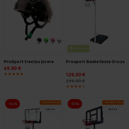
BEZ­MAK­SAS PIE­GĀ­DE
ProSport treniņu ķivere
Prosport Basketbola Grozs Ju
49,90 €
129,00 €
299,00 €
VA­SA­RAS IZ­SKA­ŅA
VA­SA­RAS IZ­SKA­ŅA
-54%
-53%
LĪDZ 9.8.
LĪDZ 9.8.