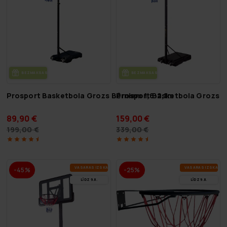
BEZ­MAK­SAS PIE­GĀ­DE
BEZ­MAK­SAS PIE­GĀ­DE
Prosport Basketbola Grozs Bērniem 1,6-2,1m
Prosport Basketbola Grozs 1
89,90 €
159,00 €
199,00 €
339,00 €
VA­SA­RAS IZ­SKA­ŅA
VA­SA­RAS IZ­SKA­ŅA
-45%
-25%
LĪDZ 9.8.
LĪDZ 9.8.