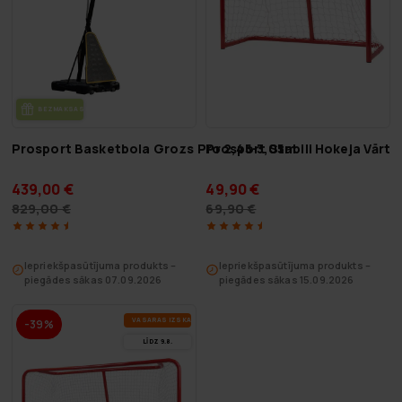
BEZ­MAK­SAS PIE­GĀ­DE
Prosport Basketbola Grozs Pro 2,45-3,05m
Prosport Stabili Hokeja Vārti
439,00 €
49,90 €
829,00 €
69,90 €
Iepriekšpasūtījuma produkts –
Iepriekšpasūtījuma produkts –
piegādes sākas 07.09.2026
piegādes sākas 15.09.2026
VA­SA­RAS IZ­SKA­ŅA
-39%
LĪDZ 9.8.