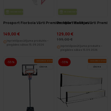
BEZ­MAK­SAS PIE­GĀ­DE
BEZ­MAK­SAS PIE­GĀ­DE
Prosport Florbola Vārti Premium 160x115x58cm
Prosport Hokeja Vārti Premi
149,00 €
129,00 €
199,00 €
Iepriekšpasūtījuma produkts –
piegādes sākas 15.09.2026
Iepriekšpasūtījuma produkts –
piegādes sākas 15.09.2026
VA­SA­RAS IZ­SKA­ŅA
VA­SA­RAS IZ­SKA­ŅA
-55%
-33%
LĪDZ 9.8.
LĪDZ 9.8.