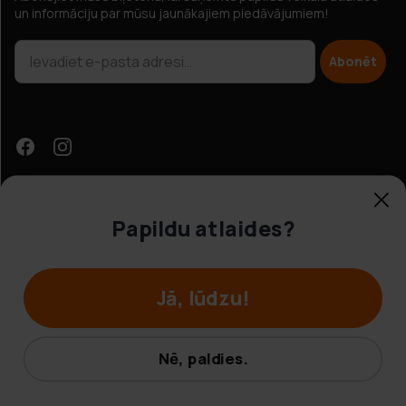
un informāciju par mūsu jaunākajiem piedāvājumiem!
Abonēt
Papildu atlaides?
Klientu apkalpošana
Jā, lūdzu!
© Hobbybox 2025
Noteikumi un nosacījumi
Nē, paldies.
Privātuma politika