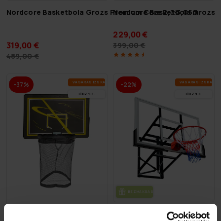
Nordcore Basketbola Grozs Premium Core 2,3-3,05m
Nordcore Basketbola Grozs C
229,00 €
319,00 €
399,00 €
489,00 €
VA­SA­RAS IZ­SKA­ŅA
VA­SA­RAS IZ­SKA­ŅA
-37%
-22%
LĪDZ 9.8.
LĪDZ 9.8.
BEZ­MAK­SAS PIE­GĀ­DE
ProSport Basketbola Grozs P
Prosport basketbola grozs trampolīnam