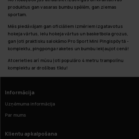
produktus gan vasaras bumbu spēlēm, gan ziemas
sportam.
Mēs piedāvājam gan oficiāliem izmēriem izgatavotus
hokeja vārtus, ielu hokeja vārtus un basketbola grozus,
gan ļoti praktisku salokāmo Pro Sport Mini Pingispöytä -
komplektu, pingponga raketes un bumbu iekļaujot cenā!
Atcerieties arī mūsu ļoti populāro 4 metru trampolīnu
komplektu ar drošības tīklu!
Informācija
Uzņēmuma informācija
Par mums
Klientu apkalpošana