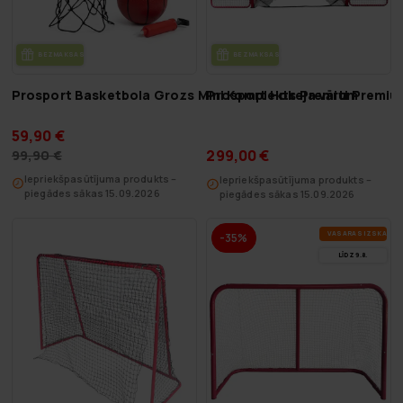
BEZ­MAK­SAS PIE­GĀ­DE
BEZ­MAK­SAS PIE­GĀ­DE
Prosport Basketbola Grozs Mini Komplekts Premium
Prosport Hokeja vārti Premiu
59,90 €
299,00 €
99,90 €
Iepriekšpasūtījuma produkts –
Iepriekšpasūtījuma produkts –
piegādes sākas 15.09.2026
piegādes sākas 15.09.2026
VA­SA­RAS IZ­SKA­ŅA
-35%
LĪDZ 9.8.