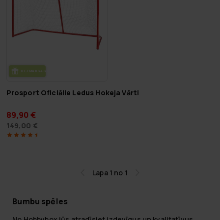
BEZ­MAK­SAS PIE­GĀ­DE
Prosport Oficiālie Ledus Hokeja Vārti
89,90 €
149,00 €
Lapa 1 no 1
Bumbu spēles
No Hobbybox jūs atradīsiet izdevīgus un kvalitatīvus