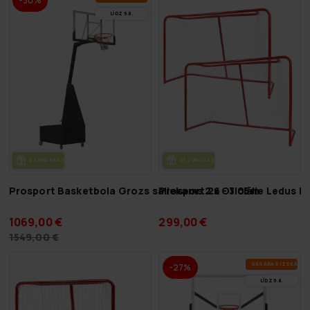
-30%
LĪDZ 9.8.
BEZ­MAK­SAS PIE­GĀ­DE
BEZ­MAK­SAS PIE­GĀ­DE
Prosport Basketbola Grozs saliekams 2.6 - 3.05m
Prosport 2x Oficiālie Ledus Ho
1069,00 €
299,00 €
1549,00 €
VA­SA­RAS IZ­SKA­ŅA
-27%
LĪDZ 9.8.