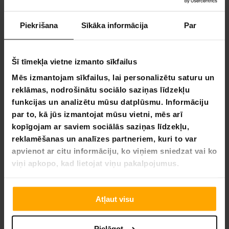
339,00 €
49,90 €
Piekrišana
Sīkāka informācija
Par
439,00 €
79,90 €
Šī tīmekļa vietne izmanto sīkfailus
VA­SA­RAS IZ­SKA­ŅA
VA­SA­RAS IZ­SKA­ŅA
-62%
-62%
Mēs izmantojam sīkfailus, lai personalizētu saturu un
LĪDZ 9.8.
LĪDZ 9.8.
reklāmas, nodrošinātu sociālo saziņas līdzekļu
funkcijas un analizētu mūsu datplūsmu. Informāciju
par to, kā jūs izmantojat mūsu vietni, mēs arī
kopīgojam ar saviem sociālās saziņas līdzekļu,
reklamēšanas un analīzes partneriem, kuri to var
apvienot ar citu informāciju, ko viņiem sniedzat vai ko
viņi apkopo, kad lietojat viņu pakalpojumus.
Atļaut visu
Core Iekštelpu Svarcelšanas Apavi Floorpro
Core Futbola zābaki SR Pitch 
Pielāgot