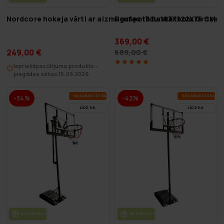
Nordcore hokeja vārti ar aizmugures tīklu 183X122X75 CM
ProSport Basketbola Grozs S
369,00 €
249,00 €
689,00 €
Iepriekšpasūtījuma produkts –
piegādes sākas 15.09.2026
VA­SA­RAS IZ­SKA­ŅA
VA­SA­RAS IZ­SKA­ŅA
-34%
-42%
LĪDZ 9.8.
LĪDZ 9.8.
BEZ­MAK­SAS PIE­GĀ­DE
BEZ­MAK­SAS PIE­GĀ­DE