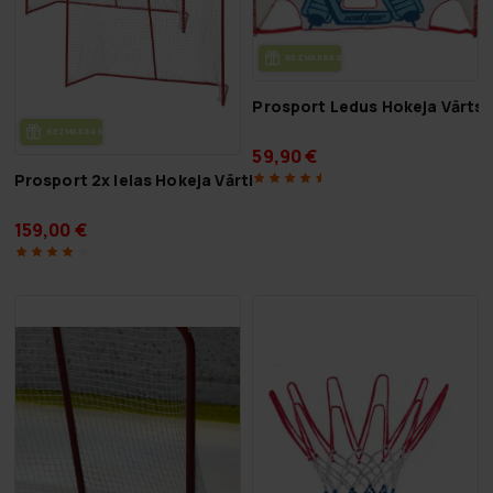
BEZ­MAK­SAS PIE­GĀ­DE
Prosport Ledus Hokeja Vārtsa
BEZ­MAK­SAS PIE­GĀ­DE
59,90 €
Prosport 2x Ielas Hokeja Vārti
159,00 €