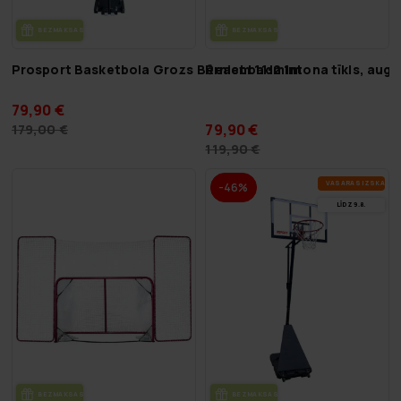
BEZ­MAK­SAS PIE­GĀ­DE
BEZ­MAK­SAS PIE­GĀ­DE
Prosport Basketbola Grozs Bērniem 1.1-2.1m
React badmintona tīkls, aug
79,90 €
79,90 €
179,00 €
119,90 €
VA­SA­RAS IZ­SKA­ŅA
-46%
LĪDZ 9.8.
BEZ­MAK­SAS PIE­GĀ­DE
BEZ­MAK­SAS PIE­GĀ­DE