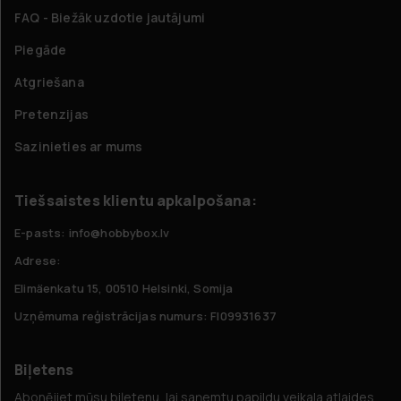
FAQ - Biežāk uzdotie jautājumi
Piegāde
Atgriešana
Pretenzijas
Sazinieties ar mums
Tiešsaistes klientu apkalpošana:
E-pasts: info@hobbybox.lv
Adrese:
Elimäenkatu 15, 00510 Helsinki, Somija
Uzņēmuma reģistrācijas numurs: FI09931637
Biļetens
Abonējiet mūsu biļetenu, lai saņemtu papildu veikala atlaides