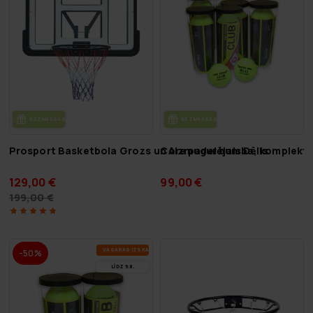
BEZ­MAK­SAS PIE­GĀ­DE
BEZ­MAK­SAS PIE­GĀ­DE
Prosport Basketbola Grozs un Aizmugurējais Dēlis
Core padel bumba, komplekt
129,00 €
99,00 €
199,00 €
VA­SA­RAS IZ­SKA­ŅA
-50%
LĪDZ 9.8.