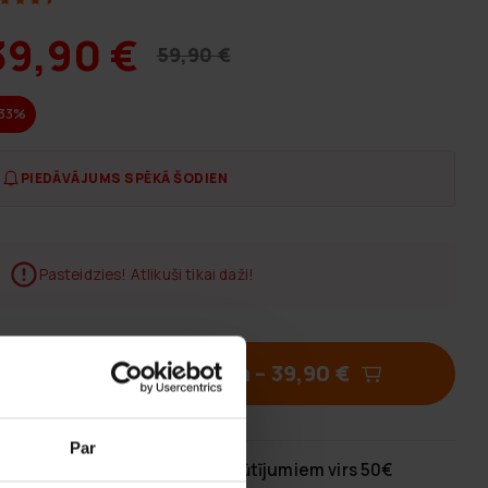
39,90 €
59,90 €
-33%
PIEDĀVĀJUMS SPĒKĀ ŠODIEN
Pasteidzies! Atlikuši tikai daži!
Pievienot grozam
–
39,90 €
Par
Bezmaksas piegāde
pasūtījumiem virs 50€