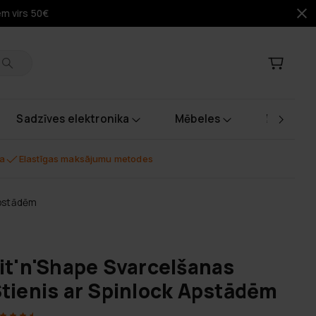
em virs 50€
Sadzīves elektronika
Mēbeles
Instrume
na
Elastīgas maksājumu metodes
Apstādēm
it'n'Shape Svarcelšanas
tienis ar Spinlock Apstādēm