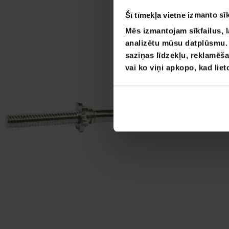
Šī tīmekļa vietne izmanto sīk
Mēs izmantojam sīkfailus, l
analizētu mūsu datplūsmu. I
saziņas līdzekļu, reklamēša
vai ko viņi apkopo, kad lie