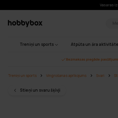
Vasaras iz
Pr
Treniņi un sports
Atpūta un āra aktivitāt
Bezmaksas piegāde pasūtījumi
Treniņi un sports
Vingrošanas aprīkojums
Svari
St
Stieņi un svaru šķīvji