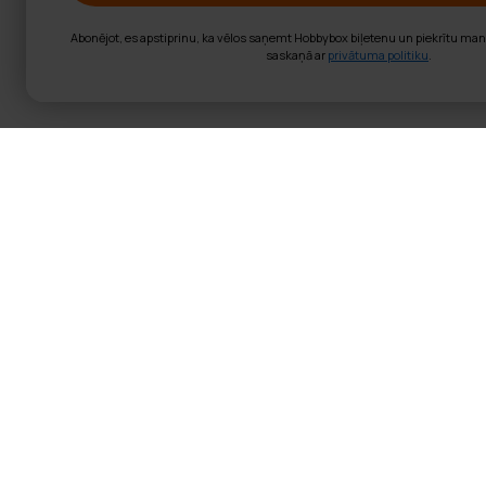
Abonējot, es apstiprinu, ka vēlos saņemt Hobbybox biļetenu un piekrītu ma
saskaņā ar
privātuma politiku
.
Fit'n'Shape Sva
Fit'n'Shape
Svarcelšanas Stie
Fit'n'Shape augstas kvalitāte
ir 1200 mm gars un 30 mm bie
Produkta informācija:
Stienis var atbalstīt mak
Svaru stiena svars: 8 kg.
Svaru stiena izmēri: g