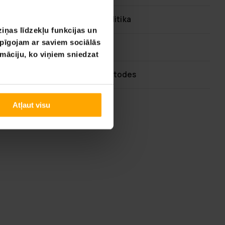
60 dienu atgriešanas politika
iņas līdzekļu funkcijas un
opīgojam ar saviem sociālās
Ātra klientu apkalpošana
rmāciju, ko viņiem sniedzat
Elastīgas maksājumu metodes
Atļaut visu