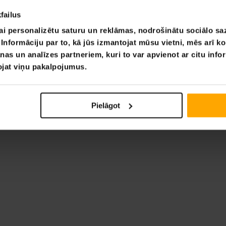
failus
ai personalizētu saturu un reklāmas, nodrošinātu sociālo saz
nformāciju par to, kā jūs izmantojat mūsu vietni, mēs arī k
nas un analīzes partneriem, kuri to var apvienot ar citu info
tojat viņu pakalpojumus.
Pielāgot