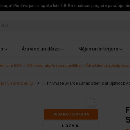
skaņa! Piedāvājumi ir spēkā līdz 9.8. Bezmaksas piegāde pasūtījumi
odukti
es
Āra vide un dārzs
Mājas un interjers
em virs 50€
60 dienu atgriešanas politika
Ātra klientu apkalpoša
ieņi un svaru šķīvji
Fit'n'Shape Svarcelšanas Stienis ar Spinlock 
F
VA­SA­RAS IZ­SKA­ŅA
S
LĪDZ 9.8.