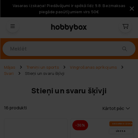
Vasaras izskaņa! Piedāvājumi ir spēkā līdz 9.8. Bezmaksas
piegāde pasūtījumiem virs 50€
Produkti
Mājas
Treniņi un sports
Vingrošanas aprīkojums
Svari
Stieņi un svaru šķīvji
Stieņi un svaru šķīvji
16 produkti
Kārtot pēc
VA­SA­RAS IZ­SKA­ŅA
-36%
LĪDZ 9.8.