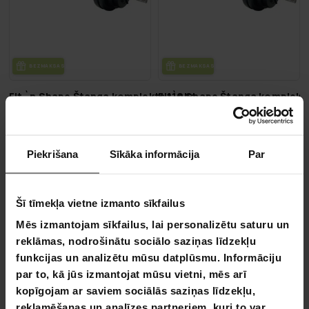
BEZ­MAK­SAS PIE­GĀ­DE
BEZ­MAK­SAS PIE­GĀ­DE
Fit `n Shape Štanga komplekts 110kg
Fit`n Shape Štanga komplekt
309,00 €
189,00 €
269,00 €
Piekrišana
Sīkāka informācija
Par
Šī tīmekļa vietne izmanto sīkfailus
Mēs izmantojam sīkfailus, lai personalizētu saturu un
reklāmas, nodrošinātu sociālo saziņas līdzekļu
funkcijas un analizētu mūsu datplūsmu. Informāciju
par to, kā jūs izmantojat mūsu vietni, mēs arī
kopīgojam ar saviem sociālās saziņas līdzekļu,
reklamēšanas un analīzes partneriem, kuri to var