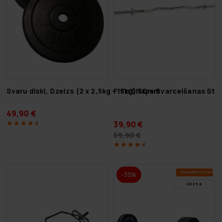
Svaru diski, Dzelzs (2 x 2,5kg - 15kg) 30mm
Fit'n'Shape Svarcelšanas Sti
49,90 €
39,90 €
59,90 €
VA­SA­RAS IZ­SKA­ŅA
-33%
LĪDZ 9.8.