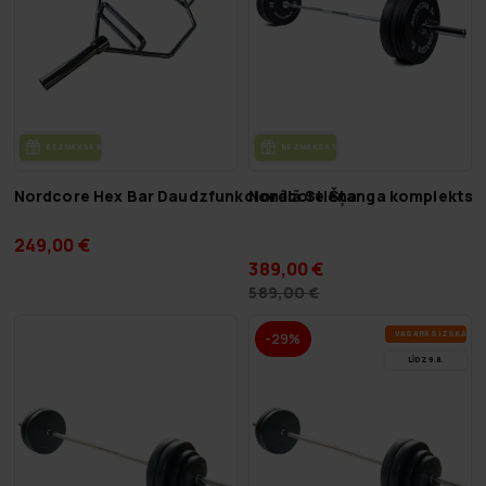
BEZ­MAK­SAS PIE­GĀ­DE
BEZ­MAK­SAS PIE­GĀ­DE
Nordcore Hex Bar Daudzfunkcionālā Stieņa
Nordcore Štanga komplekts 
249,00 €
389,00 €
589,00 €
VA­SA­RAS IZ­SKA­ŅA
-29%
LĪDZ 9.8.