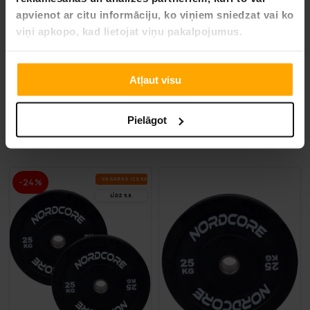
apvienot ar citu informāciju, ko viņiem sniedzat vai ko
viņi apkopo, kad lietojat viņu pakalpojumus.
BEZ­MAK­SAS PIE­GĀ­DE
BEZ­MAK­SAS PIE­GĀ­DE
Nordcore Štanga komplekts Core Bumper 100kg
Fit'n Shape Štanga komplekt
Atļaut visu
399,00 €
Pielāgot
759,00 €
VA­SA­RAS IZ­SKA­ŅA
-24%
LĪDZ 9.8.