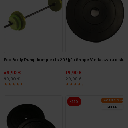
Eco Body Pump komplekts 20kg
Fit'n Shape Vinila svaru disk
49,90 €
19,90 €
99,00 €
29,90 €
VA­SA­RAS IZ­SKA­ŅA
-33%
LĪDZ 9.8.