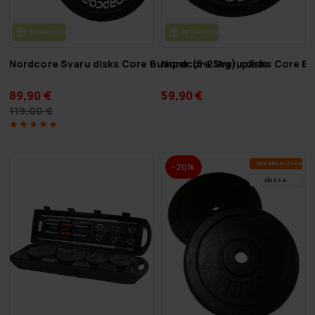
BEZ­MAK­SAS PIE­GĀ­DE
BEZ­MAK­SAS PIE­GĀ­DE
Nordcore Svaru disks Core Bumper (5-25kg), pāris
Nordcore Svaru disks Core B
89,90 €
59,90 €
119,00 €
VA­SA­RAS IZ­SKA­ŅA
-20%
LĪDZ 9.8.