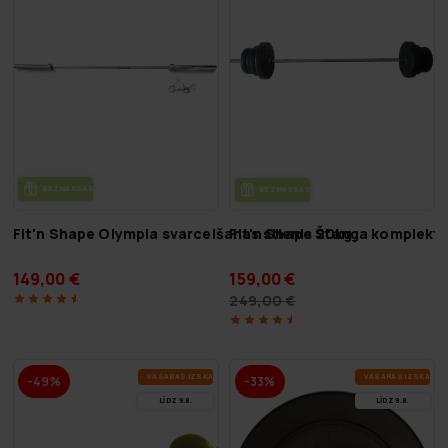
BEZ­MAK­SAS PIE­GĀ­DE
BEZ­MAK­SAS PIE­GĀ­DE
Fit'n Shape Olympia svarcelšanas stienis 20kg
Fit'n Shape Štanga komplekt
149,00 €
159,00 €
249,00 €
VA­SA­RAS IZ­SKA­ŅA
VA­SA­RAS IZ­SKA­ŅA
-49%
-33%
LĪDZ 9.8.
LĪDZ 9.8.