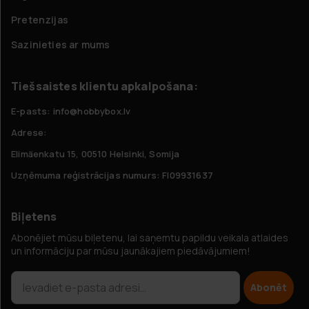
Pretenzijas
Sazinieties ar mums
Tiešsaistes klientu apkalpošana:
E-pasts: info@hobbybox.lv
Adrese:
Elimäenkatu 15, 00510 Helsinki, Somija
Uzņēmuma reģistrācijas numurs: FI09931637
Biļetens
Abonējiet mūsu biļetenu, lai saņemtu papildu veikala atlaides
un informāciju par mūsu jaunākajiem piedāvājumiem!
Abonēt