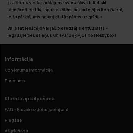
kvalitātes vinila pārklājuma svaru šķīvji ir lieliski
piemēroti ne tikai sporta zālēm, bet arī mājas lietošanai,
jo to pārklājums neļauj atstāt pēdas uz grīdas.
Vai esat iesācējs vai jau pieredzējis entuziasts -
iegādājieties stieņus un svaru šķīvjus no Hobbybox!
Informācija
Uzņēmuma informācija
Par mums
Klientu apkalpošana
FAQ - Biežāk uzdotie jautājumi
Piegāde
Atgriešana