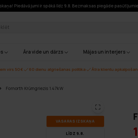
skaņa! Piedāvājumi ir spēkā līdz 9.8. Bezmaksas piegāde pasūtījumi
odukti
es
Āra vide un dārzs
Mājas un interjers
em virs 50€
60 dienu atgriešanas politika
Ātra klientu apkalpoša
Fornorth Krūmgriezis 1.47kW
F
VA­SA­RAS IZ­SKA­ŅA
LĪDZ 9.8.