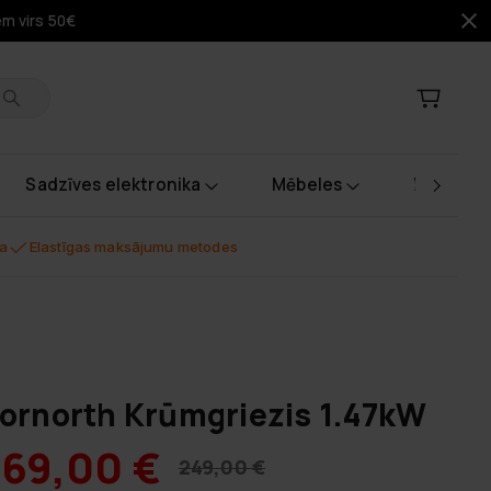
em virs 50€
Sadzīves elektronika
Mēbeles
Instrume
na
Elastīgas maksājumu metodes
ornorth Krūmgriezis 1.47kW
169,00 €
249,00 €