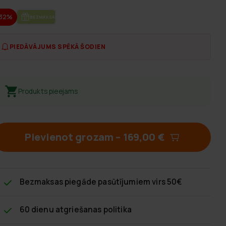
-32%
BEZ­MAK­SAS PIE­GĀ­DE
PIEDĀVĀJUMS SPĒKĀ ŠODIEN
Produkts pieejams
Pievienot grozam
–
169,00 €
Bezmaksas piegāde
pasūtījumiem virs 50€
60 dienu atgriešanas politika