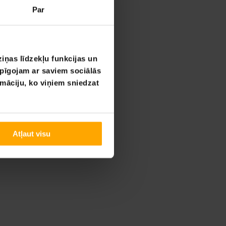
Par
iņas līdzekļu funkcijas un
opīgojam ar saviem sociālās
rmāciju, ko viņiem sniedzat
Atļaut visu