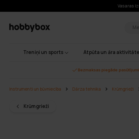
Vasaras iz
Pr
Treniņi un sports
Atpūta un āra aktivitāt
Bezmaksas piegāde pasūtījumi
Instrumenti un būvniecība
Dārza tehnika
Krūmgrieži
Krūmgrieži