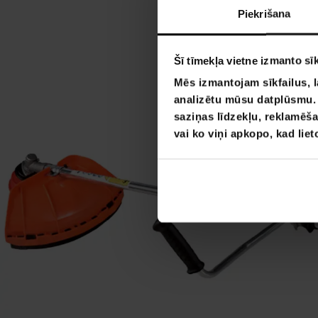
Piekrišana
Šī tīmekļa vietne izmanto sīk
Mēs izmantojam sīkfailus, l
analizētu mūsu datplūsmu. I
saziņas līdzekļu, reklamēša
vai ko viņi apkopo, kad lie