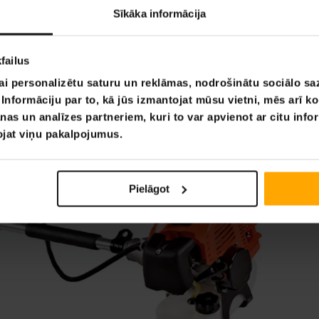
Sīkāka informācija
failus
ai personalizētu saturu un reklāmas, nodrošinātu sociālo saz
nformāciju par to, kā jūs izmantojat mūsu vietni, mēs arī k
nas un analīzes partneriem, kuri to var apvienot ar citu info
tojat viņu pakalpojumus.
Pielāgot