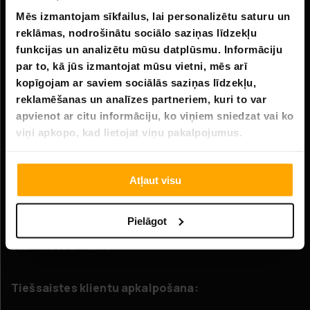
Mēs izmantojam sīkfailus, lai personalizētu saturu un
Informācija
reklāmas, nodrošinātu sociālo saziņas līdzekļu
funkcijas un analizētu mūsu datplūsmu. Informāciju
Uzņēmuma informācija
par to, kā jūs izmantojat mūsu vietni, mēs arī
Par mums
kopīgojam ar saviem sociālās saziņas līdzekļu,
reklamēšanas un analīzes partneriem, kuri to var
apvienot ar citu informāciju, ko viņiem sniedzat vai ko
Klientu apkalpošana
viņi apkopo, kad lietojat viņu pakalpojumus.
FAQ - Biežāk uzdotie jautājumi
Piegāde
Atļaut visu
Atgriešana
Pretenzijas
Pielāgot
Sazinieties ar mums
Tiešsaistes klientu apkalpošana: