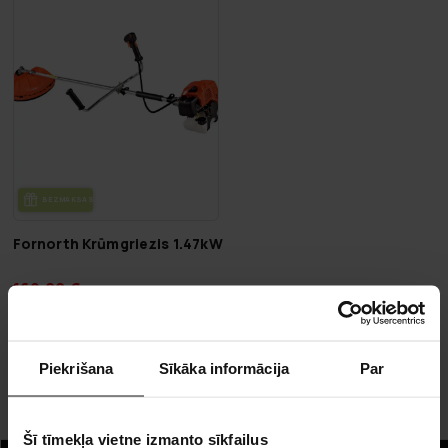
BEZ­MAK­SAS PIE­GĀ­DE
Fornorth Krūmgriezis 1.47kW
169,00 €
249,00 €
Piekrišana
Sīkāka informācija
Par
Lapa 1 no 1
Krūmgrieži
Šī tīmekļa vietne izmanto sīkfailus