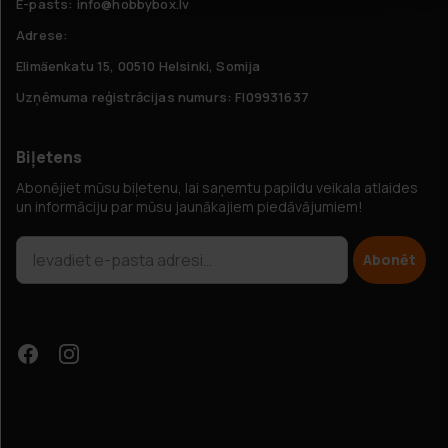
E-pasts: info@hobbybox.lv
Adrese:
Elimäenkatu 15, 00510 Helsinki, Somija
Uzņēmuma reģistrācijas numurs: FI09931637
Biļetens
Abonējiet mūsu biļetenu, lai saņemtu papildu veikala atlaides
un informāciju par mūsu jaunākajiem piedāvājumiem!
Abonēt