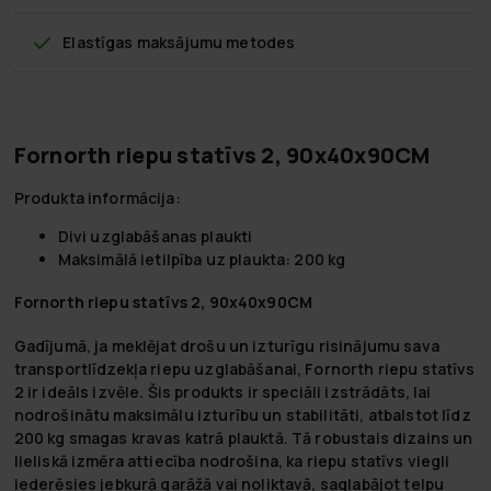
Elastīgas maksājumu metodes
Fornorth riepu statīvs 2, 90x40x90CM
Produkta informācija:
Divi uzglabāšanas plaukti
Maksimālā ietilpība uz plaukta: 200 kg
Fornorth riepu statīvs 2, 90x40x90CM
Gadījumā, ja meklējat drošu un izturīgu risinājumu sava
transportlīdzekļa riepu uzglabāšanai, Fornorth riepu statīvs
2 ir ideāls izvēle. Šis produkts ir speciāli izstrādāts, lai
nodrošinātu maksimālu izturību un stabilitāti, atbalstot līdz
200 kg smagas kravas katrā plauktā. Tā robustais dizains un
lieliskā izmēra attiecība nodrošina, ka riepu statīvs viegli
iederēsies jebkurā garāžā vai noliktavā, saglabājot telpu