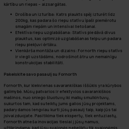
kārtību un riepas – aizsargātas.
Drošība un izturība:
Katrs plaukts spēj izturēt līdz
200kg, kas padara šo riepu statīvu īpaši piemērotu
smagām riepām un intensīvai lietošanai.
Efektīva riepu uzglabāšana:
Statīvs piedāvā divus
plauktus, kas optimizē uzglabāšanas telpu un padara
riepu piekļuvi ērtāku.
Vienkārša montāža un dizains:
Fornorth riepu statīvs
ir viegli uzstādāms, nodrošinot ātru un nemainīgu
konstrukcijas stabilitāti.
Pakeiskite savo pasaulį su Fornorth
Fornorth, kur kiekvienas savarankiškas iššūkis yra kūrybos
galimybė. Mūsų patvarios ir efektyvios savarankiškos
mašinos, nuo sniego šluotuvų iki malkų smulkintuvų,
sukurtos tam, kad suteiktų jums galios jūsų projektams,
padarydamos lengviau kurti jūsų pasaulį taip, kaip jūs tai
įsivaizduojate. Pasitikima tiek ekspertų, tiek entuziastų,
Fornorth atneša inovacijas tiesiai į jūsų namus,
užtikrindama, kad jūsų svajonės nebeliktų tik svajonėmis.