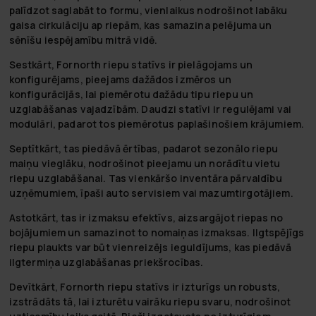
palīdzot saglabāt to formu, vienlaikus nodrošinot labāku
gaisa cirkulāciju ap riepām, kas samazina pelējuma un
sēnīšu iespējamību mitrā vidē.
Sestkārt, Fornorth riepu statīvs ir pielāgojams un
konfigurējams, pieejams dažādos izmēros un
konfigurācijās, lai piemērotu dažādu tipu riepu un
uzglabāšanas vajadzībām. Daudzi statīvi ir regulējami vai
modulāri, padarot tos piemērotus paplašinošiem krājumiem.
Septītkārt, tas piedāvā ērtības, padarot sezonālo riepu
maiņu vieglāku, nodrošinot pieejamu un norādītu vietu
riepu uzglabāšanai. Tas vienkāršo inventāra pārvaldību
uzņēmumiem, īpaši auto servisiem vai mazumtirgotājiem.
Astotkārt, tas ir izmaksu efektīvs, aizsargājot riepas no
bojājumiem un samazinot to nomaiņas izmaksas. Ilgtspējīgs
riepu plaukts var būt vienreizējs ieguldījums, kas piedāvā
ilgtermiņa uzglabāšanas priekšrocības.
Devītkārt, Fornorth riepu statīvs ir izturīgs un robusts,
izstrādāts tā, lai izturētu vairāku riepu svaru, nodrošinot