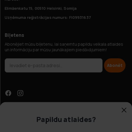
Elimäenkatu 15, 00510 Helsinki, Somija
Uzņēmuma reģistrācijas numurs: FI09931637
Biļetens
Abonējiet mūsu biļetenu, lai saņemtu papildu veikala atlaides
un informāciju par mūsu jaunākajiem piedāvājumiem!
Abonēt
Papildu atlaides?
Klientu apkalpošana