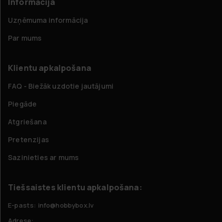
Informācija
Uzņēmuma informācija
Par mums
Klientu apkalpošana
FAQ - Biežāk uzdotie jautājumi
Piegāde
Atgriešana
Pretenzijas
Sazinieties ar mums
Tiešsaistes klientu apkalpošana:
E-pasts: info@hobbybox.lv
Adrese: