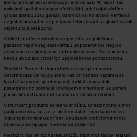
konkurentu priekšā liekošas priekšrocības. Pirmkārt, tas
maksimāli palielina telpas efektivitāti, atbrīvojot vērtīgo
grīdas platību Jūsu garāžā, darbnīcā vai noliktavā. Vertikālā
uzglabāšana optimizē pieejamo telpu, ļaujot uzglabāt vairāk
objektu tajā pašā zonā.
Otrkārt, statīvs nodrošina organizētu uzglabāšanu,
palīdzot riepām saglabāt kārtību un padarot tās vieglāk
atrodamas un pieejamas, kad nepieciešams. Tas samazina
haosu un uzlabo vispārīgo uzglabāšanas zonas izskatu.
Treškārt, Fornorth riepu statīvs aizsargā riepas no
deformācijas vai bojājumiem, kas var rasties nepareizas
kaudzēšanas vai spiediena dēļ, turklāt riepas tiek
pasargātas no potenciāli kaitīgiem elementiem uz zemes,
piemēram, mitruma, netīrumiem un ķīmiskām vielām.
Ceturtkārt, produkts palielina drošību, samazinot nelaimes
gadījumu risku, ko var izraisīt nestabili riepu kaudzes vai
tripping bīstamība uz grīdas. Daudziem statīviem ir drošu
stiprinājumu opcijas, nodrošinot stabilitāti.
Piektkārt, tas paildzina riepu mūžu, atbalstot tās pareizi un