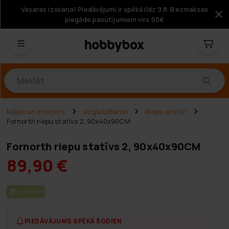
Vasaras izskaņa! Piedāvājumi ir spēkā līdz 9.8. Bezmaksas
piegāde pasūtījumiem virs 50€
Produkti
Mājas un interjers
Uzglabāšanai
Riepu statīvi
Fornorth riepu statīvs 2, 90x40x90CM
Fornorth riepu statīvs 2, 90x40x90CM
89,90 €
BEZ­MAK­SAS PIE­GĀ­DE
PIEDĀVĀJUMS SPĒKĀ ŠODIEN