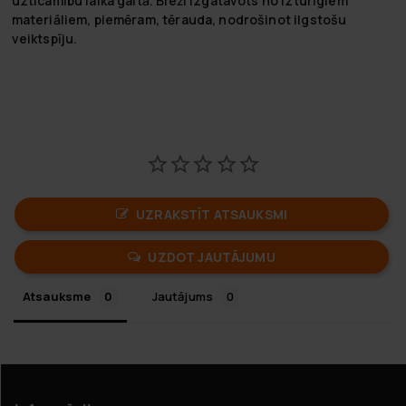
uzticamību laika gaitā. Bieži izgatavots no izturīgiem
materiāliem, piemēram, tērauda, nodrošinot ilgstošu
veiktspīju.
UZRAKSTĪT ATSAUKSMI
UZDOT JAUTĀJUMU
Atsauksme
Jautājums