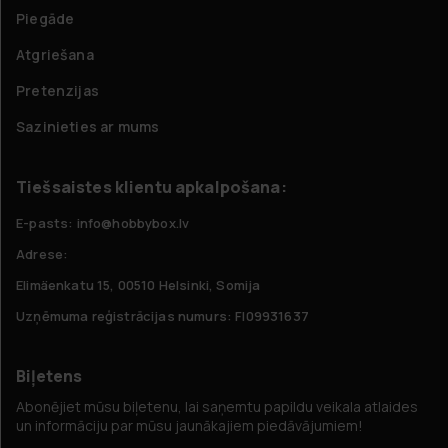
Piegāde
Atgriešana
Pretenzijas
Sazinieties ar mums
Tiešsaistes klientu apkalpošana:
E-pasts: info@hobbybox.lv
Adrese:
Elimäenkatu 15, 00510 Helsinki, Somija
Uzņēmuma reģistrācijas numurs: FI09931637
Biļetens
Abonējiet mūsu biļetenu, lai saņemtu papildu veikala atlaides
un informāciju par mūsu jaunākajiem piedāvājumiem!