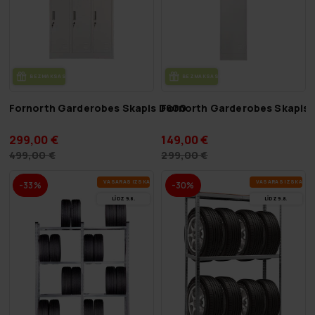
BEZ­MAK­SAS PIE­GĀ­DE
BEZ­MAK­SAS PIE­GĀ­DE
Fornorth Garderobes Skapis D600
Fornorth Garderobes Skapis 
299,00 €
149,00 €
499,00 €
299,00 €
VA­SA­RAS IZ­SKA­ŅA
VA­SA­RAS IZ­SKA­ŅA
-33%
-30%
LĪDZ 9.8.
LĪDZ 9.8.