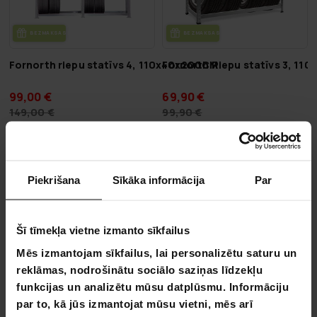
BEZ­MAK­SAS PIE­GĀ­DE
BEZ­MAK­SAS PIE­GĀ­DE
Fornorth riepu statīvs 4, 110x40x200CM
Fornorth Riepu statīvs 3, 11
99,00 €
69,90 €
149,00 €
99,90 €
VA­SA­RAS IZ­SKA­ŅA
VA­SA­RAS IZ­SKA­ŅA
-33%
-41%
LĪDZ 9.8.
LĪDZ 9.8.
Piekrišana
Sīkāka informācija
Par
Šī tīmekļa vietne izmanto sīkfailus
Mēs izmantojam sīkfailus, lai personalizētu saturu un
reklāmas, nodrošinātu sociālo saziņas līdzekļu
funkcijas un analizētu mūsu datplūsmu. Informāciju
par to, kā jūs izmantojat mūsu vietni, mēs arī
BEZ­MAK­SAS PIE­GĀ­DE
BEZ­MAK­SAS PIE­GĀ­DE