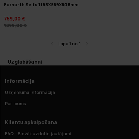
Fornorth Seifs 1168X559X508mm
759,00 €
1299,00 €
Lapa 1 no 1
Uzglabāšanai
Informācija
Uzņēmuma informācija
Par mums
Klientu apkalpošana
FAQ - Biežāk uzdotie jautājumi