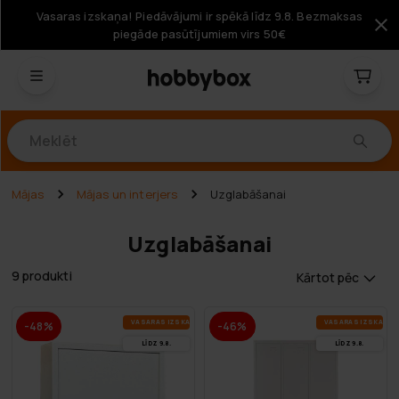
Vasaras izskaņa! Piedāvājumi ir spēkā līdz 9.8. Bezmaksas
piegāde pasūtījumiem virs 50€
Produkti
Mājas
Mājas un interjers
Uzglabāšanai
Uzglabāšanai
9 produkti
Kārtot pēc
VA­SA­RAS IZ­SKA­ŅA
VA­SA­RAS IZ­SKA­ŅA
-48%
-46%
LĪDZ 9.8.
LĪDZ 9.8.