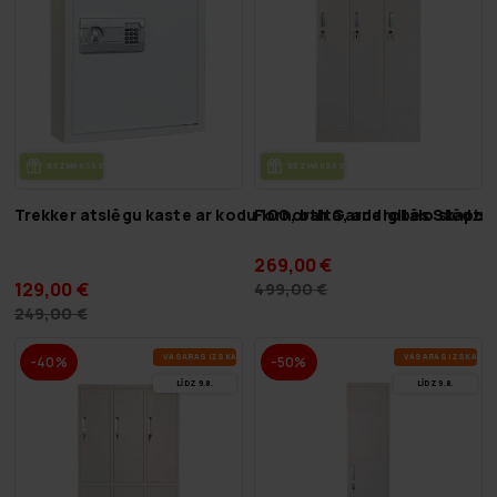
BEZ­MAK­SAS PIE­GĀ­DE
BEZ­MAK­SAS PIE­GĀ­DE
Trekker atslēgu kaste ar kodu 100, balta, ar digitālo slēdze
Fornorth Garderobes Skapis
269,00 €
129,00 €
499,00 €
249,00 €
VA­SA­RAS IZ­SKA­ŅA
VA­SA­RAS IZ­SKA­ŅA
-40%
-50%
LĪDZ 9.8.
LĪDZ 9.8.