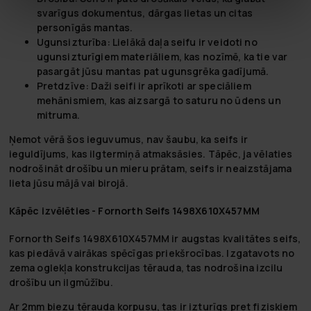
svarīgus dokumentus, dārgas lietas un citas
personīgās mantas.
Ugunsizturība:
Lielākā daļa seifu ir veidoti no
ugunsizturīgiem materiāliem, kas nozīmē, ka tie var
pasargāt jūsu mantas pat ugunsgrēka gadījumā.
Pretdzīve:
Daži seifi ir aprīkoti ar speciāliem
mehānismiem, kas aizsargā to saturu no ūdens un
mitruma.
Ņemot vērā šos ieguvumus, nav šaubu, ka seifs ir
ieguldījums, kas ilgtermiņā atmaksāsies. Tāpēc, ja vēlaties
nodrošināt drošību un mieru prātam, seifs ir neaizstājama
lieta jūsu mājā vai birojā.
Kāpēc izvēlēties - Fornorth Seifs 1498X610X457MM
Fornorth Seifs 1498X610X457MM ir augstas kvalitātes seifs,
kas piedāvā vairākas spēcīgas priekšrocības. Izgatavots no
zema oglekļa konstrukcijas tērauda, tas nodrošina izcilu
drošību un ilgmūžību.
Ar 2mm biezu tērauda korpusu, tas ir izturīgs pret fiziskiem