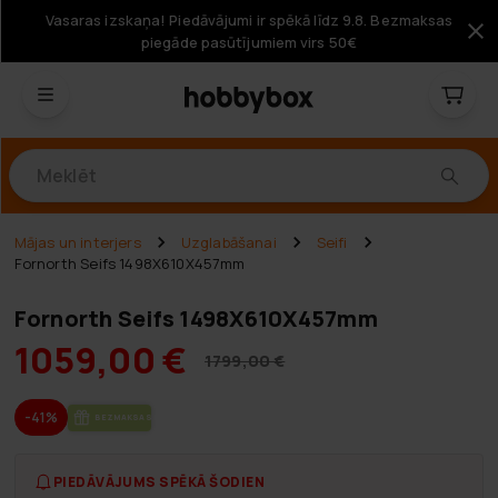
Vasaras izskaņa! Piedāvājumi ir spēkā līdz 9.8. Bezmaksas
piegāde pasūtījumiem virs 50€
Produkti
Mājas un interjers
Uzglabāšanai
Seifi
Fornorth Seifs 1498X610X457mm
Fornorth Seifs 1498X610X457mm
1059,00 €
1799,00 €
-41%
BEZ­MAK­SAS PIE­GĀ­DE
PIEDĀVĀJUMS SPĒKĀ ŠODIEN