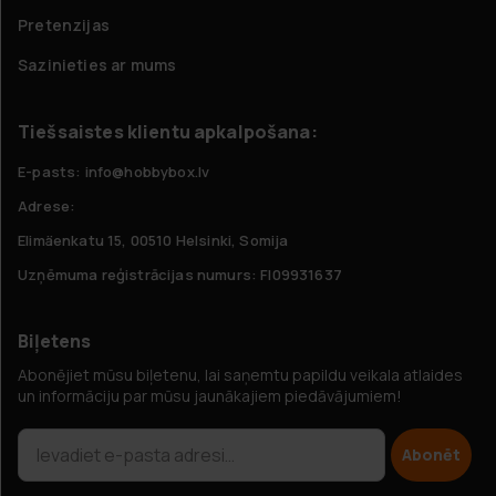
Pretenzijas
Sazinieties ar mums
Tiešsaistes klientu apkalpošana:
E-pasts: info@hobbybox.lv
Adrese:
Elimäenkatu 15, 00510 Helsinki, Somija
Uzņēmuma reģistrācijas numurs: FI09931637
Biļetens
Abonējiet mūsu biļetenu, lai saņemtu papildu veikala atlaides
un informāciju par mūsu jaunākajiem piedāvājumiem!
Abonēt