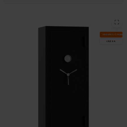
VA­SA­RAS IZ­SKA­ŅA
LĪDZ 9.8.