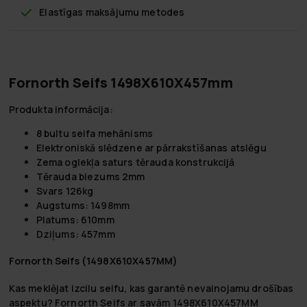
Elastīgas maksājumu metodes
Fornorth Seifs 1498X610X457mm
Produkta informācija:
8 bultu seifa mehānisms
Elektroniskā slēdzene ar pārrakstīšanas atslēgu
Zema oglekļa saturs tērauda konstrukcijā
Tērauda biezums 2mm
Svars 126kg
Augstums: 1498mm
Platums: 610mm
Dziļums: 457mm
Fornorth Seifs (1498X610X457MM)
Kas meklējat izcilu seifu, kas garantē nevainojamu drošības
aspektu? Fornorth Seifs ar savām 1498X610X457MM