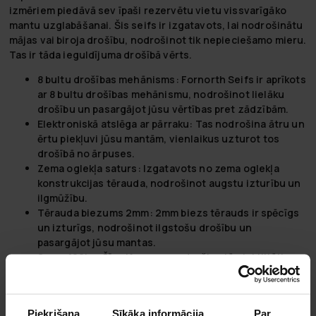
izmēriem piedāvā sev īpaši rezervētu vietu vissvarīgāko
mantu uzglabāšanai. Šis seifs ir izgatavots, lai nodrošinātu
mājas vai biroja drošību, nodrošinot tik nepieciešamo mieru.
Tas ir tāda ieguldījuma drošībā vērts.
8 bultu drošības mehānisms
: Fornorth Seifs ir aprīkots
ar 8 bultu drošības mehānismu, nodrošinot lielāku
drošību un pasargājot jūsu vērtības pret zādzībām.
Elektroniskā atslēga ar pārraku
: Tas nodrošina ātru un
ērtu piekļuvi jūsu mantām, vienlaikus uzturot tos
drošībā no ārpuses.
Zema oglekļa saturs
: Izgatavots no zema oglekļa
konstrukcijas tērauda, nodrošinot augstu izturību un
ilgmūžību.
Tērauda biezums 2mm
: 2mm biezs tērauds ir spēcīgs
un izturīgs, nodrošinot ilgstošu drošību un
pasargājot jūsu mantas.
Svars 126kg
: Šī seifa svars nodrošina tā stabilitāti un
grūti pārvietojamību, pasargājot to no potenciāliem
zagļiem.
Piekrišana
Sīkāka informācija
Par
Pakeiskite savo pasaulį su Fornorth