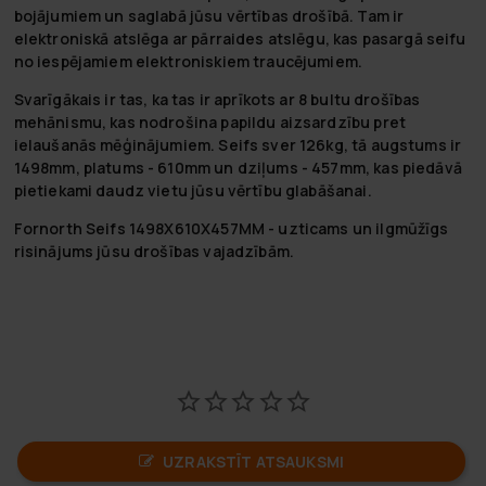
bojājumiem un saglabā jūsu vērtības drošībā. Tam ir
elektroniskā atslēga ar pārraides atslēgu, kas pasargā seifu
no iespējamiem elektroniskiem traucējumiem.
Svarīgākais ir tas, ka tas ir aprīkots ar 8 bultu drošības
mehānismu, kas nodrošina papildu aizsardzību pret
ielaušanās mēģinājumiem. Seifs sver 126kg, tā augstums ir
1498mm, platums - 610mm un dziļums - 457mm, kas piedāvā
pietiekami daudz vietu jūsu vērtību glabāšanai.
Fornorth Seifs 1498X610X457MM - uzticams un ilgmūžīgs
risinājums jūsu drošības vajadzībām.
UZRAKSTĪT ATSAUKSMI