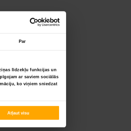
Par
iņas līdzekļu funkcijas un
opīgojam ar saviem sociālās
rmāciju, ko viņiem sniedzat
Atļaut visu