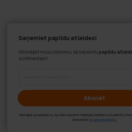
Saņemiet papildu atlaides!
Abonējiet mūsu biļetenu, lai saņemtu
papildu atlaid
sortimentam!
Abonēt
Abonējot, es apstiprinu, ka vēlos saņemt Hobbybox biļetenu un piekrītu ma
saskaņā ar
privātuma politiku
.