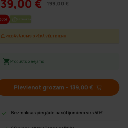
139,00 €
199,00 €
-30%
BEZ­MAK­SAS PIE­GĀ­DE
PIEDĀVĀJUMS SPĒKĀ VĒL 1 DIENU
Produkts pieejams
Pievienot grozam
–
139,00 €
Bezmaksas piegāde
pasūtījumiem virs 50€