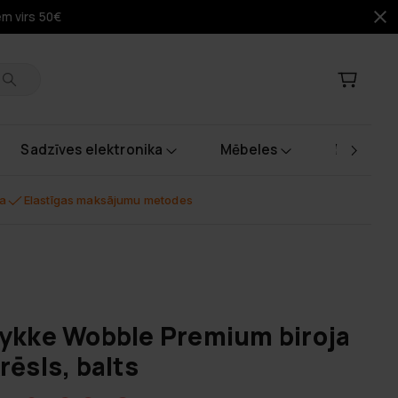
em virs 50€
Sadzīves elektronika
Mēbeles
Instrume
na
Elastīgas maksājumu metodes
ykke Wobble Premium biroja
rēsls, balts