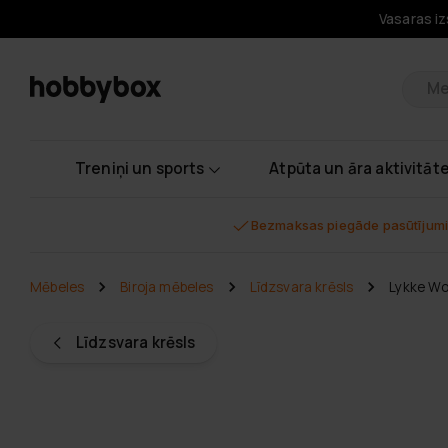
Vasaras iz
Pr
Treniņi un sports
Atpūta un āra aktivitāt
Bezmaksas piegāde pasūtījumi
Mēbeles
Biroja mēbeles
Līdzsvara krēsls
Lykke Wob
Līdzsvara krēsls