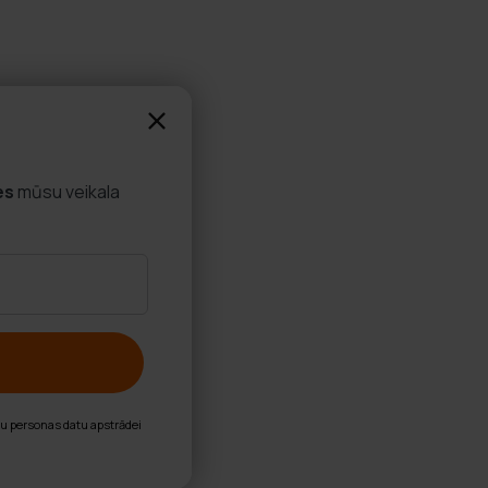
es
mūsu veikala
nu personas datu apstrādei