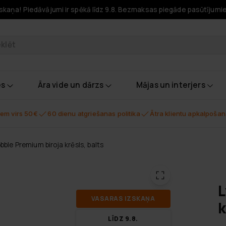
skaņa! Piedāvājumi ir spēkā līdz 9.8. Bezmaksas piegāde pasūtījumi
odukti
es
Āra vide un dārzs
Mājas un interjers
em virs 50€
60 dienu atgriešanas politika
Ātra klientu apkalpoša
ble Premium biroja krēsls, balts
L
VA­SA­RAS IZ­SKA­ŅA
k
LĪDZ 9.8.