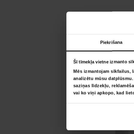
Piekrišana
Šī tīmekļa vietne izmanto sīk
Mēs izmantojam sīkfailus, l
analizētu mūsu datplūsmu. I
saziņas līdzekļu, reklamēša
vai ko viņi apkopo, kad lie