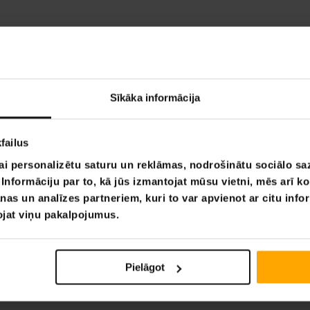
Sīkāka informācija
failus
ai personalizētu saturu un reklāmas, nodrošinātu sociālo saz
nformāciju par to, kā jūs izmantojat mūsu vietni, mēs arī k
nas un analīzes partneriem, kuri to var apvienot ar citu info
tojat viņu pakalpojumus.
Pielāgot