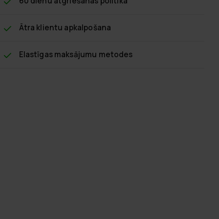
60 dienu atgriešanas politika
Ātra klientu apkalpošana
Elastīgas maksājumu metodes