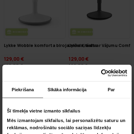
BEZ­MAK­SAS PIE­GĀ­DE
BEZ­MAK­SAS PIE­GĀ­DE
Lykke Wobble komforta biroja krēsls, balts
Lykke Krēsls ar Vājumu Comfo
129,00 €
129,00 €
169,00 €
169,00 €
VA­SA­RAS IZ­SKA­ŅA
-7%
LĪDZ 9.8.
Piekrišana
Sīkāka informācija
Par
Šī tīmekļa vietne izmanto sīkfailus
Mēs izmantojam sīkfailus, lai personalizētu saturu un
reklāmas, nodrošinātu sociālo saziņas līdzekļu