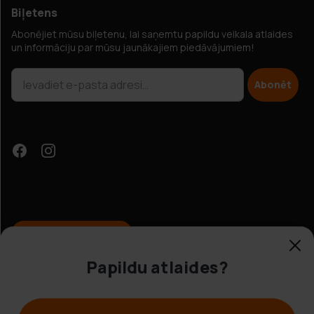
Biļetens
Abonējiet mūsu biļetenu, lai saņemtu papildu veikala atlaides
un informāciju par mūsu jaunākajiem piedāvājumiem!
Abonēt
Papildu atlaides?
Klientu apkalpošana
© Hobbybox 2025
Jā, lūdzu!
Noteikumi un nosacījumi