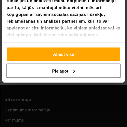
funkcijas un analizētu mūsu datplūsmu. Informāciju
par to, kā jūs izmantojat mūsu vietni, mēs arī
BEZ­MAK­SAS PIE­GĀ­DE
kopīgojam ar saviem sociālās saziņas līdzekļu,
reklamēšanas un analīzes partneriem, kuri to var
Lykke Wobble Biroja Krēsls Basic 360, melns
apvienot ar citu informāciju, ko viņiem sniedzat vai ko
viņi apkopo, kad lietojat viņu pakalpojumus.
129,00 €
139,00 €
Atļaut visu
Lapa 1 no 1
Pielāgot
Līdzsvara krēsls
Informācija
Uzņēmuma informācija
Par mums