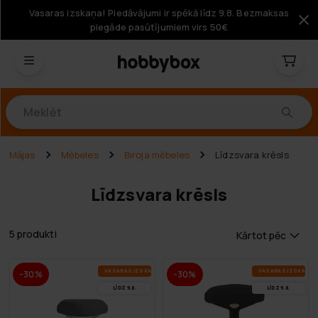
Vasaras izskaņa! Piedāvājumi ir spēkā līdz 9.8. Bezmaksas
piegāde pasūtījumiem virs 50€
Produkti
Mājas
Mēbeles
Biroja mēbeles
Līdzsvara krēsls
Līdzsvara krēsls
5 produkti
Kārtot pēc
VA­SA­RAS IZ­SKA­ŅA
VA­SA­RAS IZ­SKA­ŅA
-30%
-30%
LĪDZ 9.8.
LĪDZ 9.8.