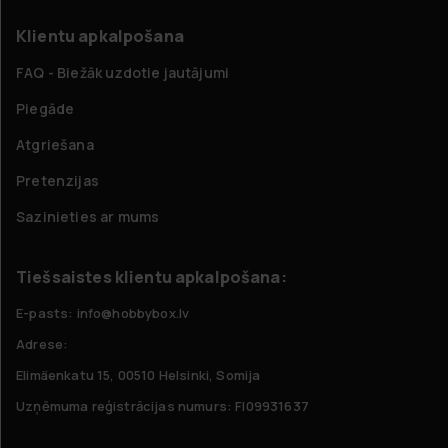
Klientu apkalpošana
FAQ - Biežāk uzdotie jautājumi
Piegāde
Atgriešana
Pretenzijas
Sazinieties ar mums
Tiešsaistes klientu apkalpošana:
E-pasts: info@hobbybox.lv
Adrese:
Elimäenkatu 15, 00510 Helsinki, Somija
Uzņēmuma reģistrācijas numurs: FI09931637