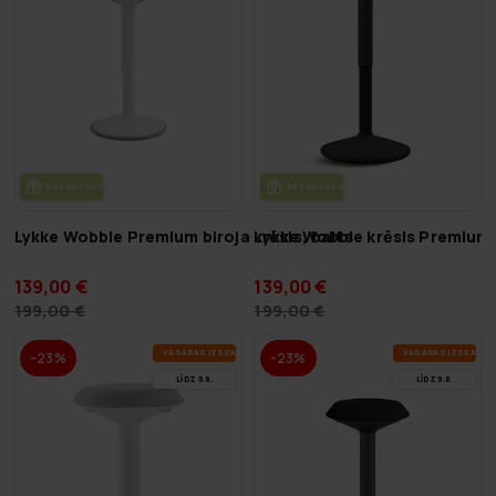
BEZ­MAK­SAS PIE­GĀ­DE
BEZ­MAK­SAS PIE­GĀ­DE
Lykke Wobble krēsls Premium
Lykke Wobble Premium biroja krēsls, balts
139,00 €
139,00 €
199,00 €
199,00 €
VA­SA­RAS IZ­SKA­ŅA
VA­SA­RAS IZ­SKA­ŅA
-23%
-23%
LĪDZ 9.8.
LĪDZ 9.8.