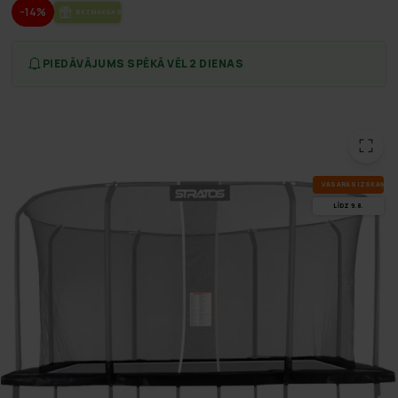
-14%
BEZ­MAK­SAS PIE­GĀ­DE
PIEDĀVĀJUMS SPĒKĀ VĒL 2 DIENAS
VA­SA­RAS IZ­SKA­ŅA
LĪDZ 9.8.