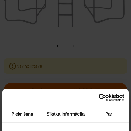
Nav noliktavā
Pievienot grozam
–
119,00 €
Bezmaksas piegāde
pasūtījumiem virs 50€
Piekrišana
Sīkāka informācija
Par
60 dienu atgriešanas politika