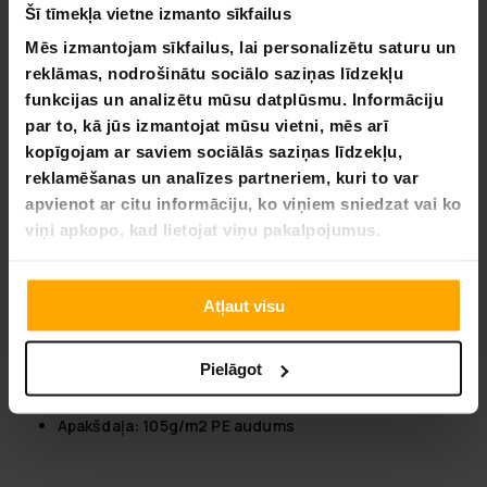
Šī tīmekļa vietne izmanto sīkfailus
Mēs izmantojam sīkfailus, lai personalizētu saturu un
Ātra klientu apkalpošana
reklāmas, nodrošinātu sociālo saziņas līdzekļu
funkcijas un analizētu mūsu datplūsmu. Informāciju
Elastīgas maksājumu metodes
par to, kā jūs izmantojat mūsu vietni, mēs arī
kopīgojam ar saviem sociālās saziņas līdzekļu,
reklamēšanas un analīzes partneriem, kuri to var
apvienot ar citu informāciju, ko viņiem sniedzat vai ko
Batuta atsperu pārsegs Stratos
viņi apkopo, kad lietojat viņu pakalpojumus.
Rectangle Trampoline 277x477 cm
Premium Black Line
Atļaut visu
Produkta informācija: Piemērots "Stratos Rectangular
Trampoline 277x477 cm Premium Black Line"
Pielāgot
Augšdaļa: 360g/m2 PVC audums
Vidusdaļa: 13mm EPE
Apakšdaļa: 105g/m2 PE audums