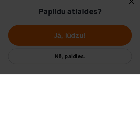
Biļetens
Papildu atlaides?
Abonējiet mūsu biļetenu, lai saņemtu papildu veikala atlaides
un informāciju par mūsu jaunākajiem piedāvājumiem!
Jā, lūdzu!
Abonēt
Nē, paldies.
Klientu apkalpošana
© Hobbybox 2025
Noteikumi un nosacījumi