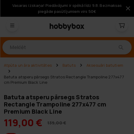
Vasaras izskaņa! Piedāvājumi ir spēkā līdz 9.8. Bezmaksas
piegāde pasūtījumiem virs 50€
Produkti
Atpūta un āra aktivitātes
Batuts
Aksesuāri batutiem
Batuta atsperu pārsegs Stratos Rectangle Trampoline 277x477
cm Premium Black Line
Batuta atsperu pārsegs Stratos
Rectangle Trampoline 277x477 cm
Premium Black Line
119,00 €
139,00 €