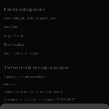
Klientu apkalpošana
FAQ - Biežāk uzdotie jautājumi
Piegāde
Atgriešana
Pretenzijas
Sazinieties ar mums
Tiešsaistes klientu apkalpošana:
E-pasts: info@hobbybox.lv
Adrese:
Elimäenkatu 15, 00510 Helsinki, Somija
Uzņēmuma reģistrācijas numurs: FI09931637