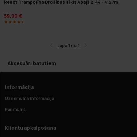
React Trampolīna Drošības Tīkls Apaļš 2,44 - 4,27m
59,90 €
Lapa 1 no 1
Aksesuāri batutiem
Informācija
Uzņēmuma informācija
Par mums
Klientu apkalpošana