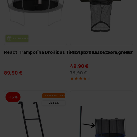
BEZ­MAK­SAS PIE­GĀ­DE
React Trampolīna Drošības Tīkls Aero 3,05 - 4,27 m, Batuta
Prosport basketbola grozs t
49,90 €
89,90 €
79,90 €
VA­SA­RAS IZ­SKA­ŅA
-16%
LĪDZ 9.8.