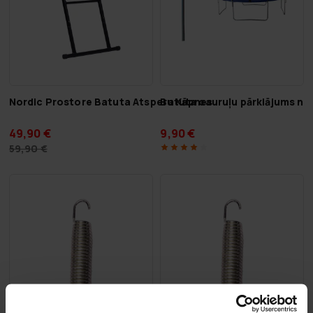
Nordic Prostore Batuta Atsperu Kāpnes
Batuta cauruļu pārklājums no
49,90 €
9,90 €
59,90 €