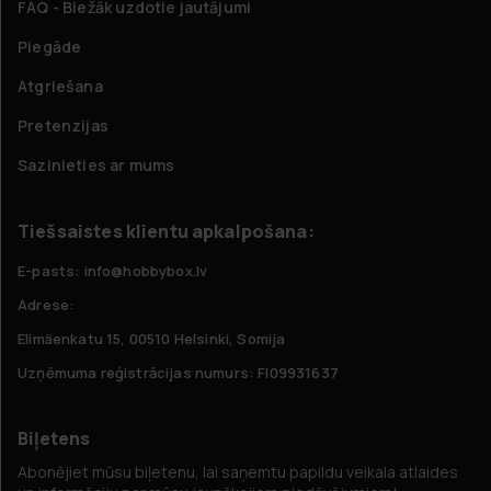
FAQ - Biežāk uzdotie jautājumi
Piegāde
Atgriešana
Pretenzijas
Sazinieties ar mums
Tiešsaistes klientu apkalpošana:
E-pasts: info@hobbybox.lv
Adrese:
Elimäenkatu 15, 00510 Helsinki, Somija
Uzņēmuma reģistrācijas numurs: FI09931637
Biļetens
Abonējiet mūsu biļetenu, lai saņemtu papildu veikala atlaides