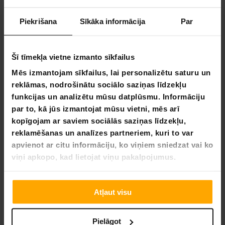
Piekrišana
Sīkāka informācija
Par
Batuta Atsperes 22cm, 20gb - Nordic Prostore
Batuta Atsperes 14cm, 20gb 
Šī tīmekļa vietne izmanto sīkfailus
29,90 €
29,90 €
Mēs izmantojam sīkfailus, lai personalizētu saturu un
reklāmas, nodrošinātu sociālo saziņas līdzekļu
funkcijas un analizētu mūsu datplūsmu. Informāciju
par to, kā jūs izmantojat mūsu vietni, mēs arī
kopīgojam ar saviem sociālās saziņas līdzekļu,
reklamēšanas un analīzes partneriem, kuri to var
apvienot ar citu informāciju, ko viņiem sniedzat vai ko
viņi apkopo, kad lietojat viņu pakalpojumus.
Atļaut visu
Pielāgot