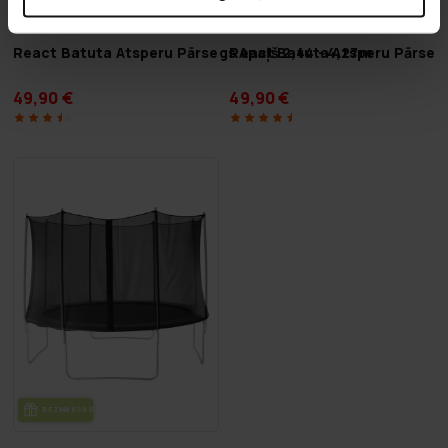
React Batuta Atsperu Pārsegs Apaļš 2,44 - 4,27m
React Batuta Atsperu Pārsegs
49,90 €
49,90 €
BEZ­MAK­SAS PIE­GĀ­DE