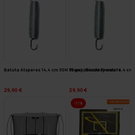
Batuta Atsperes 14,4 cm 30N 10 gab. Nordic Prostore
Trampolīna Atsperes 14,4 cm 
29,90 €
29,90 €
VA­SA­RAS IZ­SKA­ŅA
-37%
LĪDZ 9.8.