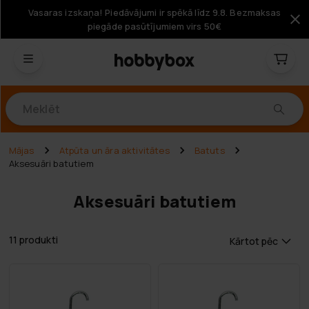
Vasaras izskaņa! Piedāvājumi ir spēkā līdz 9.8. Bezmaksas
piegāde pasūtījumiem virs 50€
Produkti
Mājas
Atpūta un āra aktivitātes
Batuts
Aksesuāri batutiem
Aksesuāri batutiem
11 produkti
Kārtot pēc