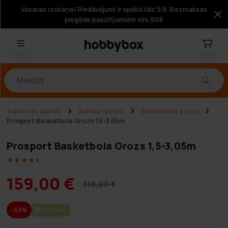
Vasaras izskaņa! Piedāvājumi ir spēkā līdz 9.8. Bezmaksas
piegāde pasūtījumiem virs 50€
Produkti
Treniņi un sports
Bumbu spēles
Basketbola grozs
Prosport Basketbola Grozs 1,5-3,05m
Prosport Basketbola Grozs 1,5-3,05m
159,00 €
339,00 €
-53%
BEZ­MAK­SAS PIE­GĀ­DE