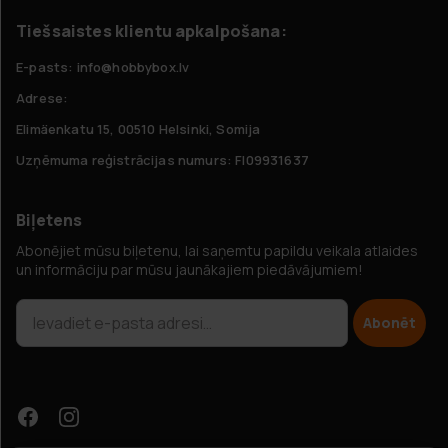
Tiešsaistes klientu apkalpošana:
E-pasts: info@hobbybox.lv
Adrese:
Elimäenkatu 15, 00510 Helsinki, Somija
Uzņēmuma reģistrācijas numurs: FI09931637
Biļetens
Abonējiet mūsu biļetenu, lai saņemtu papildu veikala atlaides
un informāciju par mūsu jaunākajiem piedāvājumiem!
Abonēt