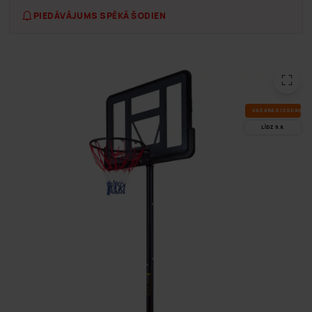
PIEDĀVĀJUMS SPĒKĀ ŠODIEN
VA­SA­RAS IZ­SKA­ŅA
LĪDZ 9.8.