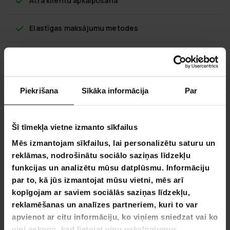
Ātra klientu apkalpošana
Elastīgas maksājumu metodes
Prosport Basketbola Grozs 1,5-3,05m
Piekrišana
Sīkāka informācija
Par
Šis Prosport Basketbola Grozs 1,5-3,05m ir regulējams no 1,5
līdz 3,05 metriem, lai spēlētājiem no visas vecuma grupas un
prasmēm būtu iespēja izbaudīt basketbola grozu.
Šī tīmekļa vietne izmanto sīkfailus
Prosport Basketbola Grozs 1,5-3,05m grozu aizmugurējā
Mēs izmantojam sīkfailus, lai personalizētu saturu un
dēlis ir izgatavots no triecienizturīga policarbonāta, kas
reklāmas, nodrošinātu sociālo saziņas līdzekļu
sniedz profesionāla stikla izskatu un spēli.
funkcijas un analizētu mūsu datplūsmu. Informāciju
Prosport Basketbola Grozs 1,5-3,05m ir aprīkots ar smaguma
par to, kā jūs izmantojat mūsu vietni, mēs arī
klases, klasiski stilizētu rāmi un visu laika apstākļu nailonu
kopīgojam ar saviem sociālās saziņas līdzekļu,
tīklu. Groza augstumu var regulēt no 1,5 līdz 3,05 metriem,
reklamēšanas un analīzes partneriem, kuri to var
izmantojot teleskopisko regulēšanas sistēmu, ļaujot visiem
apvienot ar citu informāciju, ko viņiem sniedzat vai ko
spēlētājiem izbaudīt spēli pēc sava līmeņa.
viņi apkopo, kad lietojat viņu pakalpojumus.