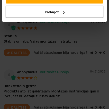
Pielāgot
06.17.2022
Anonymous
A
Stabils
Stabils un labs. Vājas montāžas instrukcijas.
Vai šī atsauksme bija noderīga?
0
0
DALĪTIES
04.21.2022
Anonymous
A
Basketbola grozs
Produkts atbilst gaidītajam. Montāžas instrukcijas gan ir 
joks, bet nu detaļu tur nav daudz.
Vai šī atsauksme bija noderīga?
0
0
DALĪTIES