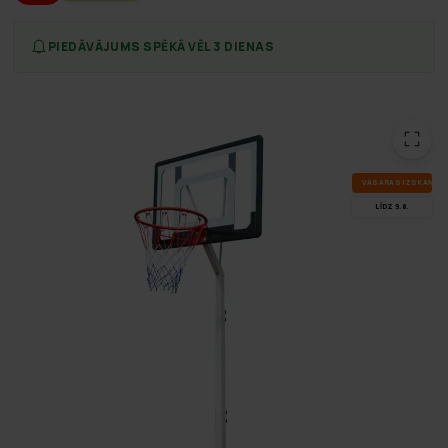
PIEDĀVĀJUMS SPĒKĀ VĒL 3 DIENAS
VA­SA­RAS IZ­SKA­ŅA
LĪDZ 9.8.