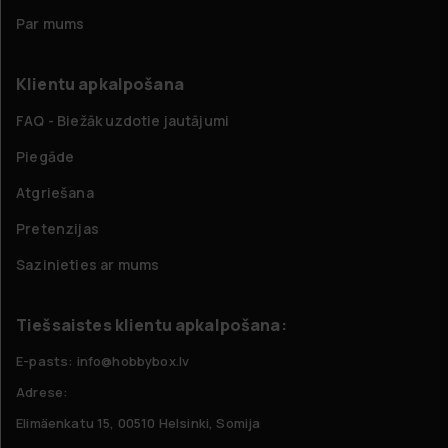
Par mums
Klientu apkalpošana
FAQ - Biežāk uzdotie jautājumi
Piegāde
Atgriešana
Pretenzijas
Sazinieties ar mums
Tiešsaistes klientu apkalpošana:
E-pasts: info@hobbybox.lv
Adrese:
Elimäenkatu 15, 00510 Helsinki, Somija