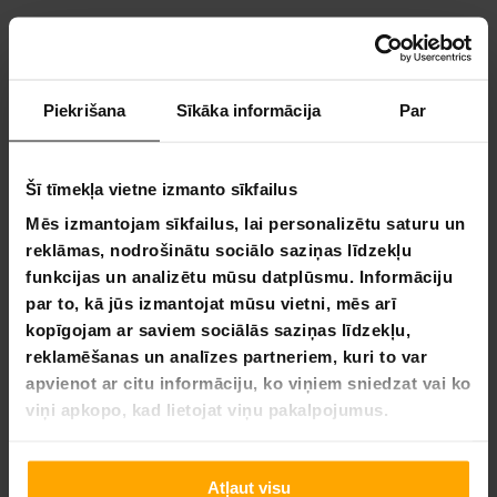
Piekrišana
Sīkāka informācija
Par
4,8
Balstoties uz 37 autsauksmēm
Šī tīmekļa vietne izmanto sīkfailus
29
7
Mēs izmantojam sīkfailus, lai personalizētu saturu un
1
reklāmas, nodrošinātu sociālo saziņas līdzekļu
0
funkcijas un analizētu mūsu datplūsmu. Informāciju
0
par to, kā jūs izmantojat mūsu vietni, mēs arī
kopīgojam ar saviem sociālās saziņas līdzekļu,
UZRAKSTĪT ATSAUKSMI
reklamēšanas un analīzes partneriem, kuri to var
apvienot ar citu informāciju, ko viņiem sniedzat vai ko
UZDOT JAUTĀJUMU
viņi apkopo, kad lietojat viņu pakalpojumus.
Atsauksme
Jautājums
Atļaut visu