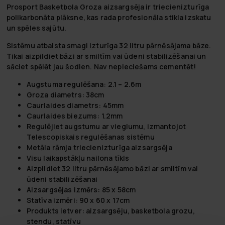
Prosport Basketbola Groza aizsargsēja ir triecienizturīga
polikarbonāta plāksne, kas rada profesionāla stikla izskatu
un spēles sajūtu.
Sistēmu atbalsta smagi izturīga 32 litru pārnēsājama bāze.
Tikai aizpildiet bāzi ar smiltīm vai ūdeni stabilizēšanai un
sāciet spēlēt jau šodien. Nav nepieciešams cementēt!
Augstuma regulēšana: 2.1 – 2.6m
Groza diametrs: 38cm
Caurlaides diametrs: 45mm
Caurlaides biezums: 1.2mm
Regulējiet augstumu ar vieglumu, izmantojot
Telescopiskais regulēšanas sistēmu
Metāla rāmja triecienizturīga aizsargsēja
Visu laikapstākļu nailona tīkls
Aizpildiet 32 litru pārnēsājamo bāzi ar smiltīm vai
ūdeni stabilizēšanai
Aizsargsējas izmērs: 85 x 58cm
Statīva izmēri: 90 x 60 x 17cm
Produkts ietver: aizsargsēju,
basketbola grozu,
stendu, statīvu