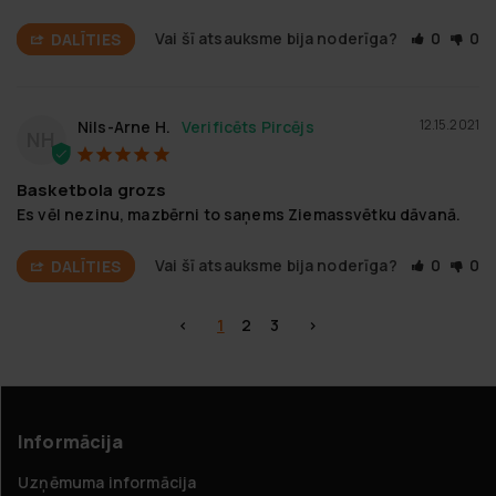
Vai šī atsauksme bija noderīga?
0
0
DALĪTIES
12.15.2021
Nils-Arne H.
NH
Basketbola grozs
Es vēl nezinu, mazbērni to saņems Ziemassvētku dāvanā.
Vai šī atsauksme bija noderīga?
0
0
DALĪTIES
<
1
2
3
>
Informācija
Uzņēmuma informācija