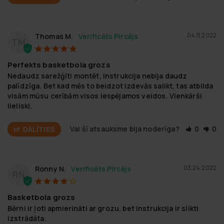
04.11.2022
Thomas M.
TM
Perfekts basketbola grozs
Nedaudz sarežģīti montēt, instrukcija nebija daudz 
palīdzīga. Bet kad mēs to beidzot izdevās salikt, tas atbilda 
visām mūsu cerībām visos iespējamos veidos. Vienkārši 
lieliski.
Vai šī atsauksme bija noderīga?
0
0
DALĪTIES
03.24.2022
Ronny N.
RN
Basketbola grozs
Bērni ir ļoti apmierināti ar grozu, bet instrukcija ir slikti 
izstrādāta.