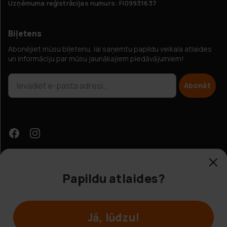
Uzņēmuma reģistrācijas numurs: FI09931637
Biļetens
Abonējiet mūsu biļetenu, lai saņemtu papildu veikala atlaides
un informāciju par mūsu jaunākajiem piedāvājumiem!
Abonēt
Papildu atlaides?
Klientu apkalpošana
Jā, lūdzu!
© Hobbybox 2025