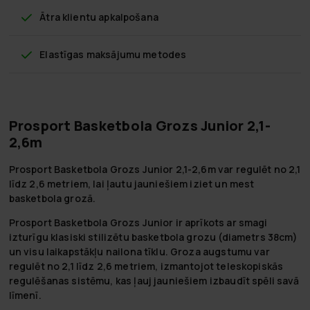
Ātra klientu apkalpošana
Elastīgas maksājumu metodes
Prosport Basketbola Grozs Junior 2,1-
2,6m
Prosport Basketbola Grozs Junior 2,1-2,6m var regulēt no 2,1
līdz 2,6 metriem, lai ļautu jauniešiem iziet un mest
basketbola grozā.
Prosport Basketbola Grozs Junior ir aprīkots ar smagi
izturīgu klasiski stilizētu basketbola grozu (diametrs 38cm)
un visu laikapstākļu nailona tīklu. Groza augstumu var
regulēt no 2,1 līdz 2,6 metriem, izmantojot teleskopiskās
regulēšanas sistēmu, kas ļauj jauniešiem izbaudīt spēli savā
līmenī.