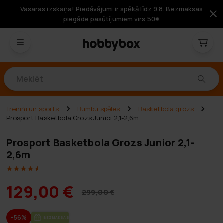
Vasaras izskaņa! Piedāvājumi ir spēkā līdz 9.8. Bezmaksas
piegāde pasūtījumiem virs 50€
Produkti
Treniņi un sports
Bumbu spēles
Basketbola grozs
Prosport Basketbola Grozs Junior 2,1-2,6m
Prosport Basketbola Grozs Junior 2,1-
2,6m
129,00 €
299,00 €
-56%
BEZ­MAK­SAS PIE­GĀ­DE