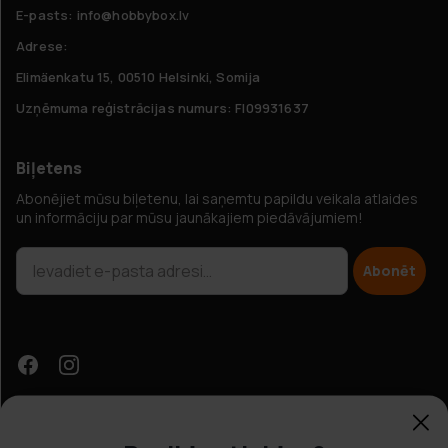
E-pasts: info@hobbybox.lv
Adrese:
Elimäenkatu 15, 00510 Helsinki, Somija
Uzņēmuma reģistrācijas numurs: FI09931637
Biļetens
Abonējiet mūsu biļetenu, lai saņemtu papildu veikala atlaides
un informāciju par mūsu jaunākajiem piedāvājumiem!
Abonēt