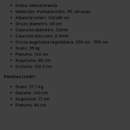
Krāsa: Melna/oranža
Materiāls: Polikarbonāts, PE, tērauds
Atbalsta izmēri: 140x80 cm
Grozs diametrs: 45 cm
Caurules diametrs: 32mm
Caurules biezums: 0.9mm
Groza augstuma regulēšana: 230 cm - 305 cm
Svars: 35 kg
Platums: 140 cm
Augstums: 80 cm
Dziļums: 128.2 cm
Paketes izmēri:
Svars: 37.7 kg
Garums: 140 cm
Augstums: 17 cm
Platums: 84 cm