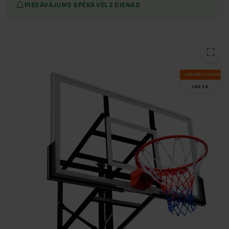
PIEDĀVĀJUMS SPĒKĀ VĒL 2 DIENAS
VA­SA­RAS IZ­SKA­ŅA
LĪDZ 9.8.