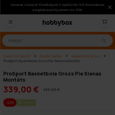
Vasaras izskaņa! Piedāvājumi ir spēkā līdz 9.8. Bezmaksas
piegāde pasūtījumiem virs 50€
Produkti
Treniņi un sports
Bumbu spēles
Basketbola grozs
ProSport Basketbola Grozs Pie Sienas Montēts
ProSport Basketbola Grozs Pie Sienas
Montēts
339,00 €
439,00 €
-22%
BEZ­MAK­SAS PIE­GĀ­DE