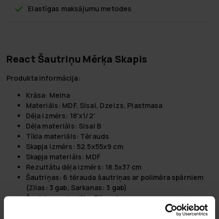
Elastīgas maksājumu metodes
React Šautriņu Mērķa Skapis
Produkta informācija:
Krāsa:
Melna
Materiāls:
MDF, Sisal, Dzelzs, Plastmasa
Dēļa izmērs:
18'x1/2'
Dēļa materiāls:
Sisal B
Tīkla materiāls:
Tērauds
Skapja izmērs:
52.5x55x9 cm
Skapja materiāls:
MDF
Rezultātu dēļa izmērs:
18.5x37 cm
Šautriņas:
6 tērauda šautriņas ar polimēra spārniem
(Zilas: 3 gab, Sarkanas: 3 gab)
Šautriņu materiāls:
Tērauds
Svars:
9.5kg
Garums:
52.5cm