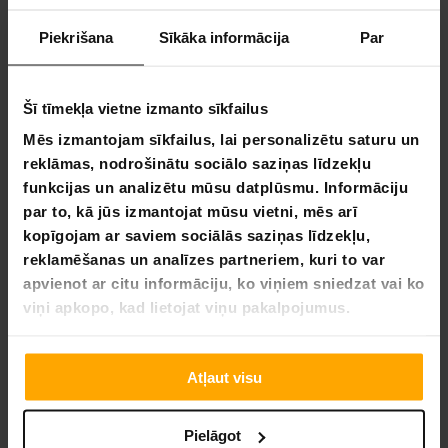
Augstums:
55cm
Piekrišana
Sīkāka informācija
Par
Platums:
9cm
Pakas informācija:
Šī tīmekļa vietne izmanto sīkfailus
Pakas svars:
11.2kg
Pakas garums:
69cm
Mēs izmantojam sīkfailus, lai personalizētu saturu un
Pakas augstums:
57cm
reklāmas, nodrošinātu sociālo saziņas līdzekļu
Pakas platums:
15cm
funkcijas un analizētu mūsu datplūsmu. Informāciju
React Šautriņu Mērķa Skapis:
par to, kā jūs izmantojat mūsu vietni, mēs arī
kopīgojam ar saviem sociālās saziņas līdzekļu,
Elegants dizains:
React Šautriņu Mērķa Skapim piemīt
reklamēšanas un analīzes partneriem, kuri to var
gluda, melna MDF konstrukcija, apvienojot stilu un
apvienot ar citu informāciju, ko viņiem sniedzat vai ko
funkcionalitāti jebkurā vidē.
Uzlabota izturība:
Izgatavots no augstas kvalitātes
viņi apkopo, kad lietojat viņu pakalpojumus.
materiāliem, ieskaitot Sisal B un tēraudu, nodrošinot
ilgstošu lietošanu un baudījumu.
Ērtas funkcijas:
Ietver iebūvētu rezultātu dēli vieglai
Atļaut visu
rezultātu uzskaitīšanai un plašu skapi šautriņu
glabāšanai.
Pielāgot
Kāpēc izvēlēties React Šautriņu Mērķa Skapi: