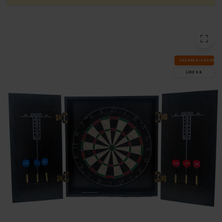
VA­SA­RAS IZ­SKA­ŅA
LĪDZ 9.8.