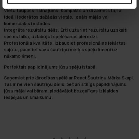
Vietu taupošs risinājums:
Kompakts un dizainēts tā, lai
ideāli iederētos dažādās vietās, ideāls mājās vai
komerciālās iestādēs.
Integrēta rezultātu dēlis:
Ērti uzturiet rezultātu uzskaiti
spēles laikā, uzlabojot spēlēšanas pieredzi.
Profesionāla kvalitāte:
Izbaudiet profesionālas iekārtas
sajūtu, paceliet savu šautriņu mērķis spēļu līmeni uz
nākamo līmeni.
Perfektais papildinājums jūsu spēļu istabā:
Saņemiet priekšrocības spēlē ar React Šautriņu Mērķa Skapi.
Tas ir ne vien šautriņu dēlis, bet arī stilīgs papildinājums
jūsu mājai vai bāram, piedāvājot bezgalīgas izklaides
iespējas un smalkumu.