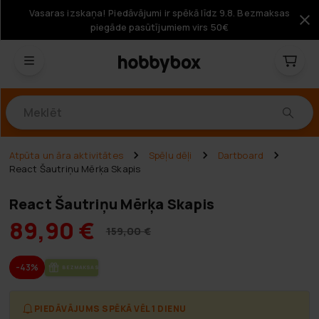
Vasaras izskaņa! Piedāvājumi ir spēkā līdz 9.8. Bezmaksas
piegāde pasūtījumiem virs 50€
Produkti
Atpūta un āra aktivitātes
Spēļu dēļi
Dartboard
React Šautriņu Mērķa Skapis
React Šautriņu Mērķa Skapis
89,90 €
159,00 €
-43%
BEZ­MAK­SAS PIE­GĀ­DE
PIEDĀVĀJUMS SPĒKĀ VĒL 1 DIENU