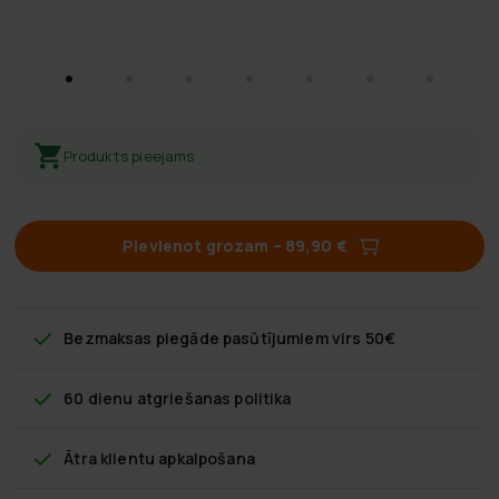
Produkts pieejams
Pievienot grozam
–
89,90 €
Bezmaksas piegāde
pasūtījumiem virs 50€
60 dienu atgriešanas politika
Ātra klientu apkalpošana