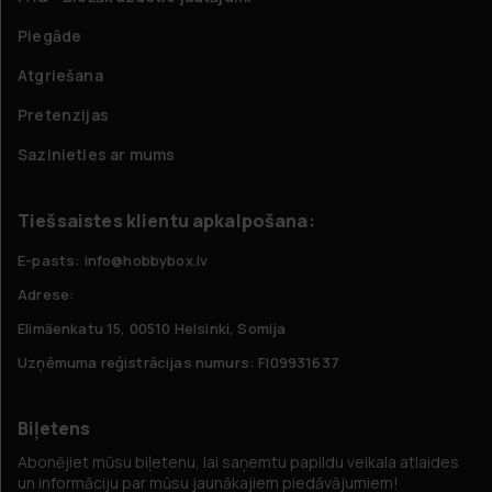
Piegāde
Atgriešana
Pretenzijas
Sazinieties ar mums
Tiešsaistes klientu apkalpošana:
E-pasts: info@hobbybox.lv
Adrese:
Elimäenkatu 15, 00510 Helsinki, Somija
Uzņēmuma reģistrācijas numurs: FI09931637
Biļetens
Abonējiet mūsu biļetenu, lai saņemtu papildu veikala atlaides
un informāciju par mūsu jaunākajiem piedāvājumiem!