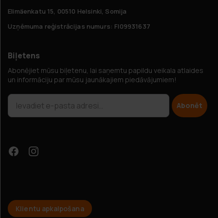
Elimäenkatu 15, 00510 Helsinki, Somija
Uzņēmuma reģistrācijas numurs: FI09931637
Biļetens
Abonējiet mūsu biļetenu, lai saņemtu papildu veikala atlaides
un informāciju par mūsu jaunākajiem piedāvājumiem!
Abonēt
Klientu apkalpošana