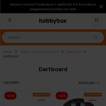
Vasaras izskaņa! Piedāvājumi ir spēkā līdz 9.8. Bezmaksas
piegāde pasūtījumiem virs 50€
Produkti
Mājas
Atpūta un āra aktivitātes
Spēļu dēļi
Dartboard
Dartboard
4 produkti
Kārtot pēc
VA­SA­RAS IZ­SKA­ŅA
VA­SA­RAS IZ­SKA­ŅA
-44%
-44%
LĪDZ 9.8.
LĪDZ 9.8.