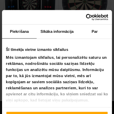
Piekrišana
Sīkāka informācija
Par
BEZ­MAK­SAS PIE­GĀ­DE
React Šautriņu Mērķa Skapis
React šautriņu dēlis
39,90 €
Šī tīmekļa vietne izmanto sīkfailus
89,90 €
79,90 €
Mēs izmantojam sīkfailus, lai personalizētu saturu un
159,00 €
reklāmas, nodrošinātu sociālo saziņas līdzekļu
funkcijas un analizētu mūsu datplūsmu. Informāciju
par to, kā jūs izmantojat mūsu vietni, mēs arī
Lapa 1 no 1
kopīgojam ar saviem sociālās saziņas līdzekļu,
reklamēšanas un analīzes partneriem, kuri to var
Dartboard
apvienot ar citu informāciju, ko viņiem sniedzat vai ko
viņi apkopo, kad lietojat viņu pakalpojumus.
Informācija