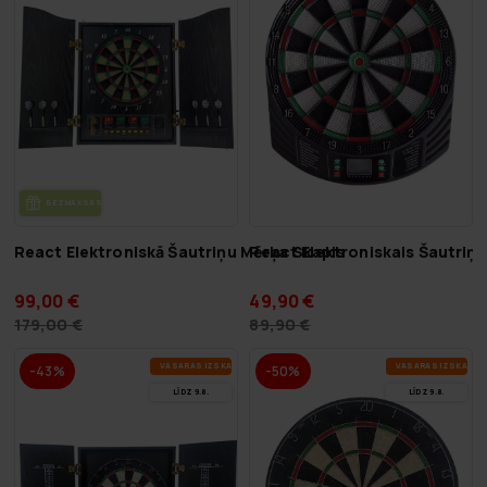
BEZ­MAK­SAS PIE­GĀ­DE
React Elektroniskā Šautriņu Mērķa Skapis
React Elektroniskais Šautriņu
99,00 €
49,90 €
179,00 €
89,90 €
VA­SA­RAS IZ­SKA­ŅA
VA­SA­RAS IZ­SKA­ŅA
-43%
-50%
LĪDZ 9.8.
LĪDZ 9.8.