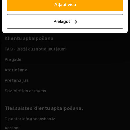
Atļaut visu
Uzņēmuma informācija
Par mums
Pielāgot
Klientu apkalpošana
FAQ - Biežāk uzdotie jautājumi
Piegāde
Atgriešana
Pretenzijas
Sazinieties ar mums
Tiešsaistes klientu apkalpošana:
E-pasts: info@hobbybox.lv
Adrese: