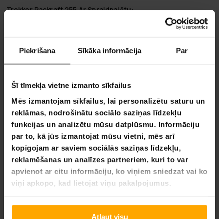
Trekker Packraft 255 Ar Spraidpalātu:
Izsmalcināts dizains:
Izstrādāts, lai nodrošinātu
optimālu veiktspēju un ilgmūžību dažādos ūdens
apstākļos.
Piekrišana
Sīkāka informācija
Par
Pastiprināta drošība:
Spraidpalāta nodrošina papildu
aizsardzību pret elementiem, nodrošinot drošāku
airēšanas pieredzi.
Šī tīmekļa vietne izmanto sīkfailus
Lietotājam draudzīgs:
Izstrādāts vieglai iestatīšanai
un vadāmībai, piemērots gan iesācējiem, gan
Mēs izmantojam sīkfailus, lai personalizētu saturu un
pieredzējušiem airētājiem.
reklāmas, nodrošinātu sociālo saziņas līdzekļu
funkcijas un analizētu mūsu datplūsmu. Informāciju
Kāpēc izvēlēties Trekker Packraft 255 Ar Spraidpalātu:
par to, kā jūs izmantojat mūsu vietni, mēs arī
Veiktspēja un ilgmūžība:
Packraft dizains nodrošina gludu
kopīgojam ar saviem sociālās saziņas līdzekļu,
un stabīlu braucienu, nodrošinot ilgstošu darbību arī grūtos
reklamēšanas un analīzes partneriem, kuri to var
apstākļos.
apvienot ar citu informāciju, ko viņiem sniedzat vai ko
Papildu aizsardzība:
Spraidpalāta piedāvā papildu
viņi apkopo, kad lietojat viņu pakalpojumus.
aizsardzības slāni, saglabājot tevi sausu un ērtu, tādējādi tā
ir ideāla izvēle ilgākām braucieniem pa ūdeņiem.
Atļaut visu
Piemērotība visiem prasmju līmeņiem:
Tā lietotājam