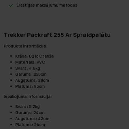
Elastīgas maksājumu metodes
Trekker Packraft 255 Ar Spraidpalātu
Produkta informācija:
Krāsa:
021c Oranža
Materials:
PVC
Svars:
4.6kg
Garums:
255cm
Augstums:
28cm
Platums:
95cm
Iepakojuma informācija:
Svars:
5.2kg
Garums:
24cm
Augstums:
42cm
Platums:
24cm