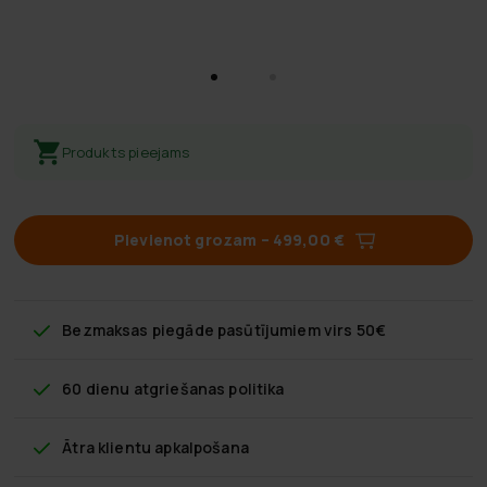
Produkts pieejams
Pievienot grozam
–
499,00 €
Bezmaksas piegāde
pasūtījumiem virs 50€
60 dienu atgriešanas politika
Ātra klientu apkalpošana