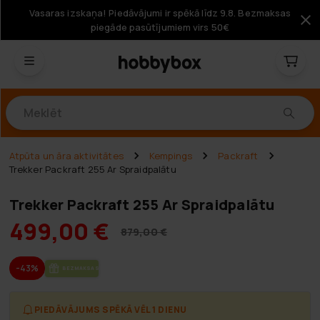
Vasaras izskaņa! Piedāvājumi ir spēkā līdz 9.8. Bezmaksas
piegāde pasūtījumiem virs 50€
Produkti
Atpūta un āra aktivitātes
Kempings
Packraft
Trekker Packraft 255 Ar Spraidpalātu
Trekker Packraft 255 Ar Spraidpalātu
499,00 €
879,00 €
-43%
BEZ­MAK­SAS PIE­GĀ­DE
PIEDĀVĀJUMS SPĒKĀ VĒL 1 DIENU