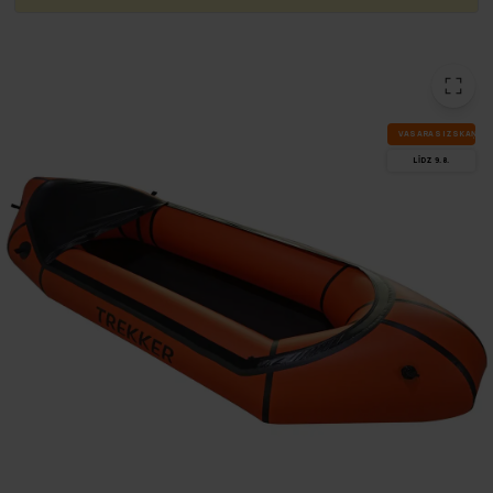
VA­SA­RAS IZ­SKA­ŅA
LĪDZ 9.8.