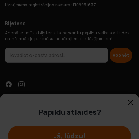
Uzņēmuma reģistrācijas numurs: FI09931637
Biļetens
Abonējiet mūsu biļetenu, lai saņemtu papildu veikala atlaides
un informāciju par mūsu jaunākajiem piedāvājumiem!
Abonēt
Papildu atlaides?
Klientu apkalpošana
Jā, lūdzu!