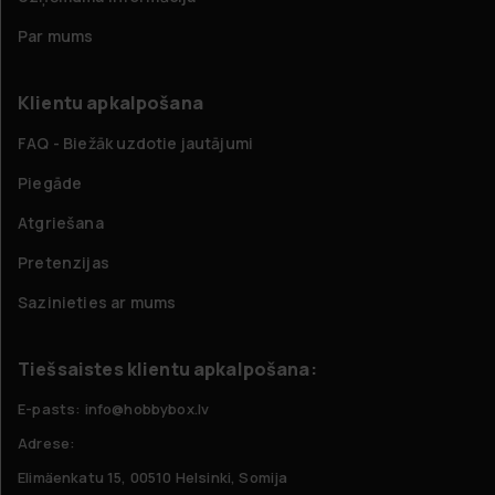
Par mums
Klientu apkalpošana
FAQ - Biežāk uzdotie jautājumi
Piegāde
Atgriešana
Pretenzijas
Sazinieties ar mums
Tiešsaistes klientu apkalpošana:
E-pasts: info@hobbybox.lv
Adrese:
Elimäenkatu 15, 00510 Helsinki, Somija