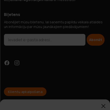
Biļetens
Abonējiet mūsu biļetenu, lai saņemtu papildu veikala atlaides
un informāciju par mūsu jaunākajiem piedāvājumiem!
Abonēt
Klientu apkalpošana
Papildu atlaides?
© Hobbybox 2025