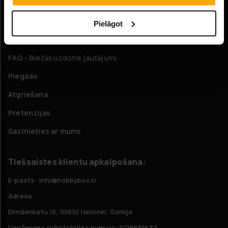
Par mums
Pielāgot
Klientu apkalpošana
FAQ - Biežāk uzdotie jautājumi
Piegāde
Atgriešana
Pretenzijas
Sazinieties ar mums
Tiešsaistes klientu apkalpošana:
E-pasts: info@hobbybox.lv
Adrese:
Elimäenkatu 15, 00510 Helsinki, Somija
Uzņēmuma reģistrācijas numurs: FI09931637