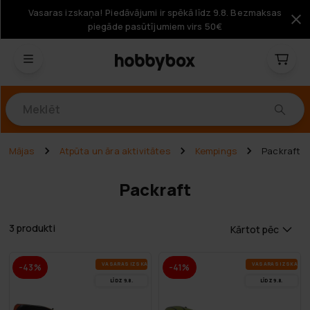
Vasaras izskaņa! Piedāvājumi ir spēkā līdz 9.8. Bezmaksas
piegāde pasūtījumiem virs 50€
Produkti
Mājas
Atpūta un āra aktivitātes
Kempings
Packraft
Packraft
3 produkti
Kārtot pēc
VA­SA­RAS IZ­SKA­ŅA
VA­SA­RAS IZ­SKA­ŅA
-43%
-41%
LĪDZ 9.8.
LĪDZ 9.8.