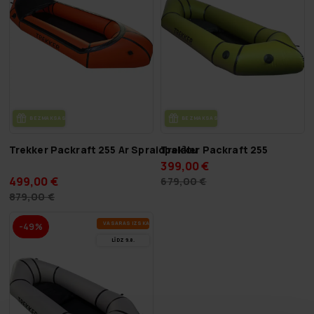
BEZ­MAK­SAS PIE­GĀ­DE
BEZ­MAK­SAS PIE­GĀ­DE
Trekker Packraft 255 Ar Spraidpalātu
Trekker Packraft 255
399,00 €
499,00 €
679,00 €
879,00 €
VA­SA­RAS IZ­SKA­ŅA
-49%
LĪDZ 9.8.