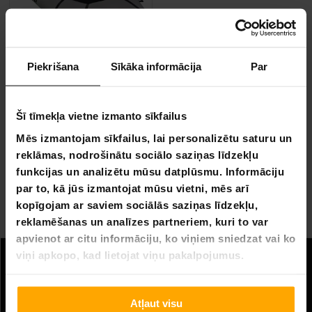
Piekrišana
Sīkāka informācija
Par
BEZ­MAK­SAS PIE­GĀ­DE
Trekker Packraft 235
Šī tīmekļa vietne izmanto sīkfailus
299,00 €
589,00 €
Mēs izmantojam sīkfailus, lai personalizētu saturu un
reklāmas, nodrošinātu sociālo saziņas līdzekļu
funkcijas un analizētu mūsu datplūsmu. Informāciju
Lapa 1 no 1
par to, kā jūs izmantojat mūsu vietni, mēs arī
kopīgojam ar saviem sociālās saziņas līdzekļu,
Packraft
reklamēšanas un analīzes partneriem, kuri to var
apvienot ar citu informāciju, ko viņiem sniedzat vai ko
viņi apkopo, kad lietojat viņu pakalpojumus.
Informācija
Uzņēmuma informācija
Atļaut visu