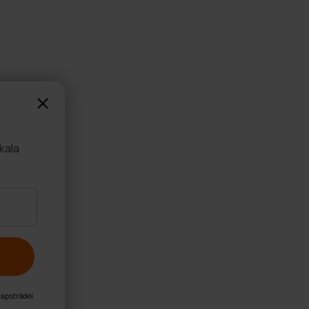
es
mūsu veikala
nu personas datu apstrādei