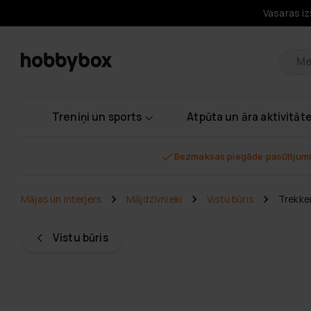
Vasaras iz
Pr
Treniņi un sports
Atpūta un āra aktivitāt
Bezmaksas piegāde pasūtījumi
Mājas un interjers
Mājdzīvnieki
Vistu būris
Trekke
Vistu būris