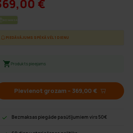
369,00 €
BEZ­MAK­SAS PIE­GĀ­DE
PIEDĀVĀJUMS SPĒKĀ VĒL 1 DIENU
Produkts pieejams
Pievienot grozam
–
369,00 €
Bezmaksas piegāde
pasūtījumiem virs 50€