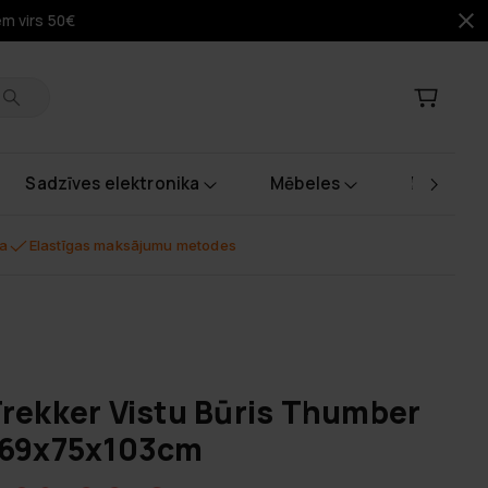
em virs 50€
Sadzīves elektronika
Mēbeles
Instrume
na
Elastīgas maksājumu metodes
rekker Vistu Būris Thumber
169x75x103cm