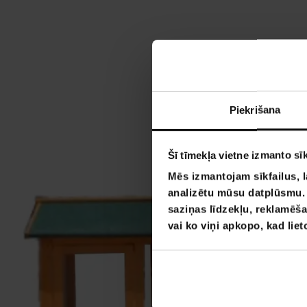
Piekrišana
Šī tīmekļa vietne izmanto sīk
Mēs izmantojam sīkfailus, l
analizētu mūsu datplūsmu. I
saziņas līdzekļu, reklamēša
vai ko viņi apkopo, kad lie