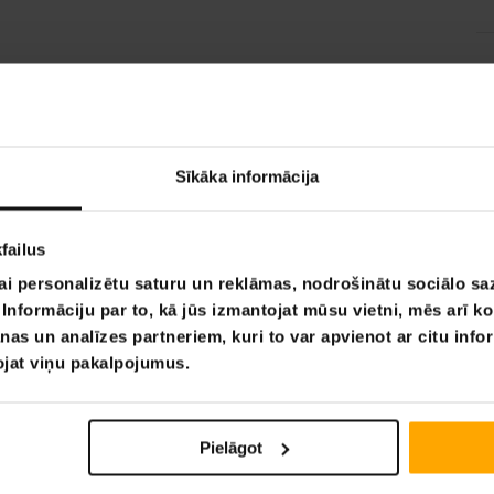
Sīkāka informācija
failus
ai personalizētu saturu un reklāmas, nodrošinātu sociālo saz
nformāciju par to, kā jūs izmantojat mūsu vietni, mēs arī k
nas un analīzes partneriem, kuri to var apvienot ar citu info
tojat viņu pakalpojumus.
Pielāgot