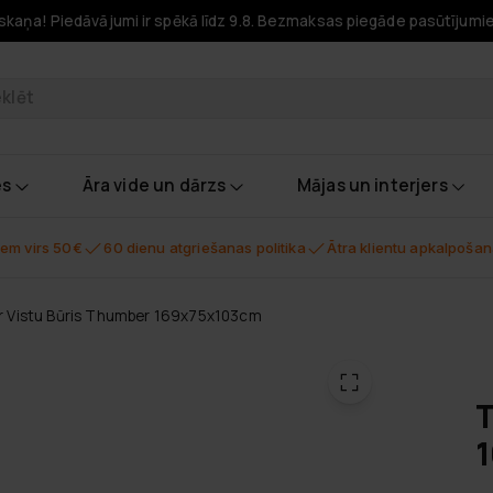
skaņa! Piedāvājumi ir spēkā līdz 9.8. Bezmaksas piegāde pasūtījumi
odukti
es
Āra vide un dārzs
Mājas un interjers
em virs 50€
60 dienu atgriešanas politika
Ātra klientu apkalpoša
r Vistu Būris Thumber 169x75x103cm
T