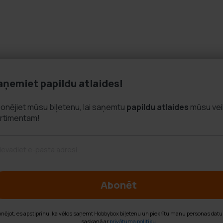
Saņemiet papildu atlaides!
Abonējiet mūsu biļetenu, lai saņemtu
papildu atlaid
sortimentam!
Abonēt
Abonējot, es apstiprinu, ka vēlos saņemt Hobbybox biļetenu un piekrītu ma
saskaņā ar
privātuma politiku
.