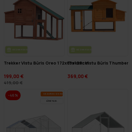
BEZ­MAK­SAS PIE­GĀ­DE
BEZ­MAK­SAS PIE­GĀ­DE
Trekker Vistu Būris Oreo 172x65x120cm
Trekker Vistu Būris Thumber
199,00 €
369,00 €
419,00 €
VA­SA­RAS IZ­SKA­ŅA
-46%
LĪDZ 12.8.