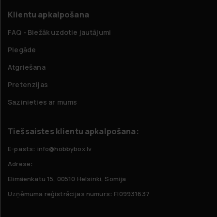
Klientu apkalpošana
FAQ - Biežāk uzdotie jautājumi
Piegāde
Atgriešana
Pretenzijas
Sazinieties ar mums
Tiešsaistes klientu apkalpošana:
E-pasts: info@hobbybox.lv
Adrese:
Elimäenkatu 15, 00510 Helsinki, Somija
Uzņēmuma reģistrācijas numurs: FI09931637