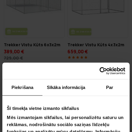
BEZ­MAK­SAS PIE­GĀ­DE
BEZ­MAK­SAS PIE­GĀ­DE
Trekker Vistu Kūts 6x3x2m
Trekker Vistu Kūts 4x3x2m
389,00 €
659,00 €
729,00 €
VA­SA­RAS IZ­SKA­ŅA
-48%
Piekrišana
Sīkāka informācija
Par
LĪDZ 12.8.
Šī tīmekļa vietne izmanto sīkfailus
Mēs izmantojam sīkfailus, lai personalizētu saturu un
reklāmas, nodrošinātu sociālo saziņas līdzekļu
funkcijas un analizētu mūsu datplūsmu. Informāciju