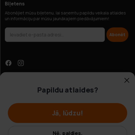
Biļetens
Abonējiet mūsu biļetenu, lai saņemtu papildu veikala atlaides
un informāciju par mūsu jaunākajiem piedāvājumiem!
Abonēt
Papildu atlaides?
Klientu apkalpošana
Jā, lūdzu!
© Hobbybox 2025
Noteikumi un nosacījumi
Nē, paldies.