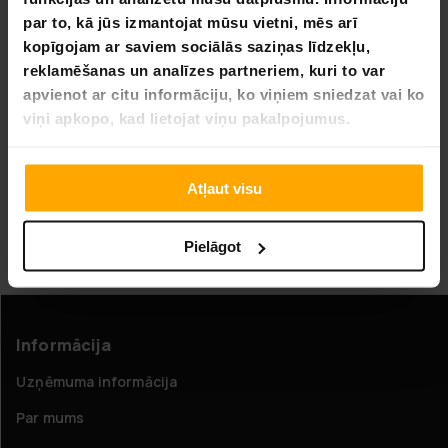
par to, kā jūs izmantojat mūsu vietni, mēs arī
kopīgojam ar saviem sociālās saziņas līdzekļu,
BEZ­MAK­SAS PIE­GĀ­DE
reklamēšanas un analīzes partneriem, kuri to var
apvienot ar citu informāciju, ko viņiem sniedzat vai ko
Trekker Vistu Būris 2x3x2m
viņi apkopo, kad lietojat viņu pakalpojumus.
289,00 €
559,00 €
Atļaut visu
Lapa 1 no 1
Pielāgot
Vistu būris
Informācija
Uzņēmuma informācija
Par mums