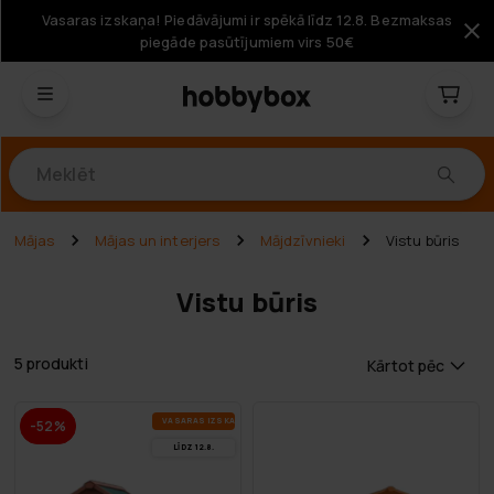
Vasaras izskaņa! Piedāvājumi ir spēkā līdz 12.8. Bezmaksas
piegāde pasūtījumiem virs 50€
Produkti
Mājas
Mājas un interjers
Mājdzīvnieki
Vistu būris
Vistu būris
5 produkti
Kārtot pēc
VA­SA­RAS IZ­SKA­ŅA
-52%
LĪDZ 12.8.