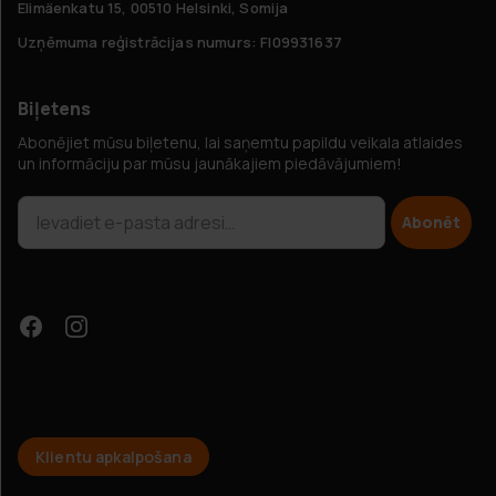
Elimäenkatu 15, 00510 Helsinki, Somija
Uzņēmuma reģistrācijas numurs: FI09931637
Biļetens
Abonējiet mūsu biļetenu, lai saņemtu papildu veikala atlaides
un informāciju par mūsu jaunākajiem piedāvājumiem!
Abonēt
Klientu apkalpošana