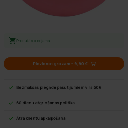
Produkts pieejams
Pievienot grozam
–
9,90 €
Bezmaksas piegāde
pasūtījumiem virs 50€
60 dienu atgriešanas politika
Ātra klientu apkalpošana