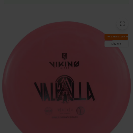
VA­SA­RAS IZ­SKA­ŅA
LĪDZ 9.8.