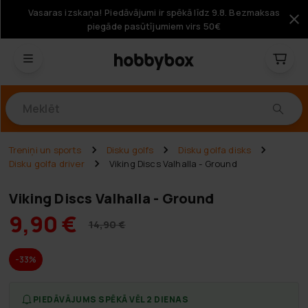
Vasaras izskaņa! Piedāvājumi ir spēkā līdz 9.8. Bezmaksas
piegāde pasūtījumiem virs 50€
Produkti
Treniņi un sports
Disku golfs
Disku golfa disks
Disku golfa driver
Viking Discs Valhalla - Ground
Viking Discs Valhalla - Ground
9,90 €
14,90 €
-33%
PIEDĀVĀJUMS SPĒKĀ VĒL 2 DIENAS