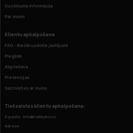
Uzņēmuma informācija
Par mums
Klientu apkalpošana
FAQ - Biežāk uzdotie jautājumi
Piegāde
Atgriešana
Pretenzijas
Sazinieties ar mums
Tiešsaistes klientu apkalpošana:
E-pasts: info@hobbybox.lv
Adrese: