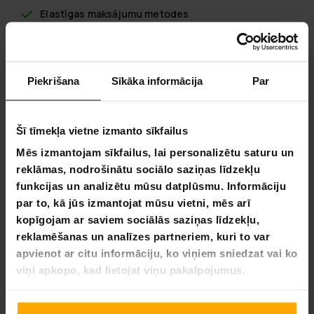
Elastīgas maksājumu metodes
Piekrišana
Sīkāka informācija
Par
Viking Discs Valhalla - Ground
Piezīme: Diemžēl, pasūtot tiešsaistē, nav iespējams
izvēlēties disku golfa diska krāsu.
Šī tīmekļa vietne izmanto sīkfailus
Plastika: Zeme
Mēs izmantojam sīkfailus, lai personalizētu saturu un
reklāmas, nodrošinātu sociālo saziņas līdzekļu
Veids: Stabils attāluma raidītājs
funkcijas un analizētu mūsu datplūsmu. Informāciju
Ātrums 12 | Gleznas 5 | Pagriešanas 0 | Izplūdes 2
par to, kā jūs izmantojat mūsu vietni, mēs arī
kopīgojam ar saviem sociālās saziņas līdzekļu,
Viking Discs Valhalla - Ground ir visas labākās īpašības, ko
reklamēšanas un analīzes partneriem, kuri to var
sagaidāt no ātra raidītāja. Disks ir pietiekami stabils, lai
apvienot ar citu informāciju, ko viņiem sniedzat vai ko
spētu noturēt savu glūšanas virsmu pat vējainā laikā.
Valhalla darīs darbu jūsu vietā, izvēlēsies līniju, metīs
viņi apkopo, kad lietojat viņu pakalpojumus.
diskudisks un beigās tas sāks pāriet uz mērķi bez pūlēm.
Iesakām sākt ar hīzeriem, izmantojot Valhalla. Ātri