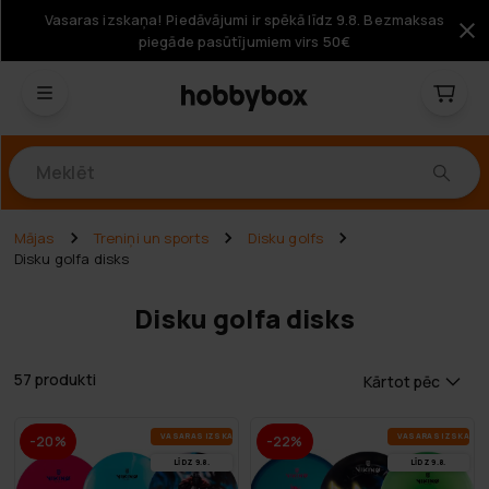
Vasaras izskaņa! Piedāvājumi ir spēkā līdz 9.8. Bezmaksas
piegāde pasūtījumiem virs 50€
Produkti
Mājas
Treniņi un sports
Disku golfs
Disku golfa disks
Disku golfa disks
57 produkti
Kārtot pēc
VA­SA­RAS IZ­SKA­ŅA
VA­SA­RAS IZ­SKA­ŅA
-20%
-22%
LĪDZ 9.8.
LĪDZ 9.8.