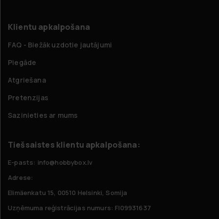
Klientu apkalpošana
FAQ - Biežāk uzdotie jautājumi
Piegāde
Atgriešana
Pretenzijas
Sazinieties ar mums
Tiešsaistes klientu apkalpošana:
E-pasts: info@hobbybox.lv
Adrese:
Elimäenkatu 15, 00510 Helsinki, Somija
Uzņēmuma reģistrācijas numurs: FI09931637