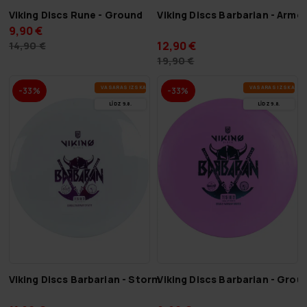
Viking Discs Rune - Ground
Viking Discs Barbarian - Armo
9,90 €
12,90 €
14,90 €
19,90 €
VA­SA­RAS IZ­SKA­ŅA
VA­SA­RAS IZ­SKA­ŅA
-33%
-33%
LĪDZ 9.8.
LĪDZ 9.8.
Viking Discs Barbarian - Storm
Viking Discs Barbarian - Grou