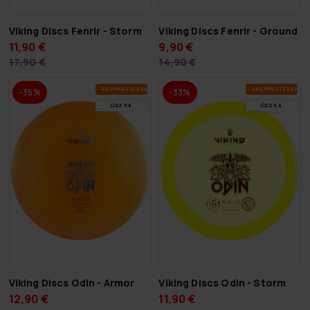
Viking Discs Fenrir - Storm
Viking Discs Fenrir - Ground
11,90 €
9,90 €
17,90 €
14,90 €
VA­SA­RAS IZ­SKA­ŅA
VA­SA­RAS IZ­SKA­ŅA
-35%
-33%
LĪDZ 9.8.
LĪDZ 9.8.
Viking Discs Odin - Storm
Viking Discs Odin - Armor
11,90 €
12,90 €