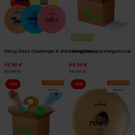
BEZ­MAK­SAS PIE­GĀ­DE
Viking Discs Challenger 8 disku komplekts
Viking Discs pārsteigumu kas
49,90 €
69,90 €
69,90 €
89,90 €
VA­SA­RAS IZ­SKA­ŅA
VA­SA­RAS IZ­SKA­ŅA
-33%
-35%
LĪDZ 9.8.
LĪDZ 9.8.