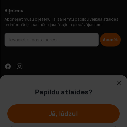
Biļetens
Abonējiet mūsu biļetenu, lai saņemtu papildu veikala atlaides
un informāciju par mūsu jaunākajiem piedāvājumiem!
Abonēt
Papildu atlaides?
Klientu apkalpošana
Jā, lūdzu!
© Hobbybox 2025
Noteikumi un nosacījumi