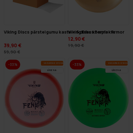
Viking Discs pārsteigumu kaste — 5 disku komplekts
Viking Discs Fenrir - Armor
12,90 €
39,90 €
19,90 €
59,90 €
VA­SA­RAS IZ­SKA­ŅA
VA­SA­RAS IZ­SKA­ŅA
-33%
-33%
LĪDZ 9.8.
LĪDZ 9.8.