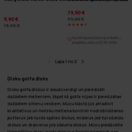
79,90 €
9,90 €
99,90 €
19,90 €
Iepriekšpasūtījuma produkts –
piegādes sākas 02.09.2026
Lapa 1 no 2
Disku golfa disks
Disku golfa diskus ir daudzveidīgi un paredzēti
dažādiem metieniem, tāpat kā golfa nūjas ir paredzētas
dažādiem sitienu veidiem. Mūsu klāstā jūs atradīsit
kvalitatīvus un lielisku metiena kontroli nodrošināšanas
putterus jeb tuvās spēles diskus, midarus jeb tuvošanās
diskus un draiverus jeb sākuma diskus. Mūsu piedāvātie
Viking Discs disku golfa diskus ir lieliski piemēroti gan