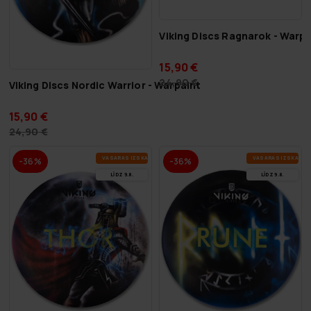
Viking Discs Ragnarok - Warpa
15,90 €
24,90 €
Viking Discs Nordic Warrior - Warpaint
15,90 €
24,90 €
VA­SA­RAS IZ­SKA­ŅA
VA­SA­RAS IZ­SKA­ŅA
-36%
-36%
LĪDZ 9.8.
LĪDZ 9.8.