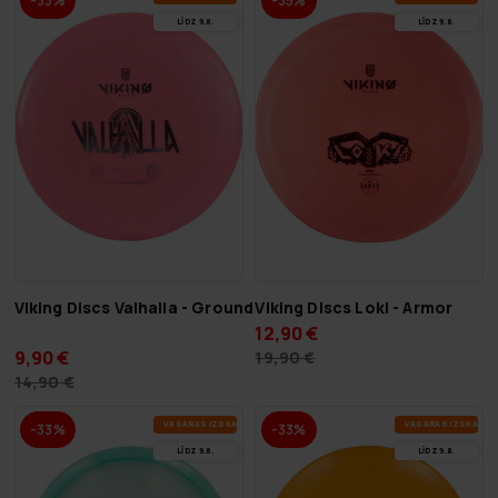
-33%
-35%
LĪDZ 9.8.
LĪDZ 9.8.
Viking Discs Valhalla - Ground
Viking Discs Loki - Armor
12,90 €
9,90 €
19,90 €
14,90 €
VA­SA­RAS IZ­SKA­ŅA
VA­SA­RAS IZ­SKA­ŅA
-33%
-33%
LĪDZ 9.8.
LĪDZ 9.8.