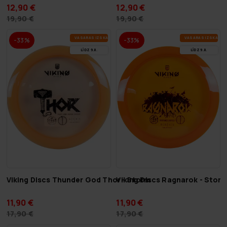
12,90 €
12,90 €
19,90 €
19,90 €
VA­SA­RAS IZ­SKA­ŅA
VA­SA­RAS IZ­SKA­ŅA
-33%
-33%
LĪDZ 9.8.
LĪDZ 9.8.
Viking Discs Thunder God Thor - Storm
Viking Discs Ragnarok - Stor
11,90 €
11,90 €
17,90 €
17,90 €