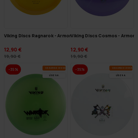
Viking Discs Ragnarok - Armor
Viking Discs Cosmos - Armor
12,90 €
12,90 €
19,90 €
19,90 €
VA­SA­RAS IZ­SKA­ŅA
VA­SA­RAS IZ­SKA­ŅA
-35%
-35%
LĪDZ 9.8.
LĪDZ 9.8.