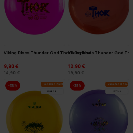
Viking Discs Thunder God Thor - Ground
Viking Discs Thunder God Tho
9,90 €
12,90 €
14,90 €
19,90 €
VA­SA­RAS IZ­SKA­ŅA
VA­SA­RAS IZ­SKA­ŅA
-35%
-35%
LĪDZ 9.8.
LĪDZ 9.8.