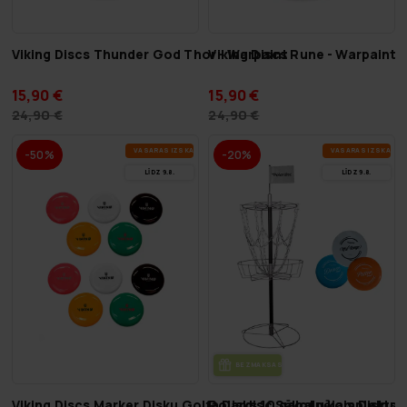
Viking Discs Thunder God Thor - Warpaint
Viking Discs Rune - Warpaint
15,90 €
15,90 €
24,90 €
24,90 €
VA­SA­RAS IZ­SKA­ŅA
VA­SA­RAS IZ­SKA­ŅA
-50%
-20%
LĪDZ 9.8.
LĪDZ 9.8.
BEZ­MAK­SAS PIE­GĀ­DE
Viking Discs Marker Disku Golfa Disks 10 gabalu komplekts
Polardisc Sākotnējais Disku 