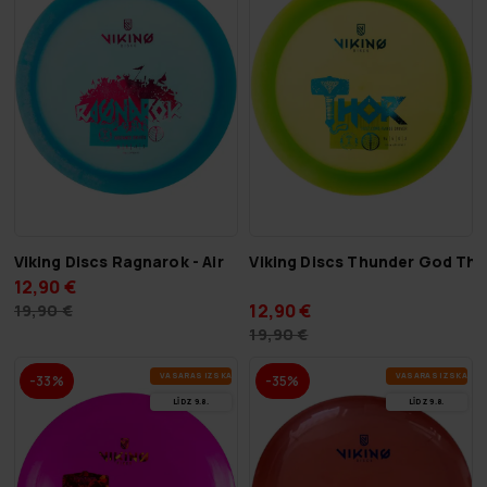
Viking Discs Ragnarok - Air
Viking Discs Thunder God Thor
12,90 €
12,90 €
19,90 €
19,90 €
VA­SA­RAS IZ­SKA­ŅA
VA­SA­RAS IZ­SKA­ŅA
-33%
-35%
LĪDZ 9.8.
LĪDZ 9.8.