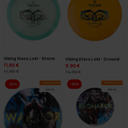
Viking Discs Loki - Storm
Viking Discs Loki - Ground
11,90 €
9,90 €
17,90 €
14,90 €
VA­SA­RAS IZ­SKA­ŅA
VA­SA­RAS IZ­SKA­ŅA
-36%
-36%
LĪDZ 9.8.
LĪDZ 9.8.