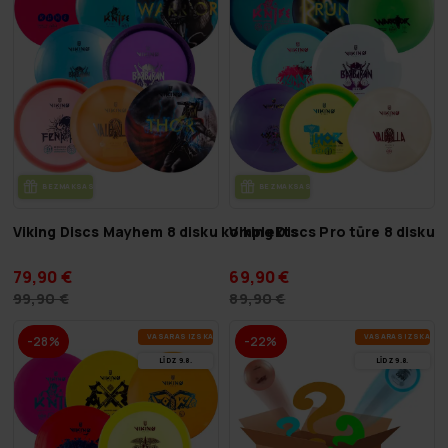
BEZ­MAK­SAS PIE­GĀ­DE
BEZ­MAK­SAS PIE­GĀ­DE
Viking Discs Mayhem 8 disku komplekts
Viking Discs Pro tūre 8 disku
79,90 €
69,90 €
99,90 €
89,90 €
VA­SA­RAS IZ­SKA­ŅA
VA­SA­RAS IZ­SKA­ŅA
-28%
-22%
LĪDZ 9.8.
LĪDZ 9.8.