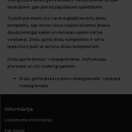
iesācējiem, gan pieredzējušākiem spēlētājiem.
Turklāt pie mums jūs varat iegādāties ērtu disku
komplektu, kas ietver visus nepieciešamos diskus
daudzveidīgai spēlei un lieliskas spēles kārtas
veikšanai. Disku golfa disku komplektos ir vērts
iepazīties īpaši ar astoņu disku komplektiem.
Disku golfa diskus - rokasgrāmatas, instrukcijas,
pieredze un citi noderīgi padomi:
Disku golfa diska izvēles rokasgrāmata - iesācēja
rokasgrāmata
Informācija
Uzņēmuma informācija
Par mums