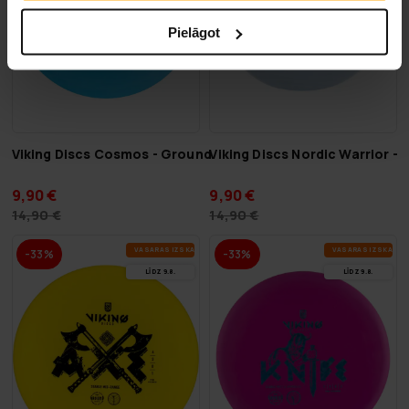
Pielāgot
Viking Discs Cosmos - Ground
Viking Discs Nordic Warrior -
9,90 €
9,90 €
14,90 €
14,90 €
VA­SA­RAS IZ­SKA­ŅA
VA­SA­RAS IZ­SKA­ŅA
-33%
-33%
LĪDZ 9.8.
LĪDZ 9.8.