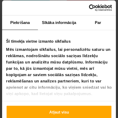
Piekrišana
Sīkāka informācija
Par
Šī tīmekļa vietne izmanto sīkfailus
Mēs izmantojam sīkfailus, lai personalizētu saturu un
reklāmas, nodrošinātu sociālo saziņas līdzekļu
Viking Discs Rune - Storm
Viking Discs Ragnarok - Grou
funkcijas un analizētu mūsu datplūsmu. Informāciju
11,90 €
par to, kā jūs izmantojat mūsu vietni, mēs arī
9,90 €
17,90 €
kopīgojam ar saviem sociālās saziņas līdzekļu,
14,90 €
reklamēšanas un analīzes partneriem, kuri to var
apvienot ar citu informāciju, ko viņiem sniedzat vai ko
VA­SA­RAS IZ­SKA­ŅA
VA­SA­RAS IZ­SKA­ŅA
-33%
-33%
viņi apkopo, kad lietojat viņu pakalpojumus.
LĪDZ 9.8.
LĪDZ 9.8.
Atļaut visu