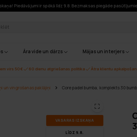
skaņa! Piedāvājumi ir spēkā līdz 9.8. Bezmaksas piegāde pasūtījumi
odukti
es
Āra vide un dārzs
Mājas un interjers
em virs 50€
60 dienu atgriešanas politika
Ātra klientu apkalpoša
ņi un vingrošanas paklājiņi
Core padel bumba, komplekts 30 bum
C
VA­SA­RAS IZ­SKA­ŅA
LĪDZ 9.8.