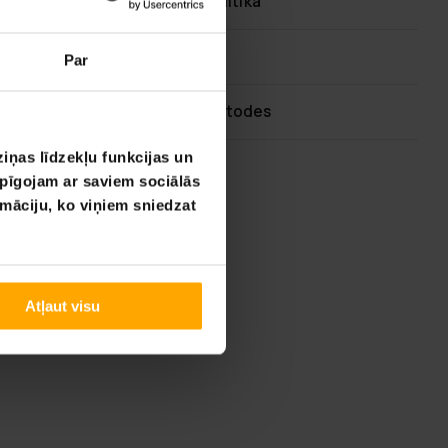
60 dienu atgriešanas politika
Ātra klientu apkalpošana
Par
Elastīgas maksājumu metodes
iņas līdzekļu funkcijas un
opīgojam ar saviem sociālās
rmāciju, ko viņiem sniedzat
Atļaut visu