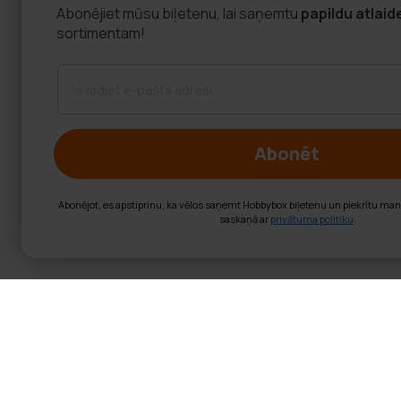
Abonējiet mūsu biļetenu, lai saņemtu
papildu atlaid
sortimentam!
Abonēt
Abonējot, es apstiprinu, ka vēlos saņemt Hobbybox biļetenu un piekrītu ma
saskaņā ar
privātuma politiku
.
Core padel bum