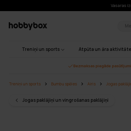
Vasaras iz
Pr
Treniņi un sports
Atpūta un āra aktivitāt
Bezmaksas piegāde pasūtījumi
Treniņi un sports
Bumbu spēles
Airis
Jogas paklāji
Jogas paklājiņi un vingrošanas paklājiņi