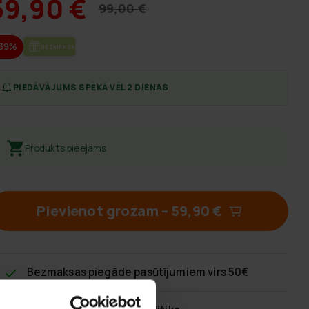
59,90 €
99,00 €
-39%
BEZ­MAK­SAS PIE­GĀ­DE
PIEDĀVĀJUMS SPĒKĀ VĒL 2 DIENAS
Produkts pieejams
Pievienot grozam
–
59,90 €
Bezmaksas piegāde
pasūtījumiem virs 50€