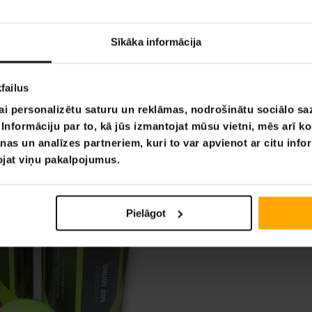
Sīkāka informācija
failus
ai personalizētu saturu un reklāmas, nodrošinātu sociālo saz
nformāciju par to, kā jūs izmantojat mūsu vietni, mēs arī k
nas un analīzes partneriem, kuri to var apvienot ar citu info
tojat viņu pakalpojumus.
Pielāgot