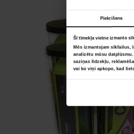
Piekrišana
Šī tīmekļa vietne izmanto sīk
Mēs izmantojam sīkfailus, l
analizētu mūsu datplūsmu. I
saziņas līdzekļu, reklamēša
vai ko viņi apkopo, kad lie