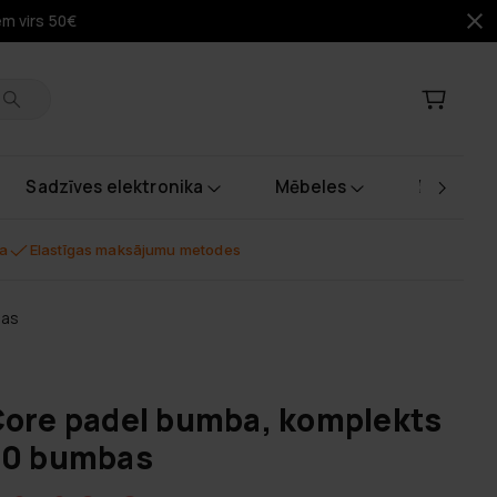
em virs 50€
Sadzīves elektronika
Mēbeles
Instrume
na
Elastīgas maksājumu metodes
bas
ore padel bumba, komplekts
30 bumbas