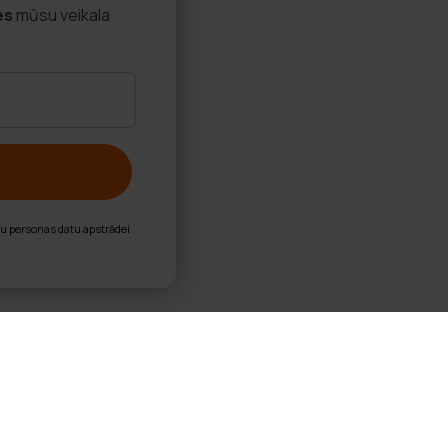
es
mūsu veikala
nu personas datu apstrādei
ba, komplekts 30 bumbas