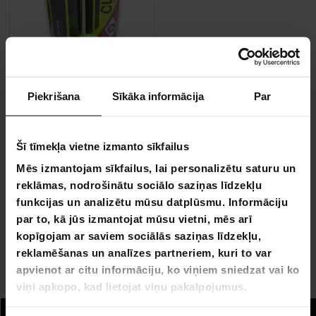
Piekrišana
Sīkāka informācija
Par
Core padel bumbas, 3 iepakojums
Šī tīmekļa vietne izmanto sīkfailus
9,90 €
Mēs izmantojam sīkfailus, lai personalizētu saturu un
19,90 €
reklāmas, nodrošinātu sociālo saziņas līdzekļu
funkcijas un analizētu mūsu datplūsmu. Informāciju
par to, kā jūs izmantojat mūsu vietni, mēs arī
kopīgojam ar saviem sociālās saziņas līdzekļu,
Lapa 1 no 1
reklamēšanas un analīzes partneriem, kuri to var
apvienot ar citu informāciju, ko viņiem sniedzat vai ko
Airis
viņi apkopo, kad lietojat viņu pakalpojumus.