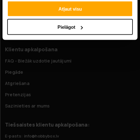
Informācija
Atļaut visu
Uzņēmuma informācija
Pielāgot
Par mums
Klientu apkalpošana
FAQ - Biežāk uzdotie jautājumi
Piegāde
Atgriešana
Pretenzijas
Sazinieties ar mums
Tiešsaistes klientu apkalpošana:
E-pasts: info@hobbybox.lv