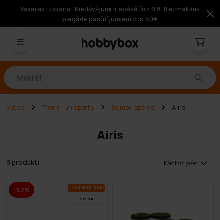
Vasaras izskaņa! Piedāvājumi ir spēkā līdz 9.8. Bezmaksas
piegāde pasūtījumiem virs 50€
Produkti
Mājas
Treniņi un sports
Bumbu spēles
Airis
Airis
3 produkti
Kārtot pēc
VA­SA­RAS IZ­SKA­ŅA
-62%
LĪDZ 9.8.