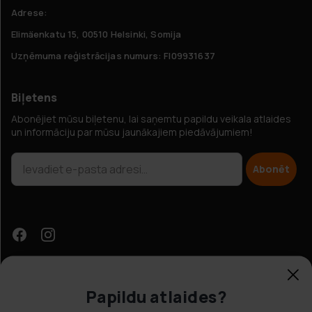
Adrese:
Elimäenkatu 15, 00510 Helsinki, Somija
Uzņēmuma reģistrācijas numurs: FI09931637
Biļetens
Abonējiet mūsu biļetenu, lai saņemtu papildu veikala atlaides
un informāciju par mūsu jaunākajiem piedāvājumiem!
Abonēt
Papildu atlaides?