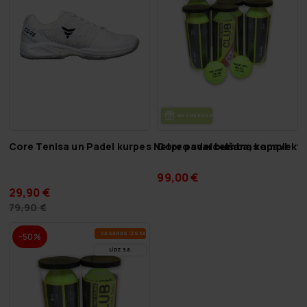
BEZ­MAK­SAS PIE­GĀ­DE
Core Tenisa un Padel kurpes Netpro svarcelšanas apavi
Core padel bumba, komplekt
99,00 €
29,90 €
79,90 €
VA­SA­RAS IZ­SKA­ŅA
-50%
LĪDZ 9.8.