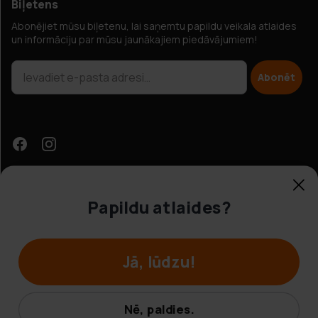
Biļetens
Abonējiet mūsu biļetenu, lai saņemtu papildu veikala atlaides
un informāciju par mūsu jaunākajiem piedāvājumiem!
Abonēt
Papildu atlaides?
Klientu apkalpošana
Jā, lūdzu!
© Hobbybox 2025
Noteikumi un nosacījumi
Nē, paldies.
Privātuma politika