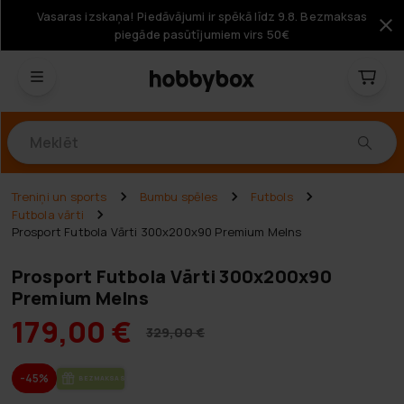
Vasaras izskaņa! Piedāvājumi ir spēkā līdz 9.8. Bezmaksas
piegāde pasūtījumiem virs 50€
Produkti
Treniņi un sports
Bumbu spēles
Futbols
Futbola vārti
Prosport Futbola Vārti 300x200x90 Premium Melns
Prosport Futbola Vārti 300x200x90
Premium Melns
179,00 €
329,00 €
-45%
BEZ­MAK­SAS PIE­GĀ­DE