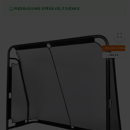
PIEDĀVĀJUMS SPĒKĀ VĒL 3 DIENAS
VA­SA­RAS IZ­SKA­ŅA
LĪDZ 9.8.