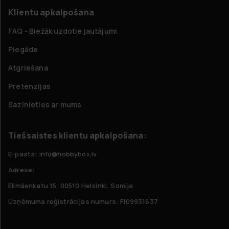
Klientu apkalpošana
FAQ - Biežāk uzdotie jautājumi
Piegāde
Atgriešana
Pretenzijas
Sazinieties ar mums
Tiešsaistes klientu apkalpošana:
E-pasts: info@hobbybox.lv
Adrese:
Elimäenkatu 15, 00510 Helsinki, Somija
Uzņēmuma reģistrācijas numurs: FI09931637