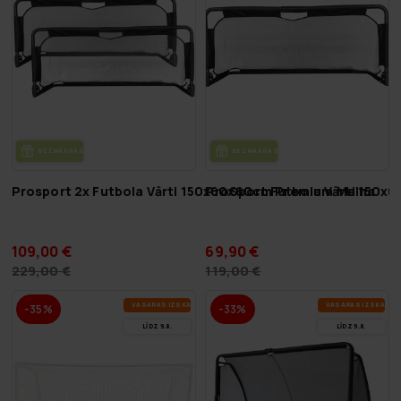
BEZ­MAK­SAS PIE­GĀ­DE
BEZ­MAK­SAS PIE­GĀ­DE
Prosport 2x Futbola Vārti 150x60x60cm Premium Melna
ProSport Futbola Vārti 150x
109,00 €
69,90 €
229,00 €
119,00 €
VA­SA­RAS IZ­SKA­ŅA
VA­SA­RAS IZ­SKA­ŅA
-35%
-33%
LĪDZ 9.8.
LĪDZ 9.8.