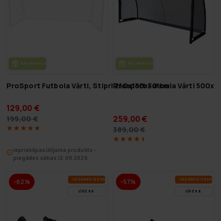
BEZ­MAK­SAS PIE­GĀ­DE
BEZ­MAK­SAS PIE­GĀ­DE
ProSport Futbola Vārti, Stipri 210x150x50 cm
Prosport Futbola Vārti 500x
129,00 €
259,00 €
199,00 €
389,00 €
Iepriekšpasūtījuma produkts –
piegādes sākas 12.09.2026
VA­SA­RAS IZ­SKA­ŅA
VA­SA­RAS IZ­SKA­ŅA
-62%
-57%
LĪDZ 9.8.
LĪDZ 9.8.