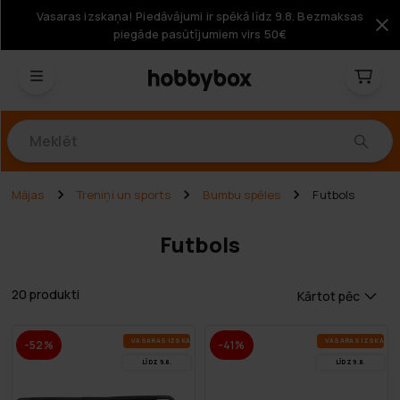
Vasaras izskaņa! Piedāvājumi ir spēkā līdz 9.8. Bezmaksas
piegāde pasūtījumiem virs 50€
Produkti
Mājas
Treniņi un sports
Bumbu spēles
Futbols
Futbols
20 produkti
Kārtot pēc
VA­SA­RAS IZ­SKA­ŅA
VA­SA­RAS IZ­SKA­ŅA
-52%
-41%
LĪDZ 9.8.
LĪDZ 9.8.