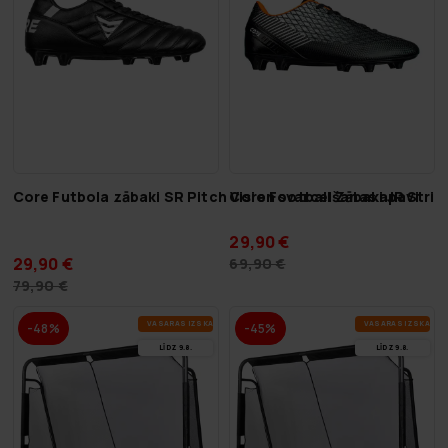
Core Futbola zābaki SR Pitch Vision svarcelšanas apavi
Core Football Zābaki JR Strik
29,90 €
29,90 €
69,90 €
79,90 €
VA­SA­RAS IZ­SKA­ŅA
VA­SA­RAS IZ­SKA­ŅA
-48%
-45%
LĪDZ 9.8.
LĪDZ 9.8.