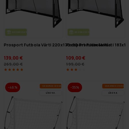
BEZ­MAK­SAS PIE­GĀ­DE
BEZ­MAK­SAS PIE­GĀ­DE
Prosport Futbola Vārti 220x170x80 Premium Melns
Prosport Futbola Vārti 183x
139,00 €
109,00 €
269,00 €
199,00 €
VA­SA­RAS IZ­SKA­ŅA
VA­SA­RAS IZ­SKA­ŅA
-46%
-35%
LĪDZ 9.8.
LĪDZ 9.8.