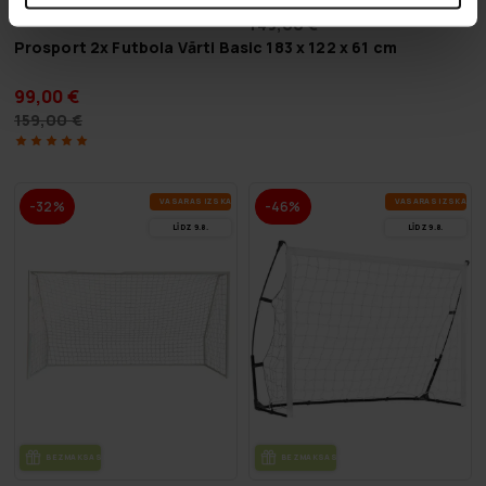
79,90 €
149,00 €
Prosport 2x Futbola Vārti Basic 183 x 122 x 61 cm
99,00 €
159,00 €
VA­SA­RAS IZ­SKA­ŅA
VA­SA­RAS IZ­SKA­ŅA
-32%
-46%
LĪDZ 9.8.
LĪDZ 9.8.
BEZ­MAK­SAS PIE­GĀ­DE
BEZ­MAK­SAS PIE­GĀ­DE