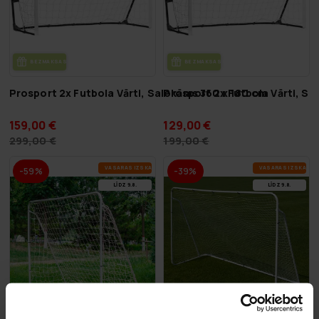
BEZ­MAK­SAS PIE­GĀ­DE
BEZ­MAK­SAS PIE­GĀ­DE
Prosport 2x Futbola Vārti, Salokāms 360 x 180 cm
Prosport 2x Futbola Vārti, S
159,00 €
129,00 €
299,00 €
199,00 €
VA­SA­RAS IZ­SKA­ŅA
VA­SA­RAS IZ­SKA­ŅA
-59%
-39%
LĪDZ 9.8.
LĪDZ 9.8.