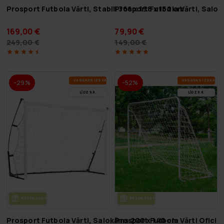
Prosport Futbola Vārti, Stabili 366 x 198 x 152 cm
Prosport Futbola Vārti, Salok
169,00 €
79,90 €
249,00 €
149,00 €
VA­SA­RAS IZ­SKA­ŅA
VA­SA­RAS IZ­SKA­ŅA
-29%
-52%
LĪDZ 9.8.
LĪDZ 9.8.
BEZ­MAK­SAS PIE­GĀ­DE
BEZ­MAK­SAS PIE­GĀ­DE
Prosport Futbola Vārti, Salokāms 200 x 140 cm
Prosport Futbola Vārti Oficiāl