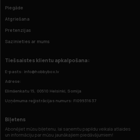
Piegāde
Atgriešana
Pretenzijas
Sazinieties ar mums
Tiešsaistes klientu apkalpošana:
E-pasts: info@hobbybox.lv
Adrese:
Elimäenkatu 15, 00510 Helsinki, Somija
Uzņēmuma reģistrācijas numurs: FI09931637
Biļetens
Abonējiet mūsu biļetenu, lai saņemtu papildu veikala atlaides
un informāciju par mūsu jaunākajiem piedāvājumiem!