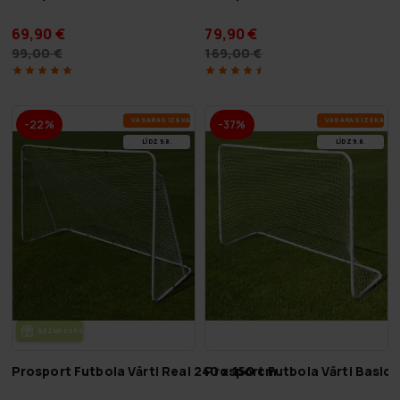
69,90 €
79,90 €
99,00 €
169,00 €
VA­SA­RAS IZ­SKA­ŅA
VA­SA­RAS IZ­SKA­ŅA
-22%
-37%
LĪDZ 9.8.
LĪDZ 9.8.
BEZ­MAK­SAS PIE­GĀ­DE
Prosport Futbola Vārti Real 240 x 150 cm
Prosport Futbola Vārti Basic 1