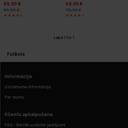
69,90 €
49,90 €
89,90 €
79,90 €
Lapa 1 no 1
Futbols
Informācija
Uzņēmuma informācija
Par mums
Klientu apkalpošana
FAQ - Biežāk uzdotie jautājumi