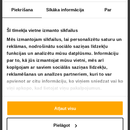
BEZ­MAK­SAS PIE­GĀ­DE
BEZ­MAK­SAS PIE­GĀ­DE
Piekrišana
Sīkāka informācija
Par
Prosport 2x Oficiālie futbola vārti 366 x 183 cm
Prosport 2x Futbola Vārti Rea
Šī tīmekļa vietne izmanto sīkfailus
139,00 €
109,00 €
339,00 €
179,00 €
Mēs izmantojam sīkfailus, lai personalizētu saturu un
reklāmas, nodrošinātu sociālo saziņas līdzekļu
funkcijas un analizētu mūsu datplūsmu. Informāciju
par to, kā jūs izmantojat mūsu vietni, mēs arī
VA­SA­RAS IZ­SKA­ŅA
VA­SA­RAS IZ­SKA­ŅA
-37%
-46%
kopīgojam ar saviem sociālās saziņas līdzekļu,
LĪDZ 9.8.
LĪDZ 9.8.
reklamēšanas un analīzes partneriem, kuri to var
apvienot ar citu informāciju, ko viņiem sniedzat vai ko
viņi apkopo, kad lietojat viņu pakalpojumus.
BEZ­MAK­SAS PIE­GĀ­DE
Atļaut visu
Prosport Aizmugures tīkls fu
Pielāgot
BEZ­MAK­SAS PIE­GĀ­DE