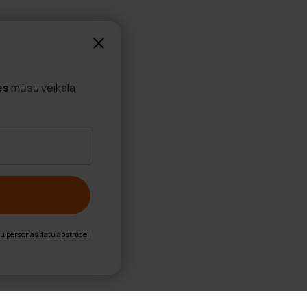
es
mūsu veikala
nu personas datu apstrādei