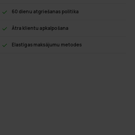
60 dienu atgriešanas politika
Ātra klientu apkalpošana
Elastīgas maksājumu metodes