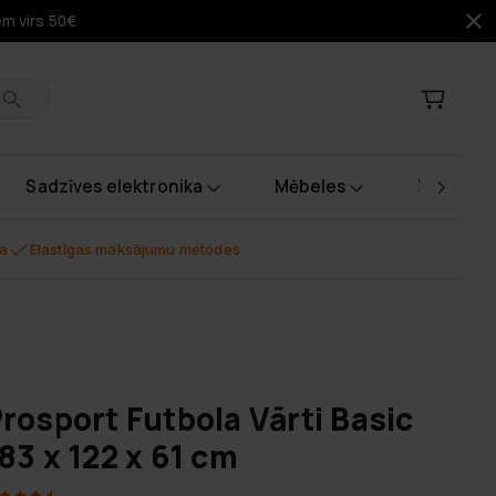
em virs 50€
Sadzīves elektronika
Mēbeles
Instrume
na
Elastīgas maksājumu metodes
rosport Futbola Vārti Basic
83 x 122 x 61 cm