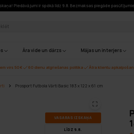
skaņa! Piedāvājumi ir spēkā līdz 9.8. Bezmaksas piegāde pasūtījumi
odukti
es
Āra vide un dārzs
Mājas un interjers
em virs 50€
60 dienu atgriešanas politika
Ātra klientu apkalpoša
rti
Prosport Futbola Vārti Basic 183 x 122 x 61 cm
P
VA­SA­RAS IZ­SKA­ŅA
1
LĪDZ 9.8.