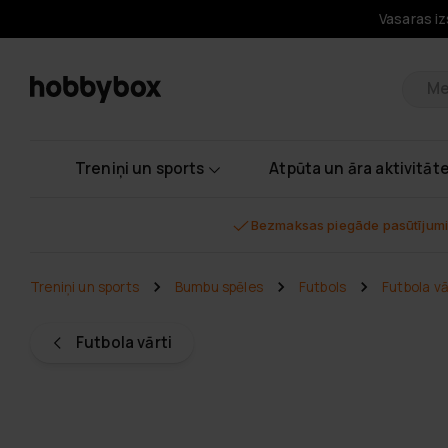
Vasaras iz
Pr
Treniņi un sports
Atpūta un āra aktivitāt
Bezmaksas piegāde pasūtījumi
Treniņi un sports
Bumbu spēles
Futbols
Futbola vā
Futbola vārti