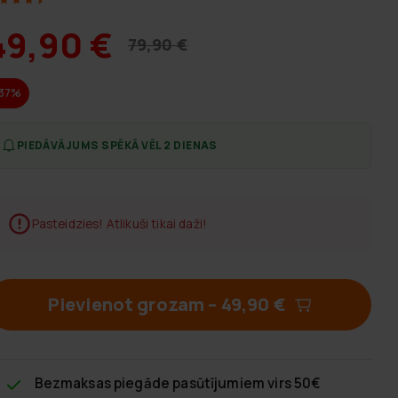
49,90 €
79,90 €
-37%
PIEDĀVĀJUMS SPĒKĀ VĒL 2 DIENAS
Pasteidzies! Atlikuši tikai daži!
Pievienot grozam
–
49,90 €
Bezmaksas piegāde
pasūtījumiem virs 50€