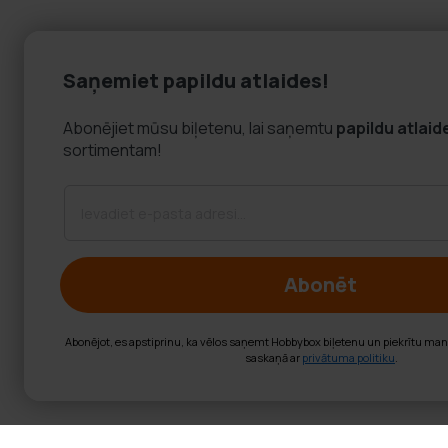
Saņemiet papildu atlaides!
Abonējiet mūsu biļetenu, lai saņemtu
papildu atlaid
sortimentam!
Abonēt
Abonējot, es apstiprinu, ka vēlos saņemt Hobbybox biļetenu un piekrītu ma
saskaņā ar
privātuma politiku
.