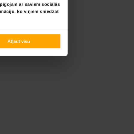
opīgojam ar saviem sociālās
rmāciju, ko viņiem sniedzat
Atļaut visu