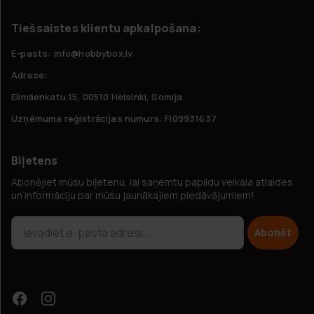
Tiešsaistes klientu apkalpošana:
E-pasts: info@hobbybox.lv
Adrese:
Elimäenkatu 15, 00510 Helsinki, Somija
Uzņēmuma reģistrācijas numurs: FI09931637
Biļetens
Abonējiet mūsu biļetenu, lai saņemtu papildu veikala atlaides
un informāciju par mūsu jaunākajiem piedāvājumiem!
Abonēt