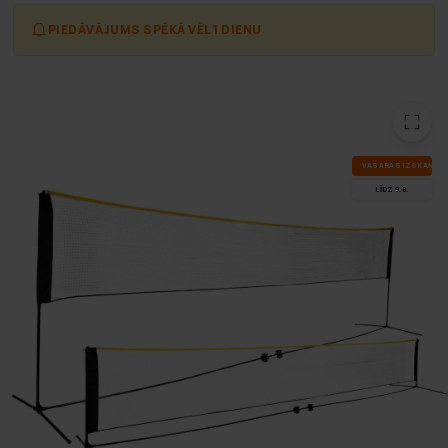
PIEDĀVĀJUMS SPĒKĀ VĒL 1 DIENU
VA­SA­RAS IZ­SKA­ŅA
LĪDZ 9.8.