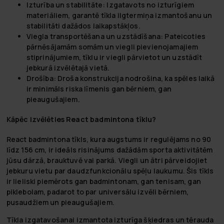
Izturība un stabilitāte:
Izgatavots no izturīgiem
materiāliem, garantē tīkla ilgtermiņa izmantošanu un
stabilitāti dažādos laikapstākļos.
Viegla transportēšana un uzstādīšana:
Pateicoties
pārnēsājamām somām un viegli pievienojamajiem
stiprinājumiem, tīklu ir viegli pārvietot un uzstādīt
jebkurā izvēlētajā vietā.
Drošība:
Droša konstrukcija nodrošina, ka spēles laikā
ir minimāls riska līmenis gan bērniem, gan
pieaugušajiem.
Kāpēc izvēlēties React badmintona tīklu?
React badmintona tīkls, kura augstums ir regulējams no 90
līdz 156 cm, ir ideāls risinājums dažādām sporta aktivitātēm
jūsu dārzā, brauktuvē vai parkā. Viegli un ātri pārveidojiet
jebkuru vietu par daudzfunkcionālu spēļu laukumu. Šis tīkls
ir lieliski piemērots gan badmintonam, gan tenisam, gan
piklebolam, padarot to par universālu izvēli bērniem,
pusaudžiem un pieaugušajiem.
Tīkla izgatavošanai izmantota izturīga šķiedras un tērauda