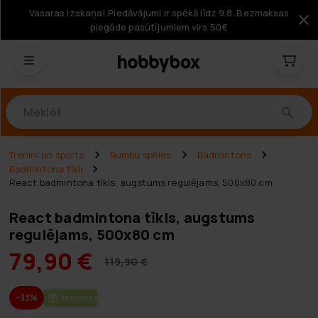
Vasaras izskaņa! Piedāvājumi ir spēkā līdz 9.8. Bezmaksas
piegāde pasūtījumiem virs 50€
Produkti
Treniņi un sports
Bumbu spēles
Badmintons
Badmintona tīkli
React badmintona tīkls, augstums regulējams, 500x80 cm
React badmintona tīkls, augstums
regulējams, 500x80 cm
79,90 €
119,90 €
-33%
BEZ­MAK­SAS PIE­GĀ­DE