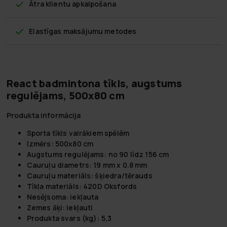
Ātra klientu apkalpošana
Elastīgas maksājumu metodes
React badmintona tīkls, augstums
regulējams, 500x80 cm
Produkta informācija
Sporta tīkls vairākiem spēlēm
Izmērs: 500x80 cm
Augstums regulējams: no 90 līdz 156 cm
Cauruļu diametrs: 19 mm x 0.8 mm
Cauruļu materiāls: šķiedra/tērauds
Tīkla materiāls: 420D Oksfords
Nesējsoma: iekļauta
Zemes āķi: iekļauti
Produkta svars (kg): 5,3