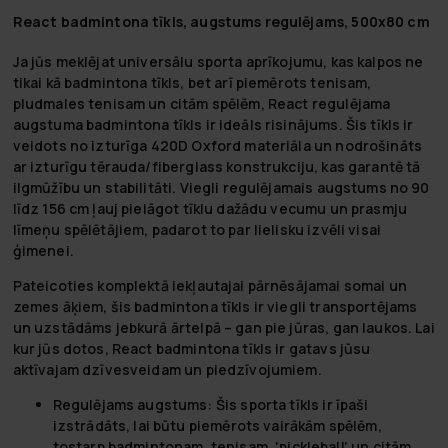
React badmintona tīkls, augstums regulējams, 500x80 cm
Ja jūs meklējat universālu sporta aprīkojumu, kas kalpos ne
tikai kā badmintona tīkls, bet arī piemērots tenisam,
pludmales tenisam un citām spēlēm, React regulējama
augstuma badmintona tīkls ir ideāls risinājums. Šis tīkls ir
veidots no izturīga 420D Oxford materiāla un nodrošināts
ar izturīgu tērauda/fiberglass konstrukciju, kas garantē tā
ilgmūžību un stabilitāti. Viegli regulējamais augstums no 90
līdz 156 cm ļauj pielāgot tīklu dažādu vecumu un prasmju
līmeņu spēlētājiem, padarot to par lielisku izvēli visai
ģimenei.
Pateicoties komplektā iekļautajai pārnēsājamai somai un
zemes āķiem, šis badmintona tīkls ir viegli transportējams
un uzstādāms jebkurā ārtelpā – gan pie jūras, gan laukos. Lai
kur jūs dotos, React badmintona tīkls ir gatavs jūsu
aktīvajam dzīvesveidam un piedzīvojumiem.
Regulējams augstums:
Šis sporta tīkls ir īpaši
izstrādāts, lai būtu piemērots vairākām spēlēm,
tostarp badmintonam, tenisam, 'pickleball' un citām