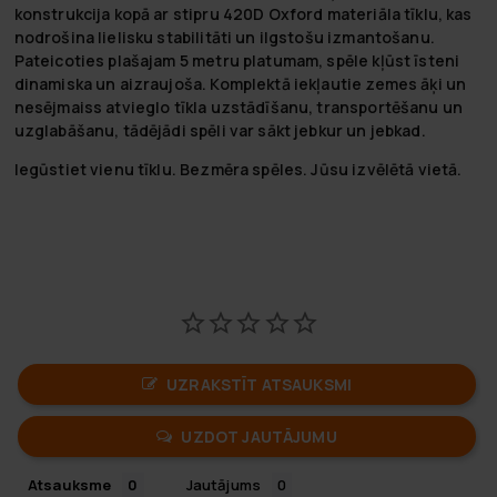
konstrukcija kopā ar stipru 420D Oxford materiāla tīklu, kas
nodrošina lielisku stabilitāti un ilgstošu izmantošanu.
Pateicoties plašajam 5 metru platumam, spēle kļūst īsteni
dinamiska un aizraujoša. Komplektā iekļautie zemes āķi un
nesējmaiss atvieglo tīkla uzstādīšanu, transportēšanu un
uzglabāšanu, tādējādi spēli var sākt jebkur un jebkad.
Iegūstiet vienu tīklu. Bezmēra spēles. Jūsu izvēlētā vietā.
UZRAKSTĪT ATSAUKSMI
UZDOT JAUTĀJUMU
Atsauksme
Jautājums