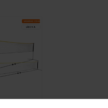
VA­SA­RAS IZ­SKA­ŅA
LĪDZ 9.8.
DE