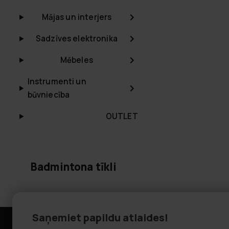
Mājas un interjers
Sadzīves elektronika
Mēbeles
Instrumenti un
būvniecība
OUTLET
Badmintona tīkli
Saņemiet papildu atlaides!
Informācija
Klientu apk