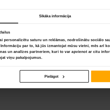
ona tīkls,
ulējams, 500x80
Sīkāka informācija
0 €
failus
ai personalizētu saturu un reklāmas, nodrošinātu sociālo saz
nformāciju par to, kā jūs izmantojat mūsu vietni, mēs arī k
Lapa 1 no 1
nas un analīzes partneriem, kuri to var apvienot ar citu info
tojat viņu pakalpojumus.
Pielāgot