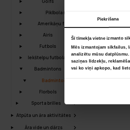
Golfs
React badmint
augstums reg
Piklbola rakete
Piekrišana
cm
Amerikāņu futbols
79,90 €
119,9
Airis
Šī tīmekļa vietne izmanto sīk
Futbols
Mēs izmantojam sīkfailus, l
analizētu mūsu datplūsmu. I
Iekštelpu futbola apavi
saziņas līdzekļu, reklamēša
vai ko viņi apkopo, kad lie
Badmintons
Badmintona tīkli
Florbols
Sporta brilles
Atpūta un āra aktivitātes
Āra vide un dārzs