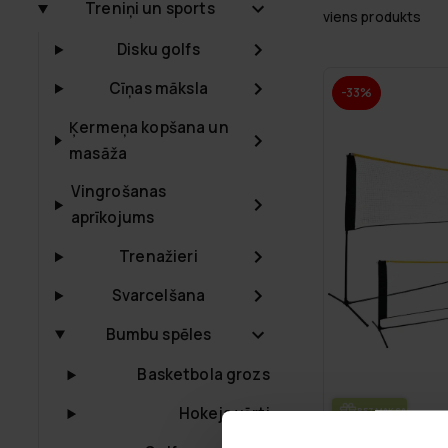
Treniņi un sports
viens produkts
Disku golfs
Cīņas māksla
-33%
Ķermeņa kopšana un
masāža
Vingrošanas
aprīkojums
Trenažieri
Svarcelšana
Bumbu spēles
Basketbola grozs
Hokeja vārti
BEZ­MAK­SAS PIE­GĀ­