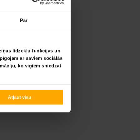
Par
iņas līdzekļu funkcijas un
opīgojam ar saviem sociālās
rmāciju, ko viņiem sniedzat
Atļaut visu