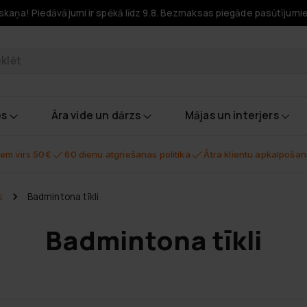
skaņa! Piedāvājumi ir spēkā līdz 9.8. Bezmaksas piegāde pasūtījumi
odukti
es
Āra vide un dārzs
Mājas un interjers
em virs 50€
60 dienu atgriešanas politika
Ātra klientu apkalpoša
s
Badmintona tīkli
Badmintona tīkli