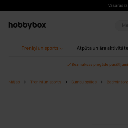
Vasaras iz
Pr
Treniņi un sports
Atpūta un āra aktivitāt
Bezmaksas piegāde pasūtījumi
Mājas
Treniņi un sports
Bumbu spēles
Badminton