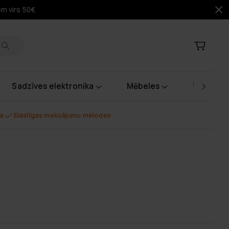
em virs 50€
Sadzīves elektronika
Mēbeles
Instrume
na
Elastīgas maksājumu metodes