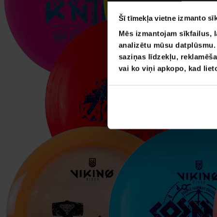
Šī tīmekļa vietne izmanto sīk
Mēs izmantojam sīkfailus, l
analizētu mūsu datplūsmu. I
saziņas līdzekļu, reklamēša
vai ko viņi apkopo, kad lie