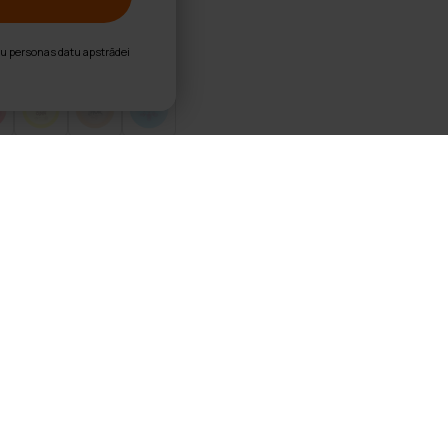
nu personas datu apstrādei
allenger 8 disku komplekts
c Set
dzpusīgs 8 disku disku golfa komplekts spēlētājam, kurš vēla
, 1 midrange un 5 draiveri putošanai, piegājieniem, kontrol
ski nodrošina labu taisnu, stabilu un pārlieku stabilu lido
fe