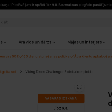
skaņa! Piedāvājumi ir spēkā līdz 9.8. Bezmaksas piegāde pasūtījumi
odukti
es
Āra vide un dārzs
Mājas un interjers
em virs 50€
60 dienu atgriešanas politika
Ātra klientu apkalpoša
kgolfa set
Viking Discs Challenger 8 disku komplekts
V
VA­SA­RAS IZ­SKA­ŅA
d
LĪDZ 9.8.