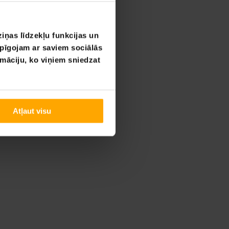
iņas līdzekļu funkcijas un
opīgojam ar saviem sociālās
rmāciju, ko viņiem sniedzat
Atļaut visu