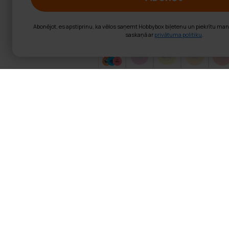
Abonējot, es apstiprinu, ka vēlos saņemt Hobbybox biļetenu un piekrītu ma
saskaņā ar
privātuma politiku
.
Viking Discs Ch
Viking Discs Challenger 8-Dis
Viking Discs Challenger ir dau
reizē. Komplektā ir 2 putteri
tālākiem sākuma metieniem. Di
Komplektā ietilpst šādi diski:
Viking Discs Ground Kni