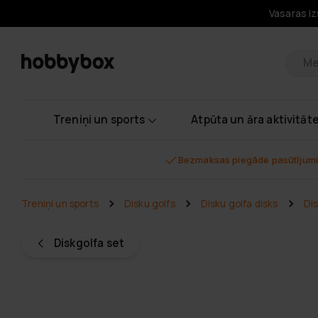
Vasaras iz
Pr
Treniņi un sports
Atpūta un āra aktivitāt
Bezmaksas piegāde pasūtījumi
Treniņi un sports
Disku golfs
Disku golfa disks
Dis
Diskgolfa set