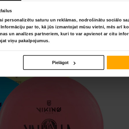
failus
ai personalizētu saturu un reklāmas, nodrošinātu sociālo saz
nformāciju par to, kā jūs izmantojat mūsu vietni, mēs arī k
nas un analīzes partneriem, kuri to var apvienot ar citu info
tojat viņu pakalpojumus.
Pielāgot