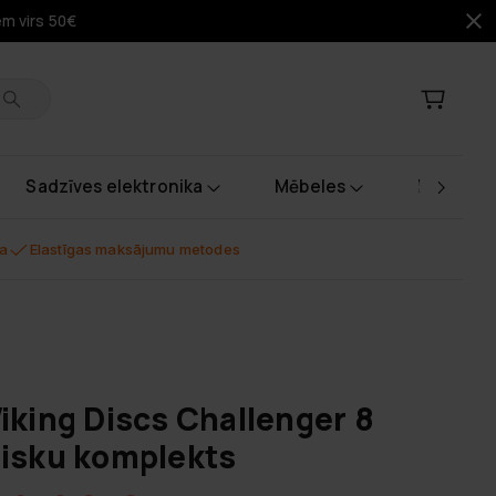
em virs 50€
Sadzīves elektronika
Mēbeles
Instrume
na
Elastīgas maksājumu metodes
iking Discs Challenger 8
isku komplekts