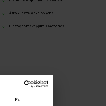
60 dienu atgriešanas politika
Ātra klientu apkalpošana
Elastīgas maksājumu metodes
Par