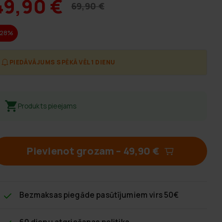
49,90 €
69,90 €
-28%
PIEDĀVĀJUMS SPĒKĀ VĒL 1 DIENU
Produkts pieejams
Pievienot grozam
–
49,90 €
Bezmaksas piegāde
pasūtījumiem virs 50€