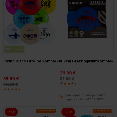
BEZ­MAK­SAS PIE­GĀ­DE
Viking Discs Ground Komplekts, 8 disku komplekts
Viking Discs 3 disku komplekt
29,90 €
59,90 €
34,90 €
79,90 €
Iepriekšpasūtījuma produkts –
piegādes sākas 02.09.2026
VA­SA­RAS IZ­SKA­ŅA
VA­SA­RAS IZ­SKA­ŅA
-37%
-20%
LĪDZ 9.8.
LĪDZ 9.8.