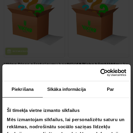
BEZ­MAK­SAS PIE­GĀ­DE
Viking Discs pārsteigumu kaste — 10 disku komplekts
Viking Discs pārsteigumu kast
69,90 €
39,90 €
89,90 €
59,90 €
Piekrišana
Sīkāka informācija
Par
VA­SA­RAS IZ­SKA­ŅA
VA­SA­RAS IZ­SKA­ŅA
-50%
-20%
LĪDZ 9.8.
LĪDZ 9.8.
Šī tīmekļa vietne izmanto sīkfailus
Mēs izmantojam sīkfailus, lai personalizētu saturu un
reklāmas, nodrošinātu sociālo saziņas līdzekļu