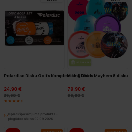
BEZ­MAK­SAS PIE­GĀ­DE
Polardisc Disku Golfs Komplekts - 3 Diski
Viking Discs Mayhem 8 disku 
24,90 €
79,90 €
39,90 €
99,90 €
Iepriekšpasūtījuma produkts –
piegādes sākas 02.09.2026
VA­SA­RAS IZ­SKA­ŅA
VA­SA­RAS IZ­SKA­ŅA