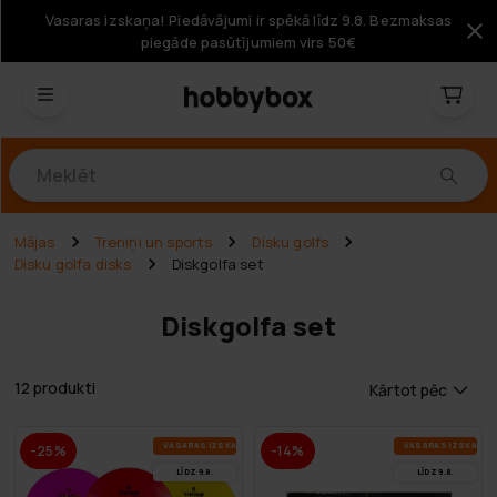
Vasaras izskaņa! Piedāvājumi ir spēkā līdz 9.8. Bezmaksas
piegāde pasūtījumiem virs 50€
Produkti
Mājas
Treniņi un sports
Disku golfs
Disku golfa disks
Diskgolfa set
Diskgolfa set
12 produkti
Kārtot pēc
VA­SA­RAS IZ­SKA­ŅA
VA­SA­RAS IZ­SKA­ŅA
-25%
-14%
LĪDZ 9.8.
LĪDZ 9.8.