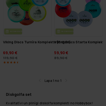
BEZ­MAK­SAS PIE­GĀ­DE
BEZ­MAK­SAS PIE­GĀ­DE
Viking Discs Turnīra Komplekts (8 diski)
Viking Discs Starta Komplekts 
69,90 €
59,90 €
119,90 €
89,90 €
Lapa 1 no 1
Diskgolfa set
Kvalitatīvi un pilnīgi diskolfa komplekti no Hobbybox!