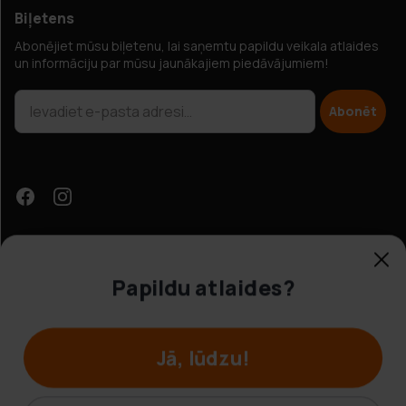
Biļetens
Abonējiet mūsu biļetenu, lai saņemtu papildu veikala atlaides
un informāciju par mūsu jaunākajiem piedāvājumiem!
Abonēt
Papildu atlaides?
Klientu apkalpošana
Jā, lūdzu!
© Hobbybox 2025
Noteikumi un nosacījumi