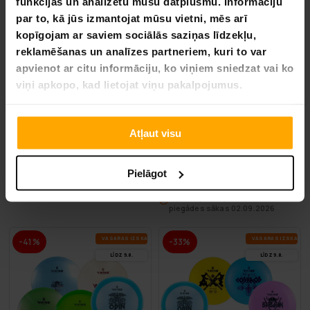
funkcijas un analizētu mūsu datplūsmu. Informāciju
par to, kā jūs izmantojat mūsu vietni, mēs arī
kopīgojam ar saviem sociālās saziņas līdzekļu,
reklamēšanas un analīzes partneriem, kuri to var
apvienot ar citu informāciju, ko viņiem sniedzat vai ko
BEZ­MAK­SAS PIE­GĀ­DE
viņi apkopo, kad lietojat viņu pakalpojumus.
Viking Discs Marker Disku Golfa Disks 10 gabalu komplekts
Polardisc Sākotnējais Disku 
Atļaut visu
79,90 €
9,90 €
99,90 €
19,90 €
Pielāgot
Iepriekšpasūtījuma produkts –
piegādes sākas 02.09.2026
VA­SA­RAS IZ­SKA­ŅA
VA­SA­RAS IZ­SKA­ŅA
-41%
-33%
LĪDZ 9.8.
LĪDZ 9.8.