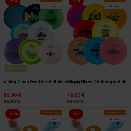
-22%
-28%
LĪDZ 9.8.
LĪDZ 9.8.
BEZ­MAK­SAS PIE­GĀ­DE
Viking Discs Pro tūre 8 disku komplekts
Viking Discs Challenger 8 dis
69,90 €
49,90 €
89,90 €
69,90 €
VA­SA­RAS IZ­SKA­ŅA
VA­SA­RAS IZ­SKA­ŅA
-22%
-33%
LĪDZ 9.8.
LĪDZ 9.8.