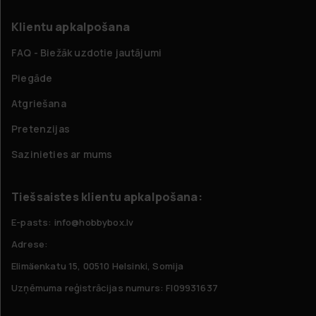
Klientu apkalpošana
FAQ - Biežāk uzdotie jautājumi
Piegāde
Atgriešana
Pretenzijas
Sazinieties ar mums
Tiešsaistes klientu apkalpošana:
E-pasts: info@hobbybox.lv
Adrese:
Elimäenkatu 15, 00510 Helsinki, Somija
Uzņēmuma reģistrācijas numurs: FI09931637