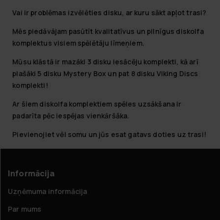
Vai ir problēmas izvēlēties disku, ar kuru sākt apļot trasi?
Mēs piedāvājam pasūtīt kvalitatīvus un pilnīgus diskolfa
komplektus visiem spēlētāju līmeņiem.
Mūsu klāstā ir mazāki 3 disku iesācēju komplekti, kā arī
plašāki 5 disku Mystery Box un pat 8 disku
Viking Discs
komplekti!
Ar šiem diskolfa komplektiem spēles uzsākšana ir
padarīta pēc iespējas vienkāršāka.
Pievienojiet vēl
somu
un jūs esat gatavs doties uz trasi!
Informācija
Uzņēmuma informācija
Par mums