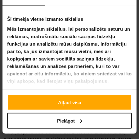
Elastīgas maksājumu metodes
Šī tīmekļa vietne izmanto sīkfailus
Mēs izmantojam sīkfailus, lai personalizētu saturu un
reklāmas, nodrošinātu sociālo saziņas līdzekļu
Viking Discs Rune - Storm
funkcijas un analizētu mūsu datplūsmu. Informāciju
Piezīme: Diemžēl, pasūtot tiešsaistē, nav iespējams
par to, kā jūs izmantojat mūsu vietni, mēs arī
izvēlēties disku golfa diska krāsu.
kopīgojam ar saviem sociālās saziņas līdzekļu,
reklamēšanas un analīzes partneriem, kuri to var
Plastika: Storm
apvienot ar citu informāciju, ko viņiem sniedzat vai ko
Veids: Taisni metieni un pieeja
viņi apkopo, kad lietojat viņu pakalpojumus.
Ātrums 2 | Gleznas 4 | Pagrieziena 0 | Zūdīšana 0
Rune ir pārsteidzošs disku golfs, pateicoties unikālajai
Atļaut visu
sajūtai, ko rada disks! Pateicoties zemam profilam, lēnajam
ātrumam un minimālajai bumbiņai, jūs ātri apgūsiet, kā
efektīvi izmantot šo pikeri. Minimālā bumbiņa palīdz
Pielāgot
lidojuma trajektorijai ilgāk saglabāties. Rune turēs jebkuru
līniju, ko jūs metat. Rune ir arī labs izvēle pievienošanai,