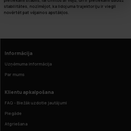
pietiekami stabils, lai cīnītos ar vēju, un ir pietiekami daudz
stabilitātes, nozīmējot, ka lidojuma trajektoriju ir viegli
novērtēt pat vējainos apstākļos.
Informācija
Uzņēmuma informācija
Par mums
Klientu apkalpošana
FAQ - Biežāk uzdotie jautājumi
Piegāde
Atgriešana