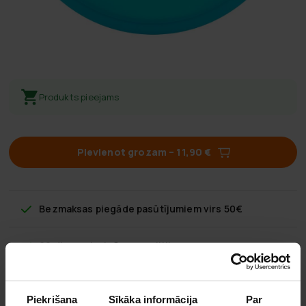
Produkts pieejams
Pievienot grozam
–
11,90 €
Bezmaksas piegāde
pasūtījumiem virs 50€
60 dienu atgriešanas politika
Ātra klientu apkalpošana
Piekrišana
Sīkāka informācija
Par