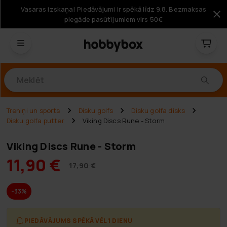
Vasaras izskaņa! Piedāvājumi ir spēkā līdz 9.8. Bezmaksas
piegāde pasūtījumiem virs 50€
Produkti
Treniņi un sports
Disku golfs
Disku golfa disks
Disku golfa putter
Viking Discs Rune - Storm
Viking Discs Rune - Storm
11,90 €
17,90 €
-33%
PIEDĀVĀJUMS SPĒKĀ VĒL 1 DIENU