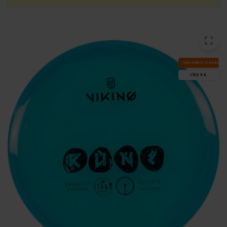
VA­SA­RAS IZ­SKA­ŅA
LĪDZ 9.8.