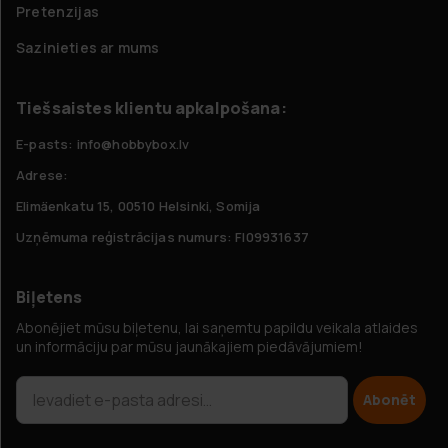
Pretenzijas
Sazinieties ar mums
Tiešsaistes klientu apkalpošana:
E-pasts: info@hobbybox.lv
Adrese:
Elimäenkatu 15, 00510 Helsinki, Somija
Uzņēmuma reģistrācijas numurs: FI09931637
Biļetens
Abonējiet mūsu biļetenu, lai saņemtu papildu veikala atlaides
un informāciju par mūsu jaunākajiem piedāvājumiem!
Abonēt