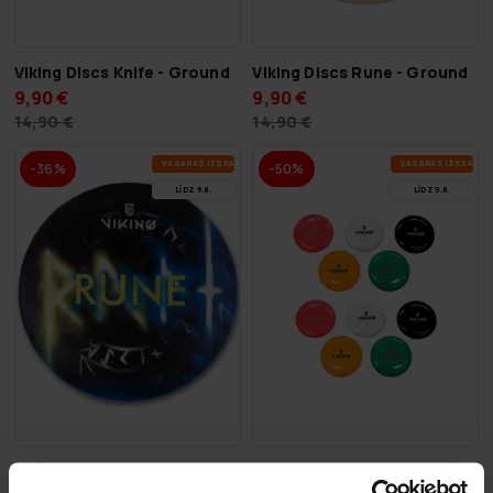
Viking Discs Knife - Ground
Viking Discs Rune - Ground
9,90 €
9,90 €
14,90 €
14,90 €
VA­SA­RAS IZ­SKA­ŅA
VA­SA­RAS IZ­SKA­ŅA
-36%
-50%
LĪDZ 9.8.
LĪDZ 9.8.
Viking Discs Rune - Warpaint
Viking Discs Marker Disku Gol