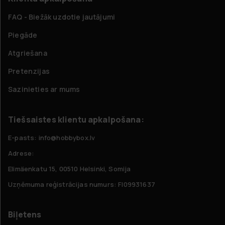
FAQ - Biežāk uzdotie jautājumi
Piegāde
Atgriešana
Pretenzijas
Sazinieties ar mums
Tiešsaistes klientu apkalpošana:
E-pasts: info@hobbybox.lv
Adrese:
Elimäenkatu 15, 00510 Helsinki, Somija
Uzņēmuma reģistrācijas numurs: FI09931637
Biļetens