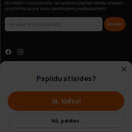
Abonējiet mūsu biļetenu, lai saņemtu papildu veikala atlaides
un informāciju par mūsu jaunākajiem piedāvājumiem!
Abonēt
Papildu atlaides?
Klientu apkalpošana
Jā, lūdzu!
© Hobbybox 2025
Noteikumi un nosacījumi
Nē, paldies.
Privātuma politika