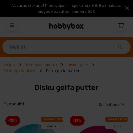
Vasaras izskaņa! Piedāvājumi ir spēkā līdz 9.8. Bezmaksas
piegāde pasūtījumiem virs 50€
Produkti
Mājas
Treniņi un sports
Disku golfs
Disku golfa disks
Disku golfa putter
Disku golfa putter
9 produkti
Kārtot pēc
VA­SA­RAS IZ­SKA­ŅA
VA­SA­RAS IZ­SKA­ŅA
-35%
-35%
LĪDZ 9.8.
LĪDZ 9.8.