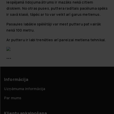
iespējamā lidojuma ātrums ir mazāks nekā citiem
diskiem. No otras puses, puttera radītais pacēluma spēks
ir savā klasē, tāpēc ar to var veikt arī garus metienus.
Pasaules labākie spēlētāji var mest putteru pat vairāk
nekā 100 metru.
Ar putteru ir labi trenēties arī pareizai metiena tehnikai.
"""
Informācija
Uzņēmuma informācija
Par mums
Klientu apkalpošana