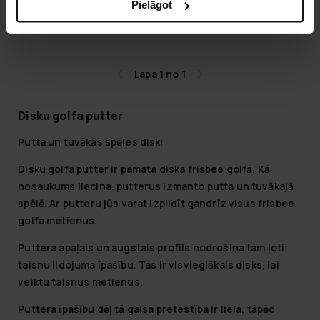
Pielāgot
14,90 €
Lapa 1 no 1
Disku golfa putter
Putta un tuvākās spēles diski
Disku golfa putter ir pamata diska frisbee golfā. Kā
nosaukums liecina, putterus izmanto putta un tuvākajā
spēlē. Ar putteru jūs varat izpildīt gandrīz visus frisbee
golfa metienus.
Puttera apaļais un augstais profils nodrošina tam ļoti
taisnu lidojuma īpašību. Tas ir visvieglākais disks, lai
veiktu taisnus metienus.
Puttera īpašību dēļ tā gaisa pretestība ir liela, tāpēc