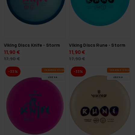
Viking Discs Knife - Storm
Viking Discs Rune - Storm
11,90 €
11,90 €
17,90 €
17,90 €
VA­SA­RAS IZ­SKA­ŅA
VA­SA­RAS IZ­SKA­ŅA
-33%
-33%
LĪDZ 9.8.
LĪDZ 9.8.