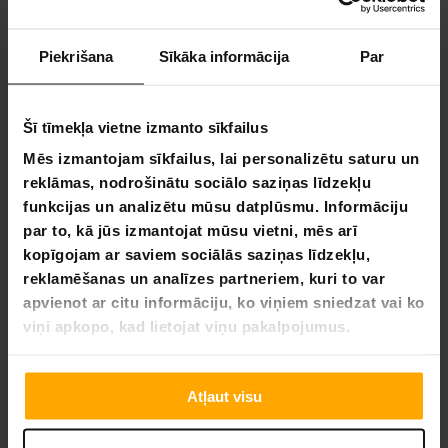
15,90 €
9,90 €
24,90 €
Piekrišana
Sīkāka informācija
Par
19,90 €
VA­SA­RAS IZ­SKA­ŅA
-33%
Šī tīmekļa vietne izmanto sīkfailus
LĪDZ 9.8.
Mēs izmantojam sīkfailus, lai personalizētu saturu un
reklāmas, nodrošinātu sociālo saziņas līdzekļu
funkcijas un analizētu mūsu datplūsmu. Informāciju
par to, kā jūs izmantojat mūsu vietni, mēs arī
kopīgojam ar saviem sociālās saziņas līdzekļu,
reklamēšanas un analīzes partneriem, kuri to var
apvienot ar citu informāciju, ko viņiem sniedzat vai ko
viņi apkopo, kad lietojat viņu pakalpojumus.
Viking Discs Rune - Ground (No Logo)
Atļaut visu
9,90 €