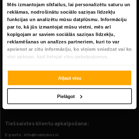
Mēs izmantojam sīkfailus, lai personalizētu saturu un
Informācija
reklāmas, nodrošinātu sociālo saziņas līdzekļu
Uzņēmuma informācija
funkcijas un analizētu mūsu datplūsmu. Informāciju
par to, kā jūs izmantojat mūsu vietni, mēs arī
Par mums
kopīgojam ar saviem sociālās saziņas līdzekļu,
reklamēšanas un analīzes partneriem, kuri to var
Klientu apkalpošana
apvienot ar citu informāciju, ko viņiem sniedzat vai ko
viņi apkopo, kad lietojat viņu pakalpojumus.
FAQ - Biežāk uzdotie jautājumi
Piegāde
Atļaut visu
Atgriešana
Pretenzijas
Pielāgot
Sazinieties ar mums
Tiešsaistes klientu apkalpošana:
E-pasts: info@hobbybox.lv