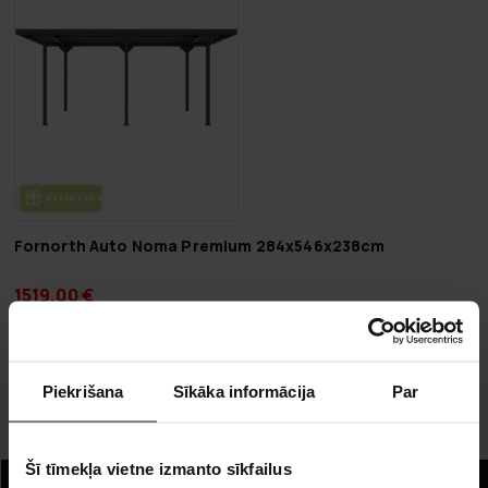
BEZ­MAK­SAS PIE­GĀ­DE
Fornorth Auto Noma Premium 284x546x238cm
1519,00 €
2519,00 €
Lapa 1 no 1
Piekrišana
Sīkāka informācija
Par
Auto nojumes
Šī tīmekļa vietne izmanto sīkfailus