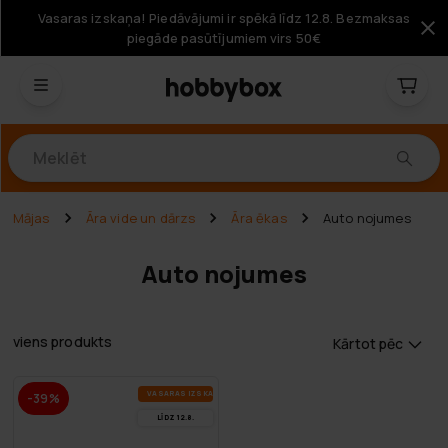
Vasaras izskaņa! Piedāvājumi ir spēkā līdz 12.8. Bezmaksas
piegāde pasūtījumiem virs 50€
Produkti
Mājas
Āra vide un dārzs
Āra ēkas
Auto nojumes
Auto nojumes
viens produkts
Kārtot pēc
VA­SA­RAS IZ­SKA­ŅA
-39%
LĪDZ 12.8.