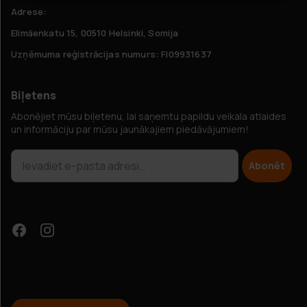
Adrese:
Elimäenkatu 15, 00510 Helsinki, Somija
Uzņēmuma reģistrācijas numurs: FI09931637
Biļetens
Abonējiet mūsu biļetenu, lai saņemtu papildu veikala atlaides
un informāciju par mūsu jaunākajiem piedāvājumiem!
Abonēt