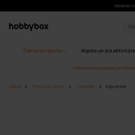
Vasaras iz
Pr
Treniņi un sports
Atpūta un āra aktivitāt
Bezmaksas piegāde pasūtījumi
Mājas
Treniņi un sports
Trenažieri
Kāju prese