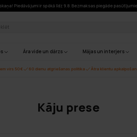
skaņa! Piedāvājumi ir spēkā līdz 9.8. Bezmaksas piegāde pasūtījumi
odukti
es
Āra vide un dārzs
Mājas un interjers
em virs 50€
60 dienu atgriešanas politika
Ātra klientu apkalpoša
Kāju prese