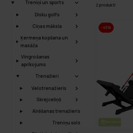
Treniņi un sports
2 produkti
Disku golfs
Cīņas māksla
-45%
Ķermeņa kopšana un
masāža
Vingrošanas
aprīkojums
Trenažieri
Velotrenažieris
Skrejceliņš
Airēšanas trenažieris
Treniņu sols
BEZ­MAK­SAS PIE­GĀ­