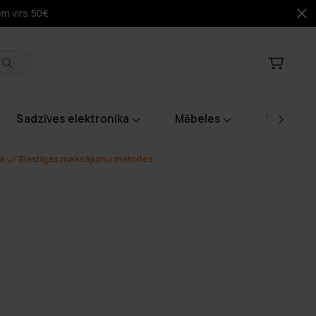
em virs 50€
Sadzīves elektronika
Mēbeles
Instrume
na
Elastīgas maksājumu metodes