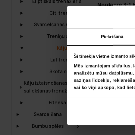
Eliptiskais trenažieris
Nordcore 3-1
Press/Calf m
Citi trenažieri
1079,00 €
19
Svarcelšanas statīvs
Treniņu stacija
Piekrišana
Kāju prese
Šī tīmekļa vietne izmanto sīk
Lat trenažieri
Mēs izmantojam sīkfailus, l
Skota soliukai
analizētu mūsu datplūsmu. I
saziņas līdzekļu, reklamēša
Kāju iztaisnošanas un
vai ko viņi apkopo, kad lie
saliekšanas trenažieri
Fitnesa Batuti
Svarcelšana
Bumbu spēles