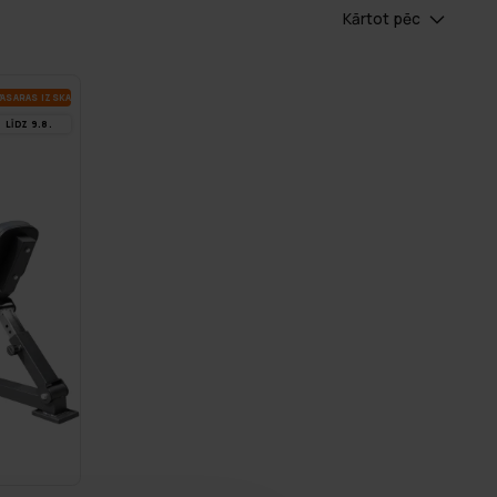
Kārtot pēc
A­SA­RAS IZ­SKA­ŅA
LĪDZ 9.8.