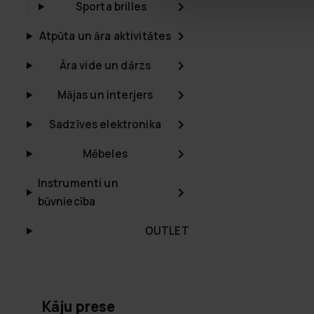
Sporta brilles
Atpūta un āra aktivitātes
Āra vide un dārzs
Mājas un interjers
Sadzīves elektronika
Mēbeles
Instrumenti un
būvniecība
OUTLET
Kāju prese