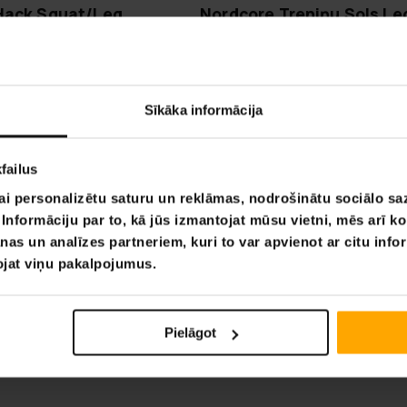
 Hack Squat/Leg
Nordcore Treniņu Sols Le
ašīna
Press Pro 900
1209,00 €
90,00 €
1599,00 €
Sīkāka informācija
Lapa 1 no 1
failus
ai personalizētu saturu un reklāmas, nodrošinātu sociālo saz
nformāciju par to, kā jūs izmantojat mūsu vietni, mēs arī k
nas un analīzes partneriem, kuri to var apvienot ar citu info
tojat viņu pakalpojumus.
Pielāgot