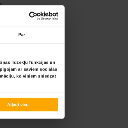
g
Par
iņas līdzekļu funkcijas un
opīgojam ar saviem sociālās
rmāciju, ko viņiem sniedzat
Atļaut visu