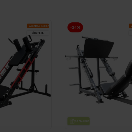
VA­SA­RAS IZ­SKA­ŅA
V
-24%
LĪDZ 9.8.
DE
BEZ­MAK­SAS PIE­GĀ­DE