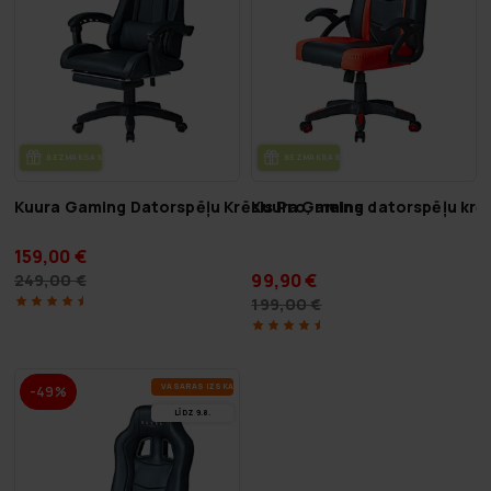
BEZ­MAK­SAS PIE­GĀ­DE
BEZ­MAK­SAS PIE­GĀ­DE
Kuura Gaming Datorspēļu Krēsls Pro, melns
Kuura Gaming datorspēļu krē
159,00 €
99,90 €
249,00 €
199,00 €
VA­SA­RAS IZ­SKA­ŅA
-49%
LĪDZ 9.8.