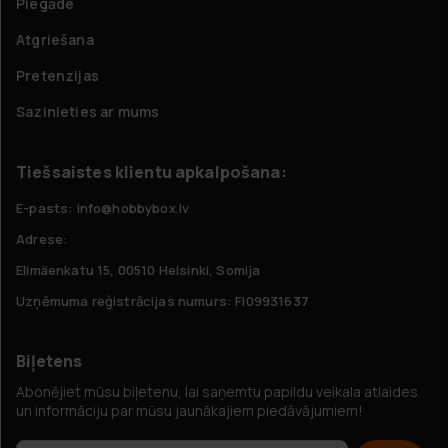
Piegāde
Atgriešana
Pretenzijas
Sazinieties ar mums
Tiešsaistes klientu apkalpošana:
E-pasts: info@hobbybox.lv
Adrese:
Elimäenkatu 15, 00510 Helsinki, Somija
Uzņēmuma reģistrācijas numurs: FI09931637
Biļetens
Abonējiet mūsu biļetenu, lai saņemtu papildu veikala atlaides
un informāciju par mūsu jaunākajiem piedāvājumiem!