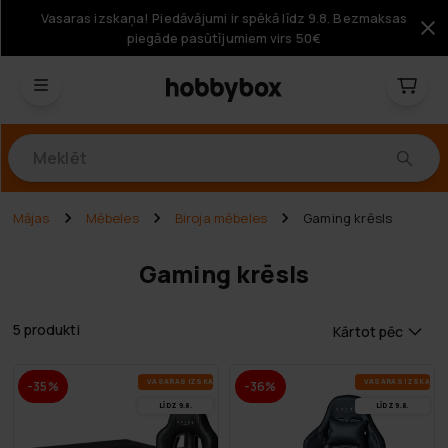
Vasaras izskaņa! Piedāvājumi ir spēkā līdz 9.8. Bezmaksas
piegāde pasūtījumiem virs 50€
Produkti
Mājas
Mēbeles
Biroja mēbeles
Gaming krēsls
Gaming krēsls
5 produkti
Kārtot pēc
VA­SA­RAS IZ­SKA­ŅA
VA­SA­RAS IZ­SKA­ŅA
-35%
-36%
LĪDZ 9.8.
LĪDZ 9.8.