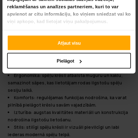
slīpuma mehānismi, atzveltnes atbalsts un elpojoši
reklamēšanas un analīzes partneriem, kuri to var
materiāli, kas nodrošina augstu sēdekļa komfortu.
apvienot ar citu informāciju, ko viņiem sniedzat vai ko
Neatkarīgi no tā, vai tā ir ātra FPS spēle vai garāka
viņi apkopo, kad lietojat viņu pakalpojumus.
stratēģijas spēle, spēļu krēsls nodrošinās jums
koncentrēšanos un komfortu.
Atļaut visu
Spēļu krēsli — priekšrocības
Spēļu krēsli piedāvā daudzas priekšrocības, kas padara
Pielāgot
tos par ideālu izvēli spēlētājiem:
Ergonomika:
spēļu krēsli atbalsta muguru un kaklu,
samazinot sāpes, kas lietotājam rodas ilgstošu spēļu
sesiju laikā.
Komforts:
regulējamas funkcijas nodrošina, ka varat
pilnībā pielāgot krēslu savām vajadzībām.
Izturība:
augstas kvalitātes materiāli un konstrukcija
nodrošina ilgstošu lietošanu.
Stils:
stilīgi spēļu krēsli ir vizuāli pievilcīgi un labi
iederas modernā spēļu telpā.