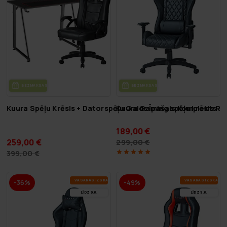
BEZ­MAK­SAS PIE­GĀ­DE
BEZ­MAK­SAS PIE­GĀ­DE
Kuura Spēļu Krēsls + Datorspēļu Galds Īpašais Komplekts
Kuura Gaming spēļu krēsls RG
189,00 €
259,00 €
299,00 €
399,00 €
VA­SA­RAS IZ­SKA­ŅA
VA­SA­RAS IZ­SKA­ŅA
-36%
-49%
LĪDZ 9.8.
LĪDZ 9.8.