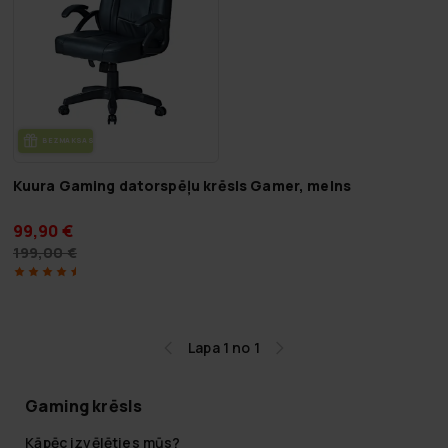
BEZ­MAK­SAS PIE­GĀ­DE
Kuura Gaming datorspēļu krēsls Gamer, melns
99,90 €
199,00 €
Lapa 1 no 1
Gaming krēsls
Kāpēc izvēlēties mūs?