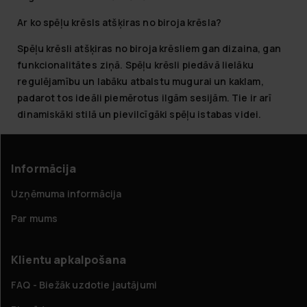
Ar ko spēļu krēsls atšķiras no biroja krēsla?
Spēļu krēsli atšķiras no biroja krēsliem gan dizaina, gan
funkcionalitātes ziņā. Spēļu krēsli piedāvā lielāku
regulējamību un labāku atbalstu mugurai un kaklam,
padarot tos ideāli piemērotus ilgām sesijām. Tie ir arī
dinamiskāki stilā un pievilcīgāki spēļu istabas videi.
Informācija
Uzņēmuma informācija
Par mums
Klientu apkalpošana
FAQ - Biežāk uzdotie jautājumi