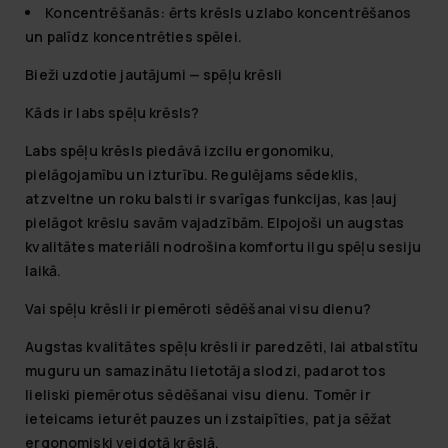
Koncentrēšanās:
ērts krēsls uzlabo koncentrēšanos
un palīdz koncentrēties spēlei.
Bieži uzdotie jautājumi — spēļu krēsli
Kāds ir labs spēļu krēsls?
Labs spēļu krēsls piedāvā izcilu ergonomiku,
pielāgojamību un izturību. Regulējams sēdeklis,
atzveltne un roku balsti ir svarīgas funkcijas, kas ļauj
pielāgot krēslu savām vajadzībām. Elpojoši un augstas
kvalitātes materiāli nodrošina komfortu ilgu spēļu sesiju
laikā.
Vai spēļu krēsli ir piemēroti sēdēšanai visu dienu?
Augstas kvalitātes spēļu krēsli ir paredzēti, lai atbalstītu
muguru un samazinātu lietotāja slodzi, padarot tos
lieliski piemērotus sēdēšanai visu dienu. Tomēr ir
ieteicams ieturēt pauzes un izstaipīties, pat ja sēžat
ergonomiski veidotā krēslā.