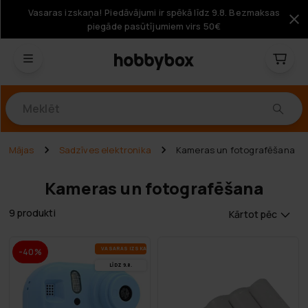
Vasaras izskaņa! Piedāvājumi ir spēkā līdz 9.8. Bezmaksas
piegāde pasūtījumiem virs 50€
Produkti
Mājas
Sadzīves elektronika
Kameras un fotografēšana
Kameras un fotografēšana
9 produkti
Kārtot pēc
VA­SA­RAS IZ­SKA­ŅA
-40%
LĪDZ 9.8.