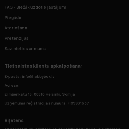
FAQ - Biežāk uzdotie jautājumi
Piegāde
Atgriešana
Pretenzijas
Sazinieties ar mums
Tiešsaistes klientu apkalpošana:
E-pasts: info@hobbybox.lv
Adrese:
Elimäenkatu 15, 00510 Helsinki, Somija
Uzņēmuma reģistrācijas numurs: FI09931637
Biļetens