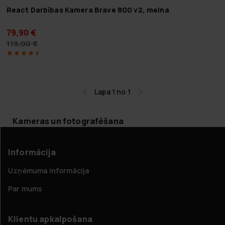
React Darbības Kamera Brave 800 v2, melna
79,90 €
119,00 €
Lapa 1 no 1
Kameras un fotografēšana
Informācija
Uzņēmuma informācija
Par mums
Klientu apkalpošana