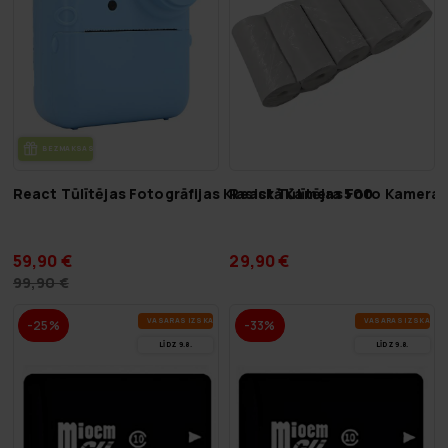
BEZ­MAK­SAS PIE­GĀ­DE
React Tūlītējas Fotogrāfijas Klasiskā Kamera 500
React Tūlītējas Foto Kameras 
59,90 €
29,90 €
99,90 €
VA­SA­RAS IZ­SKA­ŅA
VA­SA­RAS IZ­SKA­ŅA
-25%
-33%
LĪDZ 9.8.
LĪDZ 9.8.