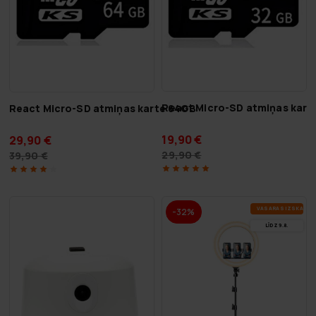
React Micro-SD atmiņas kart
React Micro-SD atmiņas karte 64GB
19,90 €
29,90 €
29,90 €
39,90 €
VA­SA­RAS IZ­SKA­ŅA
-32%
LĪDZ 9.8.