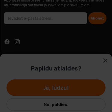
Abonējiet mūsu biļetenu, lai saņemtu papildu veikala atlaides
un informāciju par mūsu jaunākajiem piedāvājumiem!
Abonēt
Papildu atlaides?
Klientu apkalpošana
Jā, lūdzu!
© Hobbybox 2025
Noteikumi un nosacījumi
Nē, paldies.
Privātuma politika