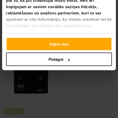
par to, kā jūs izmantojat mūsu vietni, mēs arī
kopīgojam ar saviem sociālās saziņas līdzekļu,
reklamēšanas un analīzes partneriem, kuri to var
apvienot ar citu informāciju, ko viņiem sniedzat vai ko
Snapsy Gredzena Gaismas 10" (160 cm)
Snapsy gredzena gaisma 10" 
viņi apkopo, kad lietojat viņu pakalpojumus.
49,90 €
29,90 €
99,90 €
79,90 €
Atļaut visu
VA­SA­RAS IZ­SKA­ŅA
-32%
LĪDZ 9.8.
Pielāgot
BEZ­MAK­SAS PIE­GĀ­DE