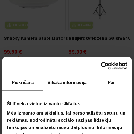
BEZ­MAK­SAS PIE­GĀ­DE
BEZ­MAK­SAS PIE­GĀ­DE
Snapsy Kamera Stabilizators un Trackeris
Snapsy Gredzena Gaisma 18"
99,90 €
99,90 €
149,00 €
VA­SA­RAS IZ­SKA­ŅA
VA­SA­RAS IZ­SKA­ŅA
-50%
-62%
Piekrišana
Sīkāka informācija
Par
LĪDZ 9.8.
LĪDZ 9.8.
Šī tīmekļa vietne izmanto sīkfailus
Mēs izmantojam sīkfailus, lai personalizētu saturu un
reklāmas, nodrošinātu sociālo saziņas līdzekļu
funkcijas un analizētu mūsu datplūsmu. Informāciju