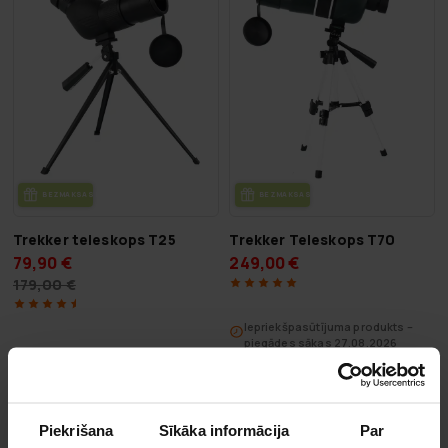
BEZ­MAK­SAS PIE­GĀ­DE
BEZ­MAK­SAS PIE­GĀ­DE
Trekker teleskops T25
Trekker Teleskops T70
79,90 €
249,00 €
179,00 €
Iepriekšpasūtījuma produkts –
piegādes sākas 27.08.2026
Piekrišana
Sīkāka informācija
Par