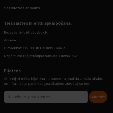
Sazinieties ar mums
Tiešsaistes klientu apkalpošana:
E-pasts: info@hobbybox.lv
Adrese:
Elimäenkatu 15, 00510 Helsinki, Somija
Uzņēmuma reģistrācijas numurs: FI09931637
Biļetens
Abonējiet mūsu biļetenu, lai saņemtu papildu veikala atlaides
un informāciju par mūsu jaunākajiem piedāvājumiem!
Abonēt