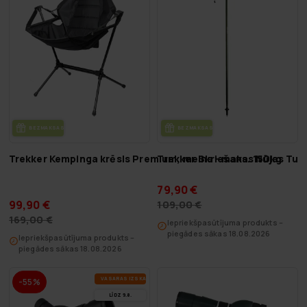
BEZ­MAK­SAS PIE­GĀ­DE
BEZ­MAK­SAS PIE­GĀ­DE
Trekker Kempinga krēsls Premium, melns - maks. 150kg
Trekker Skriešanas Nūjas Tun
79,90 €
99,90 €
109,00 €
169,00 €
Iepriekšpasūtījuma produkts –
piegādes sākas 18.08.2026
Iepriekšpasūtījuma produkts –
piegādes sākas 18.08.2026
VA­SA­RAS IZ­SKA­ŅA
-55%
LĪDZ 9.8.