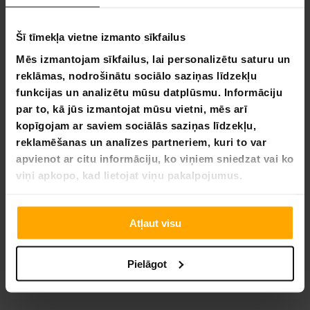
Šī tīmekļa vietne izmanto sīkfailus
Mēs izmantojam sīkfailus, lai personalizētu saturu un
reklāmas, nodrošinātu sociālo saziņas līdzekļu
funkcijas un analizētu mūsu datplūsmu. Informāciju
Deep Sea peldēšanas apavi
par to, kā jūs izmantojat mūsu vietni, mēs arī
19,90 €
kopīgojam ar saviem sociālās saziņas līdzekļu,
reklamēšanas un analīzes partneriem, kuri to var
apvienot ar citu informāciju, ko viņiem sniedzat vai ko
viņi apkopo, kad lietojat viņu pakalpojumus.
Atļaut visu
Deep Sea neoprēna cimdi
19,90 €
Pielāgot