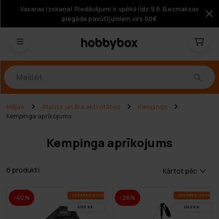
Vasaras izskaņa! Piedāvājumi ir spēkā līdz 9.8. Bezmaksas
piegāde pasūtījumiem virs 50€
Produkti
Mājas
Atpūta un āra aktivitātes
Kempings
Kempinga aprīkojums
Kempinga aprīkojums
6 produkti
Kārtot pēc
VA­SA­RAS IZ­SKA­ŅA
VA­SA­RAS IZ­SKA­ŅA
-40%
-26%
LĪDZ 9.8.
LĪDZ 9.8.