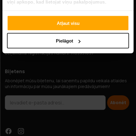
viņi apkopo, kad lietojat viņu pakalpojumus.
Tiešsaistes klientu apkalpošana:
Atļaut visu
E-pasts: info@hobbybox.lv
Adrese:
Pielāgot
Elimäenkatu 15, 00510 Helsinki, Somija
Uzņēmuma reģistrācijas numurs: FI09931637
Biļetens
Abonējiet mūsu biļetenu, lai saņemtu papildu veikala atlaides
un informāciju par mūsu jaunākajiem piedāvājumiem!
Abonēt