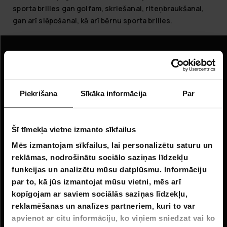
sporta brilles gan golfam, skriešanai, riteņbraukšanai,
gan arī slēpošanai, kā arī bērnu sporta brilles.
Informācija
Uzņēmuma informācija
Piekrišana
Sīkāka informācija
Par
Par mums
Klientu apkalpošana
Šī tīmekļa vietne izmanto sīkfailus
Mēs izmantojam sīkfailus, lai personalizētu saturu un
FAQ - Biežāk uzdotie jautājumi
reklāmas, nodrošinātu sociālo saziņas līdzekļu
Piegāde
funkcijas un analizētu mūsu datplūsmu. Informāciju
par to, kā jūs izmantojat mūsu vietni, mēs arī
Atgriešana
kopīgojam ar saviem sociālās saziņas līdzekļu,
Pretenzijas
reklamēšanas un analīzes partneriem, kuri to var
apvienot ar citu informāciju, ko viņiem sniedzat vai ko
Sazinieties ar mums