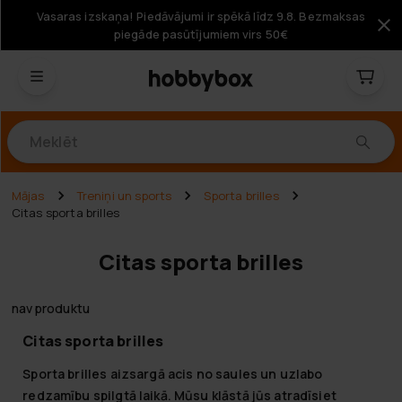
Vasaras izskaņa! Piedāvājumi ir spēkā līdz 9.8. Bezmaksas
piegāde pasūtījumiem virs 50€
Produkti
Mājas
Treniņi un sports
Sporta brilles
Citas sporta brilles
Citas sporta brilles
nav produktu
Citas sporta brilles
Sporta brilles aizsargā acis no saules un uzlabo
redzamību spilgtā laikā. Mūsu klāstā jūs atradīsiet