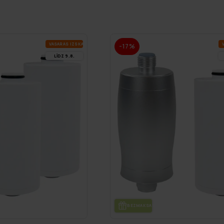
VA­SA­RAS IZ­SKA­ŅA
V
-17%
LĪDZ 9.8.
DE
BEZ­MAK­SAS PIE­GĀ­DE