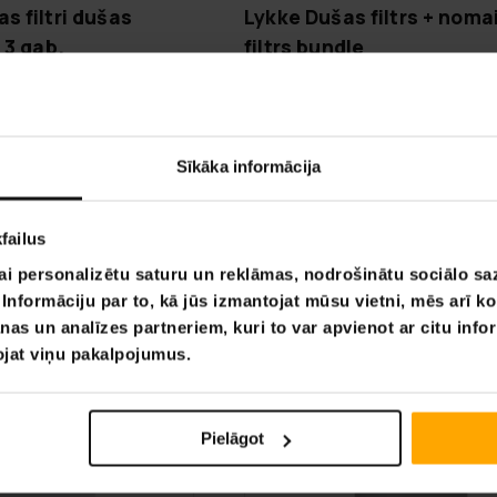
s filtri dušas
Lykke Dušas filtrs + noma
 3 gab.
filtrs bundle
89,90 €
 €
109,00 €
juma produkts – piegādes
Iepriekšpasūtījuma produkts –
26
sākas 02.09.2026
Sīkāka informācija
VA­SA­RAS IZ­SKA­ŅA
V
failus
-50%
LĪDZ 9.8.
ai personalizētu saturu un reklāmas, nodrošinātu sociālo saz
nformāciju par to, kā jūs izmantojat mūsu vietni, mēs arī k
nas un analīzes partneriem, kuri to var apvienot ar citu info
tojat viņu pakalpojumus.
Pielāgot