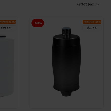
Kārtot pēc
A­SA­RAS IZ­SKA­ŅA
VA­SA­RAS IZ­SKA­ŅA
-50%
LĪDZ 9.8.
LĪDZ 9.8.