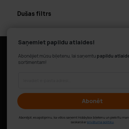
Dušas filtrs
Saņemiet papildu atlaides!
Informācija
Klientu apk
Abonējiet mūsu biļetenu, lai saņemtu
papildu atlaid
Uzņēmuma informācija
FAQ - Biežāk u
sortimentam!
Par mums
Piegāde
Atgriešana
Pretenzijas
Sazinieties a
Abonēt
Abonējot, es apstiprinu, ka vēlos saņemt Hobbybox biļetenu un piekrītu ma
saskaņā ar
privātuma politiku
.
© Hobbybox 2025
Noteikumi un nosacījumi
Privātuma pol