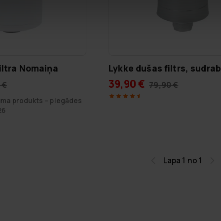
iltra Nomaiņa
Lykke dušas filtrs, sudra
39,90 €
 €
79,90 €
juma produkts – piegādes
26
Lapa 1 no 1