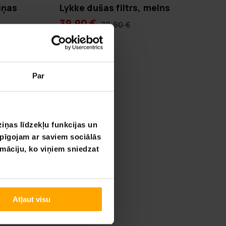
iņas
Lykke dušas filtrs, melns
39,90 €
79,90 €
 piegādes
Par
A­SA­RAS IZ­SKA­ŅA
LĪDZ 9.8.
iņas līdzekļu funkcijas un
opīgojam ar saviem sociālās
rmāciju, ko viņiem sniedzat
Atļaut visu