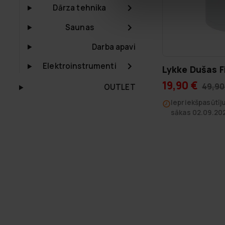
Dārza tehnika
Saunas
Darba apavi
Elektroinstrumenti
Lykke Dušas F
19,90 €
49,90
OUTLET
Iepriekšpasūtī
sākas 02.09.20