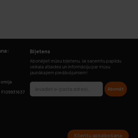
ana:
Biļetens
Abonējiet mūsu biļetenu, lai saņemtu papildu
veikala atlaides un informāciju par mūsu
jaunākajiem piedāvājumiem!
Somija
Abonēt
 FI09931637
Klientu apkalpošana