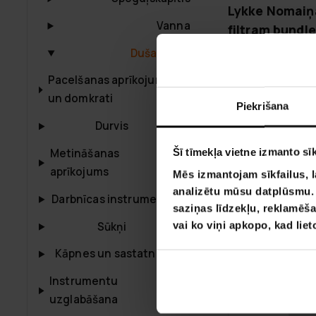
Lykke Nomaiņa
Vanna
filtram bundle
59,90 €
Dušas filtrs
79,90
Iepriekšpasūtī
Pacelšanas aprīkojums
sākas 02.09.20
un domkrati
Piekrišana
Durvis
Šī tīmekļa vietne izmanto sīk
Metināšanas
-60%
aprīkojums
Mēs izmantojam sīkfailus, l
analizētu mūsu datplūsmu. I
Darbnīcas instrumenti
saziņas līdzekļu, reklamēša
vai ko viņi apkopo, kad lie
Sūkņi
Kāpnes un sastatnes
Instrumentu
uzglabāšana