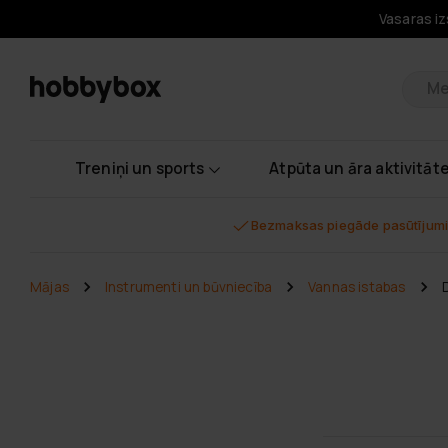
Vasaras iz
Pr
Treniņi un sports
Atpūta un āra aktivitāt
Bezmaksas piegāde pasūtījumi
Mājas
Instrumenti un būvniecība
Vannas istabas
D