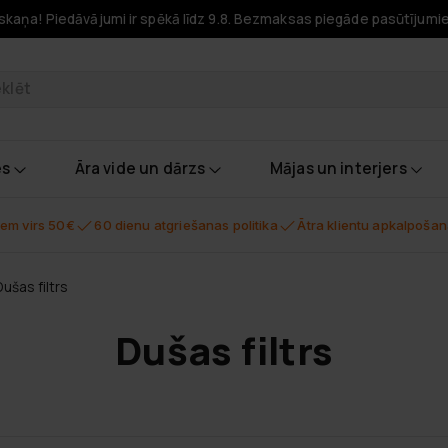
skaņa! Piedāvājumi ir spēkā līdz 9.8. Bezmaksas piegāde pasūtījumi
odukti
es
Āra vide un dārzs
Mājas un interjers
em virs 50€
60 dienu atgriešanas politika
Ātra klientu apkalpoša
ušas filtrs
Dušas filtrs