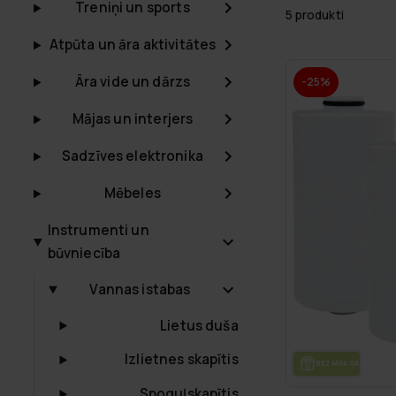
Treniņi un sports
5 produkti
Atpūta un āra aktivitātes
Āra vide un dārzs
-25%
Mājas un interjers
Sadzīves elektronika
Mēbeles
Instrumenti un
būvniecība
Vannas istabas
Lietus duša
Izlietnes skapītis
BEZ­MAK­SAS PIE­GĀ­
Spoguļskapītis