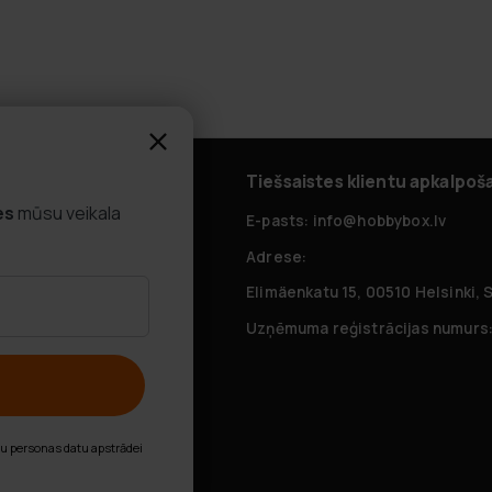
alpošana
Tiešsaistes klientu apkalpoš
es
mūsu veikala
zdotie jautājumi
E-pasts: info@hobbybox.lv
Adrese:
Elimäenkatu 15, 00510 Helsinki, 
Uzņēmuma reģistrācijas numurs:
r mums
nu personas datu apstrādei
itika