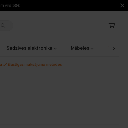
em virs 50€
Sadzīves elektronika
Mēbeles
Instrume
na
Elastīgas maksājumu metodes