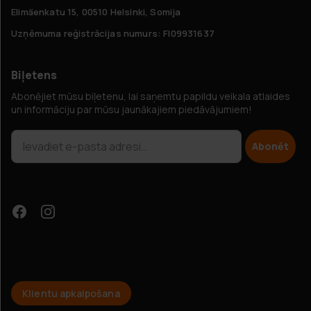
Elimäenkatu 15, 00510 Helsinki, Somija
Uzņēmuma reģistrācijas numurs: FI09931637
Biļetens
Abonējiet mūsu biļetenu, lai saņemtu papildu veikala atlaides
un informāciju par mūsu jaunākajiem piedāvājumiem!
Abonēt
Klientu apkalpošana