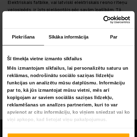
Elektriskais fatbike, vai latviski elektriskais resno riteņu
velosipēds, ir īsts pielāgotājs pēc savām īpašībām. Tā
ļoti platās riepas, masīvais rāmis un izcilā amortizācija
padara braukšanu vieglu arī grūtos apstākļos un
visgrūtākajos reljefos.
Piekrišana
Sīkāka informācija
Par
Elektriskais fatbike ir laba izvēle, ja vēlaties elektrisko
velosipēdu visu gadu, jo tā īpašības ir piemērotas arī
braukšanai sniegā. Ar elektrisko fatbike varat viegli
Šī tīmekļa vietne izmanto sīkfailus
pārvietoties pilsētā, meža ceļos, smiltīs un dubļos.
Mēs izmantojam sīkfailus, lai personalizētu saturu un
reklāmas, nodrošinātu sociālo saziņas līdzekļu
Ja vēlaties no elektriskā velosipēda nedaudz šaurākas
funkcijas un analizētu mūsu datplūsmu. Informāciju
riepas, tad iepazīstieties arī ar elektriskajiem kalnu
par to, kā jūs izmantojat mūsu vietni, mēs arī
velosipēdiem.
kopīgojam ar saviem sociālās saziņas līdzekļu,
Jūs varat arī iegādāties darba velosipēdu. Skatiet darba
reklamēšanas un analīzes partneriem, kuri to var
velosipēda iegādes rokasgrāmatu.
apvienot ar citu informāciju, ko viņiem sniedzat vai ko
viņi apkopo, kad lietojat viņu pakalpojumus.
Informācija