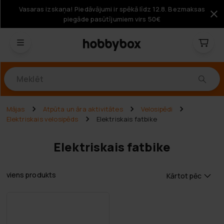
Vasaras izskaņa! Piedāvājumi ir spēkā līdz 12.8. Bezmaksas
piegāde pasūtījumiem virs 50€
Produkti
Mājas
Atpūta un āra aktivitātes
Velosipēdi
Elektriskais velosipēds
Elektriskais fatbike
Elektriskais fatbike
viens produkts
Kārtot pēc