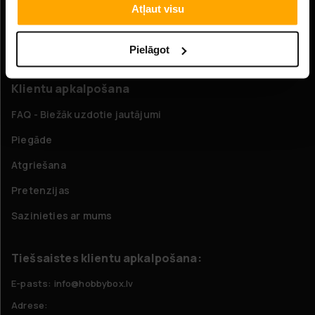
Atļaut visu
Uzņēmuma informācija
Par mums
Pielāgot
Klientu apkalpošana
FAQ - Biežāk uzdotie jautājumi
Piegāde
Atgriešana
Pretenzijas
Sazinieties ar mums
Tiešsaistes klientu apkalpošana:
E-pasts: info@hobbybox.lv
Adrese: