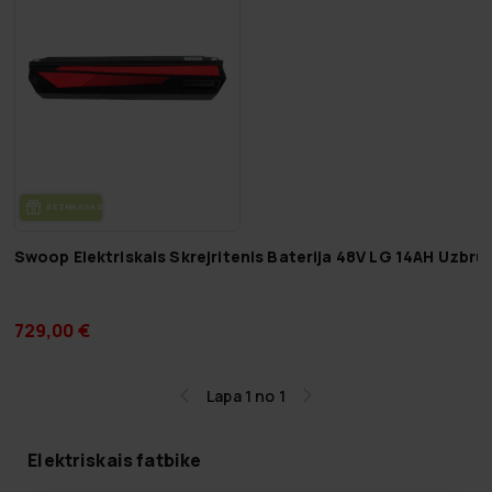
BEZ­MAK­SAS PIE­GĀ­DE
Swoop Elektriskais Skrejritenis Baterija 48V LG 14AH Uzbru
729,00 €
Lapa 1 no 1
Elektriskais fatbike